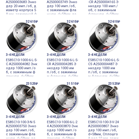
A2500003683 Энко
A2500003749 Энко
-CR A2500004165 Э
дер 20 имп./об, д
дер 100 имп./об,
нкодер 100 имп./
иаметр корпуса 5
с зажимным фла
об, с зажимным
8 мм, зажимной ф
нцем, d=58мм, ва
фланцем, d=58мм,
ланец, диаметр в
л 10 мм 12-24VDC
вал 10 мм 12-24VD
32 610₽
32 610₽
32 610₽
ала 10 мм, 20 им
инкрементальны
C инкрементальн
п./об., А, В, Z, ком
й
ый
плементарный в
ыход, 12-24 В=
±5%, кабель без р
азъема 12-
3-4 НЕДЕЛИ
3-4 НЕДЕЛИ
3-4 НЕДЕЛИ
E58SC10-1000-6-L-5-
E58SC10-1000-6-L-5-
E58SC10-1000-6-L-5-
C A2500004082 Энк
CR A2500004285 Э
CS A2500004487 Э
одер 1000 имп./о
нкодер 1000 им
нкодер 1000 им
б, с зажимным ф
п./об, с зажимны
п./об, с зажимны
ланцем, d=58мм,
м фланцем, d=58м
м фланцем, d=58м
вал 10 мм 5VDC и
м, вал 10 мм 5VDC
м, вал 10 мм 5VDC
23 520₽
31 510₽
23 520₽
нкрементальный
инкрементальны
инкрементальны
й
й
3-4 НЕДЕЛИ
3-4 НЕДЕЛИ
3-4 НЕДЕЛИ
E58SC10-100-3-N-5
E58SC10-1000-6-L-2
E58SC10-100-3-V-24
A2500003750 Энко
4 A2500003870 Энк
A2500003807 Энко
дер 100 имп./об,
одер 1000 имп./о
дер 100 имп./об,
с зажимным фла
б, с зажимным ф
d=58мм, Сплошго
нцем, d=58мм, ва
ланцем, d=58мм,
й вал 10 мм, зажи