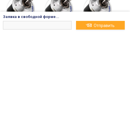
Заявка в свободной форме...
Отправить
3-4 НЕДЕЛИ
3-4 НЕДЕЛИ
3-4 НЕДЕЛИ
E58SC10-200-3-N-24
E58SC10-200-3-V-24
E58SC10-200-3-V-24
A2500003753 Энко
A2500003811 Энко
-C A2500004023 Эн
дер 200 имп./об,
дер 200 имп./об,
кодер 200 имп./о
d=58мм, Сплошно
d=58мм, Сплошно
б, d=58мм, Сплош
й вал 10 мм, зажи
й вал 10 мм, зажи
ной вал 10 мм, за
мной фланец 12-2
мной фланец 12-2
жимной фланец 1
24 600₽
23 520₽
24 600₽
4VDC инкремента
4VDC инкремента
2-24VDC инкреме
льный
льный
нтальный
3-4 НЕДЕЛИ
3-4 НЕДЕЛИ
3-4 НЕДЕЛИ
E58SC10-200-3-V-24
E58SC10-20-3-N-24
E58SC10-250-3-T-24-
-CR A2500004227 Э
A2500003741 Энко
CR A2500004113 Э
нкодер 200 имп./
дер 20 имп./об, d
нкодер 250 имп./
об, d=58мм, Спло
=58мм, Сплошной
об, d=58мм, Спло
шной вал 10 мм, з
вал 10 мм, зажим
шной вал 10 мм, з
ажимной фланец
ной фланец 12-24
ажимной фланец
24 600₽
24 600₽
28 270₽
12-24VDC инкреме
VDC инкрементал
12-24VDC инкреме
нтальный
ьный
нтальный