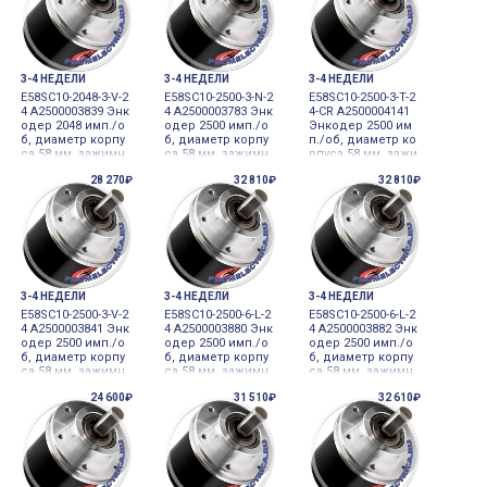
перемещения
ром, 12-24 В=±5%,
лового перемещ
кабель без разъе
ения
ма 12
3-4 НЕДЕЛИ
3-4 НЕДЕЛИ
3-4 НЕДЕЛИ
E58SC10-2048-3-V-2
E58SC10-2500-3-N-2
E58SC10-2500-3-T-2
4 A2500003839 Энк
4 A2500003783 Энк
4-CR A2500004141
одер 2048 имп./о
одер 2500 имп./о
Энкодер 2500 им
б, диаметр корпу
б, диаметр корпу
п./об, диаметр ко
са 58 мм, зажимн
са 58 мм, зажимн
рпуса 58 мм, зажи
ой фланец, диам
ой фланец, диам
мной фланец, ди
28 270₽
32 810₽
32 810₽
етр вала 10 мм 12-
етр вала 10 мм 12-
аметр вала 10 мм
24VDC инкремент
24VDC инкремент
12-24VDC инкреме
альный датчик уг
альный датчик уг
нтальный датчик
лового перемещ
лового перемещ
углового переме
ения
ения
щения
3-4 НЕДЕЛИ
3-4 НЕДЕЛИ
3-4 НЕДЕЛИ
E58SC10-2500-3-V-2
E58SC10-2500-6-L-2
E58SC10-2500-6-L-2
4 A2500003841 Энк
4 A2500003880 Энк
4 A2500003882 Энк
одер 2500 имп./о
одер 2500 имп./о
одер 2500 имп./о
б, диаметр корпу
б, диаметр корпу
б, диаметр корпу
са 58 мм, зажимн
са 58 мм, зажимн
са 58 мм, зажимн
ой фланец, диам
ой фланец, диам
ой фланец, диам
24 600₽
31 510₽
32 610₽
етр вала 10 мм 12-
етр вала 10 мм 12-
етр вала 10 мм 12-
24VDC инкремент
24VDC инкремент
24VDC(5M) инкре
альный датчик уг
альный датчик уг
ментальный датч
лового перемещ
лового перемещ
ик углового пере
ения
ения
мещения