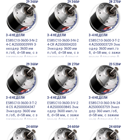
29 360₽
29 360₽
28 270₽
ала 10 мм 12-24VD
ала 10 мм 12-24VD
ала 10 мм 12-24VD
C инкрементальн
C инкрементальн
C инкрементальн
ый датчик углово
ый датчик углово
ый датчик углово
го перемещения
го перемещения
го перемещения
3-4 НЕДЕЛИ
3-4 НЕДЕЛИ
3-4 НЕДЕЛИ
E58SC10-3600-3-N-2
E58SC10-3600-3-N-2
E58SC10-3600-3-T-2
4-C A2500003999 Э
4-CR A2500004203
4 A2500003729 Энк
нкодер 3600 им
Энкодер 3600 им
одер 3600 имп./о
п./об, d=58 мм, с з
п./об, d=58 мм, с з
б, d=58 мм, с зажи
ажимным фланце
ажимным фланце
мным фланцем ф
м фланец, диамет
м фланец, диамет
ланец, диаметр в
29 360₽
28 270₽
23 520₽
р вала 10 мм 12-24
р вала 10 мм 12-24
ала 10 мм 12-24VD
VDC инкрементал
VDC инкрементал
C инкрементальн
ьный датчик угло
ьный датчик угло
ый датчик углово
вого перемещен
вого перемещен
го перемещения
ия
ия
3-4 НЕДЕЛИ
3-4 НЕДЕЛИ
3-4 НЕДЕЛИ
E58SC10-3600-3-T-2
E58SC10-3600-3-V-2
E58SC10-360-3-N-24
4-CS A2500004347
4 A2500003845 Энк
A2500003759 Энко
Энкодер 3600 им
одер 3600 имп./о
дер 360 имп./об,
п./об, d=58 мм, с з
б, d=58 мм, с зажи
d=58 мм, с зажим
ажимным фланце
мным фланцем ф
ным фланцем фл
м фланец, диамет
ланец, диаметр в
анец, диаметр ва
24 600₽
24 600₽
24 600₽
р вала 10 мм 12-24
ала 10 мм 12-24VD
ла 10 мм 12-24VDC
VDC инкрементал
C инкрементальн
инкрементальны
ьный датчик угло
ый датчик углово
й датчик угловог
вого перемещен
го перемещения
о перемещения