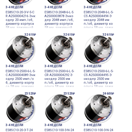
3-4 НЕДЕЛИ
3-4 НЕДЕЛИ
3-4 НЕДЕЛИ
E58SC10-20-3-V-5-C
E58SC10-2048-6-L-5
E58SC10-2048-6-L-5-
R A2500004216 Энк
A2500003878 Энко
CS A2500004494 Э
одер 20 имп./об,
дер 2048 имп./об,
нкодер 2048 им
диаметр корпуса
диаметр корпуса
п./об, диаметр ко
58 мм, зажимной
58 мм, зажимной
рпуса 58 мм, зажи
фланец, диаметр
фланец, диаметр
мной фланец, ди
32 610₽
32 610₽
32 610₽
вала 10 мм 5VDC и
вала 10 мм 5VDC и
аметр вала 10 мм
нкрементальный
нкрементальный
5VDC инкремента
датчик углового
датчик углового
льный датчик угл
перемещения
перемещения
ового перемеще
ния
3-4 НЕДЕЛИ
3-4 НЕДЕЛИ
3-4 НЕДЕЛИ
E58SC10-2500-6-L-5-
E58SC10-2500-6-L-5-
E58SC10-2500-6-L-5-
C A2500004089 Энк
CR A2500004292 Э
CS A2500004495 Э
одер 2500 имп./о
нкодер 2500 им
нкодер 2500 им
б, диаметр корпу
п./об, диаметр ко
п./об, диаметр ко
са 58 мм, зажимн
рпуса 58 мм, зажи
рпуса 58 мм, зажи
ой фланец, диам
мной фланец, ди
мной фланец, ди
23 520₽
23 520₽
24 600₽
етр вала 10 мм 5V
аметр вала 10 мм
аметр вала 10 мм
DC инкременталь
5VDC инкремента
5VDC инкремента
ный датчик углов
льный датчик угл
льный датчик угл
ого перемещени
ового перемеще
ового перемеще
я
ния
ния
3-4 НЕДЕЛИ
3-4 НЕДЕЛИ
3-4 НЕДЕЛИ
E58SC10-20-3-T-24
E58SC10-100-3-N-24
E58SC10-100-3-N-24