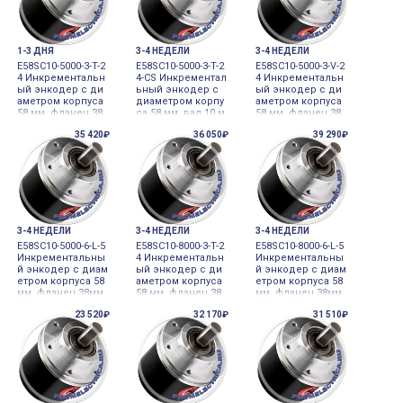
1-3 ДНЯ
3-4 НЕДЕЛИ
3-4 НЕДЕЛИ
E58SC10-5000-3-T-2
E58SC10-5000-3-T-2
E58SC10-5000-3-V-2
4 Инкрементальн
4-CS Инкрементал
4 Инкрементальн
ый энкодер с ди
ьный энкодер с
ый энкодер с ди
аметром корпуса
диаметром корпу
аметром корпуса
58 мм, фланец 38
са 58 мм, вал 10 м
58 мм, фланец 38
мм, вал 10 мм, 500
м, 5000 имп/об, в
мм, вал 10 мм, 500
35 420₽
36 050₽
39 290₽
0 имп/об, выход
ыход Totem Pole,
0 имп/об, выход
Totem pole Autoni
24VD Autonics
Voltage output Aut
cs
onics
3-4 НЕДЕЛИ
3-4 НЕДЕЛИ
3-4 НЕДЕЛИ
E58SC10-5000-6-L-5
E58SC10-8000-3-T-2
E58SC10-8000-6-L-5
Инкрементальны
4 Инкрементальн
Инкрементальны
й энкодер с диам
ый энкодер с ди
й энкодер с диам
етром корпуса 58
аметром корпуса
етром корпуса 58
мм, фланец 38мм,
58 мм, фланец 38
мм, фланец 38мм,
вал 10 мм, 5000 и
мм, вал 10 мм, 800
вал 10 мм, 8000 и
23 520₽
32 170₽
31 510₽
мп/об, выход Lin
0 имп/об, выход
мп/об, выход Lin
e driver Autonics
Totem pole Autoni
e driver Autonics
cs