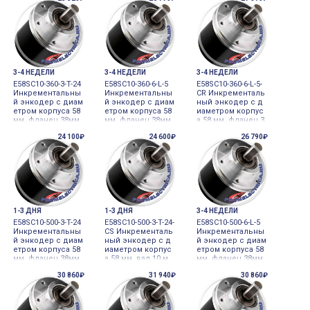
e driver Autonics
Totem pole Autoni
NPN Autonics
cs
3-4 НЕДЕЛИ
3-4 НЕДЕЛИ
3-4 НЕДЕЛИ
E58SC10-360-3-T-24
E58SC10-360-6-L-5
E58SC10-360-6-L-5-
Инкрементальны
Инкрементальны
CR Инкременталь
й энкодер с диам
й энкодер с диам
ный энкодер с д
етром корпуса 58
етром корпуса 58
иаметром корпус
мм, фланец 38мм,
мм, фланец 38мм,
а 58 мм, фланец 3
вал 10 мм, 360 им
вал 10 мм, 360 им
8мм, вал 10 мм, 36
24 100₽
24 600₽
26 790₽
п/об, выход Tote
п/об, выход Line
0 имп/об, выход L
m pole Autonics
driver Autonics
ine driver Autonics
1-3 ДНЯ
1-3 ДНЯ
3-4 НЕДЕЛИ
E58SC10-500-3-T-24
E58SC10-500-3-T-24-
E58SC10-500-6-L-5
Инкрементальны
CS Инкременталь
Инкрементальны
й энкодер с диам
ный энкодер с д
й энкодер с диам
етром корпуса 58
иаметром корпус
етром корпуса 58
мм, фланец 38мм,
а 58 мм, вал 10 м
мм, фланец 38мм,
вал 10 мм, 500 им
м, 500 имп/об, вы
вал 10 мм, 500 им
30 860₽
31 940₽
30 860₽
п/об, выход Tote
ход Totem Pole, 2
п/об, выход Line
m pole Autonics
4VDC Autonics
driver Autonics