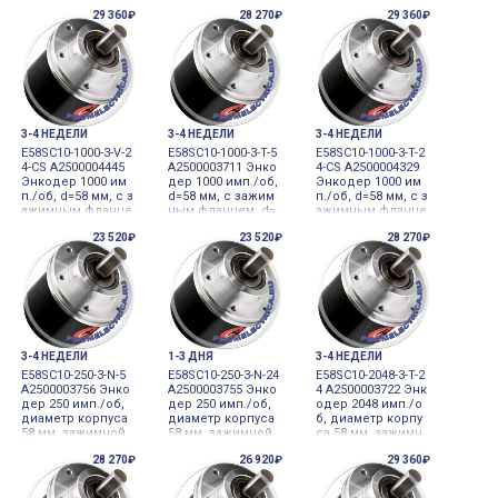
анец, диаметр ва
=10 мм 12-24VDC и
м, d=10 мм 12-24V
29 360₽
28 270₽
29 360₽
ла 10 мм, 300 им
нкрементальный
DC инкременталь
п./об., А, В, Z, ком
датчик углового
ный датчик углов
плементарный в
перемещения
ого перемещени
ыход, 12-24 В=
я
±5%, кабель без р
азъема 12-2
3-4 НЕДЕЛИ
3-4 НЕДЕЛИ
3-4 НЕДЕЛИ
E58SC10-1000-3-V-2
E58SC10-1000-3-T-5
E58SC10-1000-3-T-2
4-CS A2500004445
A2500003711 Энко
4-CS A2500004329
Энкодер 1000 им
дер 1000 имп./об,
Энкодер 1000 им
п./об, d=58 мм, c з
d=58 мм, c зажим
п./об, d=58 мм, c з
ажимным фланце
ным фланцем, d=
ажимным фланце
м, d=10 мм 12-24V
10 мм 5VDC инкре
м, d=10 мм., А, В,
23 520₽
23 520₽
28 270₽
DC инкременталь
ментальный датч
Z, комплементар
ный датчик углов
ик углового пере
ный выход, 12-24
ого перемещени
мещения
В=±5%, разъем сб
я
оку 12-24VDC инкр
ементальный дат
чик угло
3-4 НЕДЕЛИ
1-3 ДНЯ
3-4 НЕДЕЛИ
E58SC10-250-3-N-5
E58SC10-250-3-N-24
E58SC10-2048-3-T-2
A2500003756 Энко
A2500003755 Энко
4 A2500003722 Энк
дер 250 имп./об,
дер 250 имп./об,
одер 2048 имп./о
диаметр корпуса
диаметр корпуса
б, диаметр корпу
58 мм, зажимной
58 мм, зажимной
са 58 мм, зажимн
фланец, диаметр
фланец, диаметр
ой фланец, диам
28 270₽
26 920₽
29 360₽
вала 10 мм 5VDC и
вала 10 мм, А, В,
етр вала 10 мм 12-
нкрементальный
Z, NPN-выход с от
24VDC инкремент
датчик углового
крытым коллекто
альный датчик уг