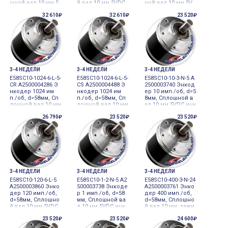
шной вал 10 мм 5
й вал 10 мм 5VDC
ной вал 10 мм 5V
VDC инкрементал
инкрементальны
DC инкременталь
32 610₽
32 610₽
23 520₽
ьный
й
ный
3-4 НЕДЕЛИ
3-4 НЕДЕЛИ
3-4 НЕДЕЛИ
E58SC10-1024-6-L-5-
E58SC10-1024-6-L-5-
E58SC10-10-3-N-5 A
CR A2500004286 Э
CS A2500004488 Э
2500003740 Энкод
нкодер 1024 им
нкодер 1024 им
ер 10 имп./об, d=5
п./об, d=58мм, Сп
п./об, d=58мм, Сп
8мм, Сплошной в
лошной вал 10 мм
лошной вал 10 мм
ал 10 мм 5VDC инк
5VDC инкремента
5VDC инкремента
рементальный
26 790₽
23 520₽
23 520₽
льный
льный
3-4 НЕДЕЛИ
3-4 НЕДЕЛИ
3-4 НЕДЕЛИ
E58SC10-120-6-L-5
E58SC10-1-2-N-5 A2
E58SC10-400-3-N-24
A2500003860 Энко
500003738 Энкоде
A2500003761 Энко
дер 120 имп./об,
р 1 имп./об, d=58
дер 400 имп./об,
d=58мм, Сплошно
мм, Сплошной ва
d=58мм, Сплошно
й вал 10 мм 5VDC
л 10 мм 5VDC инк
й вал 10 мм, зажи
инкрементальны
рементальный
мной фланец 10 м
23 520₽
23 520₽
24 600₽
й
м 12-24VDC инкре
ментальный