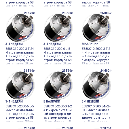
етром корпуса 58
етром корпуса 58
етром корпуса 58
мм, вал 10 мм, 102
мм, вал 10 мм, 120
мм, фланец 38мм,
4 имп/об, выход L
имп/об, выход To
вал 10 мм, 125 им
23 520₽
26 790₽
26 080₽
ine driver, 5VDC Au
tem Pole, 24VD Au
п/об, выход Volta
tonics
tonics
ge output Autonics
3-4 НЕДЕЛИ
3-4 НЕДЕЛИ
В НАЛИЧИИ
E58SC10-200-3-T-24
E58SC10-200-6-L-5
E58SC10-2000-3-T-2
Инкрементальны
Инкрементальны
4 Инкрементальн
й энкодер с диам
й энкодер с диам
ый энкодер с ди
етром корпуса 58
етром корпуса 58
аметром корпуса
мм, фланец 38мм,
мм, фланец 38мм,
58 мм, фланец 38
вал 10 мм, 200 им
вал 10 мм, 200 им
мм, вал 10 мм, 200
31 510₽
29 590₽
24 600₽
п/об, выход Tote
п/об, выход Line
0 имп/об, выход
m pole Autonics
driver Autonics
Totem pole Autoni
cs
3-4 НЕДЕЛИ
В НАЛИЧИИ
3-4 НЕДЕЛИ
E58SC10-2000-6-L-5
E58SC10-2500-3-T-2
E58SC10-300-3-N-24
Инкрементальны
4 Инкрементальн
-CS Инкрементал
й энкодер с диам
ый энкодер с ди
ьный энкодер с
етром корпуса 58
аметром корпуса
диаметром корпу
мм, фланец 38мм,
58 мм, фланец 38
са 58 мм, фланец
вал 10 мм, 2000 и
мм, вал 10 мм, 250
38мм, вал 10 мм, 3
23 520₽
26 790₽
27 870₽
мп/об, выход Lin
0 имп/об, выход
00 имп/об, выход