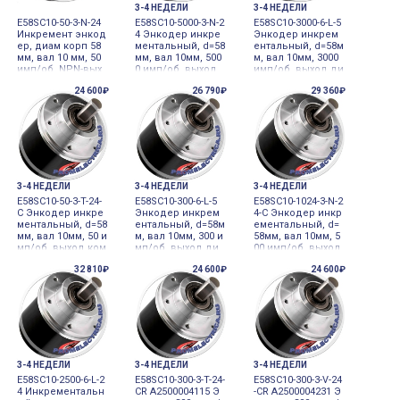
3-4 НЕДЕЛИ
3-4 НЕДЕЛИ
E58SC10-50-3-N-24
E58SC10-5000-3-N-2
E58SC10-3000-6-L-5
Инкремент энкод
4 Энкодер инкре
Энкодер инкрем
ер, диам корп 58
ментальный, d=58
ентальный, d=58м
мм, вал 10 мм, 50
мм, вал 10мм, 500
м, вал 10мм, 3000
имп/об, NPN-вых
0 имп/об, выход
имп/об, выход ди
од, DC12-24V Auto
NPN, 12-24VDC
фференциальны
24 600₽
26 790₽
29 360₽
nics
й, 5VDC
3-4 НЕДЕЛИ
3-4 НЕДЕЛИ
3-4 НЕДЕЛИ
E58SC10-50-3-T-24-
E58SC10-300-6-L-5
E58SC10-1024-3-N-2
C Энкодер инкре
Энкодер инкрем
4-C Энкодер инкр
ментальный, d=58
ентальный, d=58м
ементальный, d=
мм, вал 10мм, 50 и
м, вал 10мм, 300 и
58мм, вал 10мм, 5
мп/об, выход ком
мп/об, выход ди
00 имп/об, выход
плементарный, р
фференциальны
NPN, кабель с ра
32 810₽
24 600₽
24 600₽
азъем сбоку, 12-2
й, 5VDC
зъемом, 12-24VDC
4VDC
3-4 НЕДЕЛИ
3-4 НЕДЕЛИ
3-4 НЕДЕЛИ
E58SC10-2500-6-L-2
E58SC10-300-3-T-24-
E58SC10-300-3-V-24
4 Инкрементальн
CR A2500004115 Э
-CR A2500004231 Э