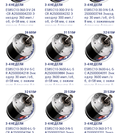
3-4 НЕДЕЛИ
3-4 НЕДЕЛИ
3-4 НЕДЕЛИ
E58SC10-360-3-V-24
E58SC10-300-3-V-5-
E58SC10-30-3-N-5 A
-CR A2500004233 Э
CR A2500004232 Э
2500003744 Энкод
нкодер 360 имп./
нкодер 300 имп./
ер 30 имп./об, d=5
об, d=58 мм, с заж
об, d=58 мм, с заж
8 мм, с зажимным
имным фланцем
имным фланцем
фланцем фланец,
фланец, диаметр
фланец, диаметр
диаметр вала 10
24 600₽
31 510₽
32 610₽
вала 10 мм 12-24V
вала 10 мм 5VDC и
мм 5VDC инкреме
DC инкременталь
нкрементальный
нтальный датчик
ный датчик углов
датчик углового
углового переме
ого перемещени
перемещения
щения
я
3-4 НЕДЕЛИ
3-4 НЕДЕЛИ
3-4 НЕДЕЛИ
E58SC10-30-3-V-5-C
E58SC10-3600-6-L-5
E58SC10-3600-6-L-5-
R A2500004218 Энк
A2500003884 Энко
C A2500004091 Энк
одер 30 имп./об,
дер 3600 имп./об,
одер 3600 имп./о
d=58 мм, с зажим
d=58 мм, с зажим
б, d=58 мм, с зажи
ным фланцем фл
ным фланцем фл
мным фланцем ф
анец, диаметр ва
анец, диаметр ва
ланец, диаметр в
32 610₽
23 520₽
23 520₽
ла 10 мм 5VDC инк
ла 10 мм 5VDC инк
ала 10 мм 5VDC ин
рементальный да
рементальный да
крементальный д
тчик углового пе
тчик углового пе
атчик углового пе
ремещения
ремещения
ремещения
3-4 НЕДЕЛИ
3-4 НЕДЕЛИ
3-4 НЕДЕЛИ
E58SC10-3600-6-L-5-
E58SC10-360-3-N-5
E58SC10-360-3-T-5
CR A2500004294 Э
A2500003760 Энко
A2500003701 Энко