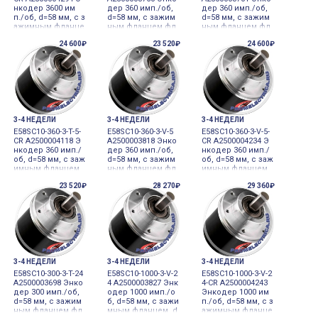
нкодер 3600 им
дер 360 имп./об,
дер 360 имп./об,
п./об, d=58 мм, с з
d=58 мм, с зажим
d=58 мм, с зажим
ажимным фланце
ным фланцем фл
ным фланцем фл
м фланец, диамет
анец, диаметр ва
анец, диаметр ва
24 600₽
23 520₽
24 600₽
р вала 10 мм 5VDC
ла 10 мм 5VDC инк
ла 10 мм 5VDC инк
инкрементальны
рементальный да
рементальный да
й датчик угловог
тчик углового пе
тчик углового пе
о перемещения
ремещения
ремещения
3-4 НЕДЕЛИ
3-4 НЕДЕЛИ
3-4 НЕДЕЛИ
E58SC10-360-3-T-5-
E58SC10-360-3-V-5
E58SC10-360-3-V-5-
CR A2500004118 Э
A2500003818 Энко
CR A2500004234 Э
нкодер 360 имп./
дер 360 имп./об,
нкодер 360 имп./
об, d=58 мм, с заж
d=58 мм, с зажим
об, d=58 мм, с заж
имным фланцем
ным фланцем фл
имным фланцем
фланец, диаметр
анец, диаметр ва
фланец, диаметр
23 520₽
28 270₽
29 360₽
вала 10 мм 5VDC и
ла 10 мм 5VDC инк
вала 10 мм 5VDC и
нкрементальный
рементальный да
нкрементальный
датчик углового
тчик углового пе
датчик углового
перемещения
ремещения
перемещения
3-4 НЕДЕЛИ
3-4 НЕДЕЛИ
3-4 НЕДЕЛИ
E58SC10-300-3-T-24
E58SC10-1000-3-V-2
E58SC10-1000-3-V-2
A2500003698 Энко
4 A2500003827 Энк
4-CR A2500004243
дер 300 имп./об,
одер 1000 имп./о
Энкодер 1000 им
d=58 мм, с зажим
б, d=58 мм, c зажи
п./об, d=58 мм, c з
ным фланцем фл
мным фланцем, d
ажимным фланце