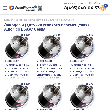
мин. сумма заказа — 2.000 рублей
0
8(495)640-04-53
Каталог
Энкодеры, муфты, счетчики импульсов
E58SC Серия
Энкодеры (датчики углового перемещения)
Autonics E58SC Серия
23 520₽
29 360₽
32 810₽
3-4 НЕДЕЛИ
3-4 НЕДЕЛИ
3-4 НЕДЕЛИ
E58SC10-600-3-T-24
E58SC10-2500-3-T-2
E58SC10-2500-6-L-5
Инкрементальны
4-CS Инкрементал
Инкрементальны
й энкодер с диам
ьный энкодер с
й энкодер с диам
етром корпуса 58
диаметром корпу
етром корпуса 58
мм, фланец 38мм,
са 58 мм, вал 10 м
мм, фланец 38мм,
вал 10 мм, 600 им
м, 2500 имп/об, в
вал 10 мм, 2500 и
23 520₽
26 790₽
28 270₽
п/об, выход Tote
ыход Totem Pole,
мп/об, выход Lin
m pole Autonics
24VD Autonics
e driver Autonics