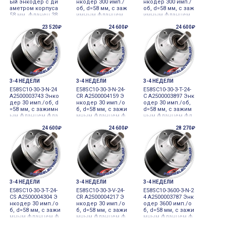
ый энкодер с ди
нкодер 300 имп./
нкодер 300 имп./
аметром корпуса
об, d=58 мм, с заж
об, d=58 мм, с заж
58 мм, фланец 38
имным фланцем
имным фланцем
мм, вал 10 мм, 250
фланец, диаметр
фланец, диаметр
23 520₽
24 600₽
24 600₽
0 имп./об., выход
вала 10 мм 12-24V
вала 10 мм 12-24V
Line driver Autonic
DC инкременталь
DC инкременталь
s
ный датчик углов
ный датчик углов
ого перемещени
ого перемещени
я
я
3-4 НЕДЕЛИ
3-4 НЕДЕЛИ
3-4 НЕДЕЛИ
E58SC10-30-3-N-24
E58SC10-30-3-N-24-
E58SC10-30-3-T-24-
A2500003743 Энко
CR A2500004159 Э
C A2500003897 Энк
дер 30 имп./об, d
нкодер 30 имп./о
одер 30 имп./об,
=58 мм, с зажимн
б, d=58 мм, с зажи
d=58 мм, с зажим
ым фланцем фла
мным фланцем ф
ным фланцем фл
нец, диаметр вал
ланец, диаметр в
анец, диаметр ва
24 600₽
24 600₽
28 270₽
а 10 мм 12-24VDC
ала 10 мм 12-24VD
ла 10 мм 12-24VDC
инкрементальны
C инкрементальн
инкрементальны
й датчик угловог
ый датчик углово
й датчик угловог
о перемещения
го перемещения
о перемещения
3-4 НЕДЕЛИ
3-4 НЕДЕЛИ
3-4 НЕДЕЛИ
E58SC10-30-3-T-24-
E58SC10-30-3-V-24-
E58SC10-3600-3-N-2
CS A2500004304 Э
CR A2500004217 Э
4 A2500003787 Энк
нкодер 30 имп./о
нкодер 30 имп./о
одер 3600 имп./о
б, d=58 мм, с зажи
б, d=58 мм, с зажи
б, d=58 мм, с зажи
мным фланцем ф
мным фланцем ф
мным фланцем ф
ланец, диаметр в
ланец, диаметр в
ланец, диаметр в