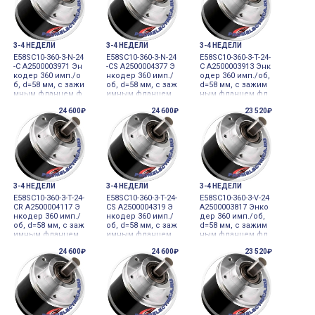
ия
3-4 НЕДЕЛИ
3-4 НЕДЕЛИ
3-4 НЕДЕЛИ
E58SC10-360-3-N-24
E58SC10-360-3-N-24
E58SC10-360-3-T-24-
-C A2500003971 Эн
-CS A2500004377 Э
C A2500003913 Энк
кодер 360 имп./о
нкодер 360 имп./
одер 360 имп./об,
б, d=58 мм, с зажи
об, d=58 мм, с заж
d=58 мм, с зажим
мным фланцем ф
имным фланцем
ным фланцем фл
ланец, диаметр в
фланец, диаметр
анец, диаметр ва
24 600₽
24 600₽
23 520₽
ала 10 мм 12-24VD
вала 10 мм 12-24V
ла 10 мм 12-24VDC
C инкрементальн
DC инкременталь
инкрементальны
ый датчик углово
ный датчик углов
й датчик угловог
го перемещения
ого перемещени
о перемещения
я
3-4 НЕДЕЛИ
3-4 НЕДЕЛИ
3-4 НЕДЕЛИ
E58SC10-360-3-T-24-
E58SC10-360-3-T-24-
E58SC10-360-3-V-24
CR A2500004117 Э
CS A2500004319 Э
A2500003817 Энко
нкодер 360 имп./
нкодер 360 имп./
дер 360 имп./об,
об, d=58 мм, с заж
об, d=58 мм, с заж
d=58 мм, с зажим
имным фланцем
имным фланцем
ным фланцем фл
фланец, диаметр
фланец, диаметр
анец, диаметр ва
24 600₽
24 600₽
23 520₽
вала 10 мм 12-24V
вала 10 мм 12-24V
ла 10 мм 12-24VDC
DC инкременталь
DC инкременталь
инкрементальны
ный датчик углов
ный датчик углов
й датчик угловог
ого перемещени
ого перемещени
о перемещения
я
я