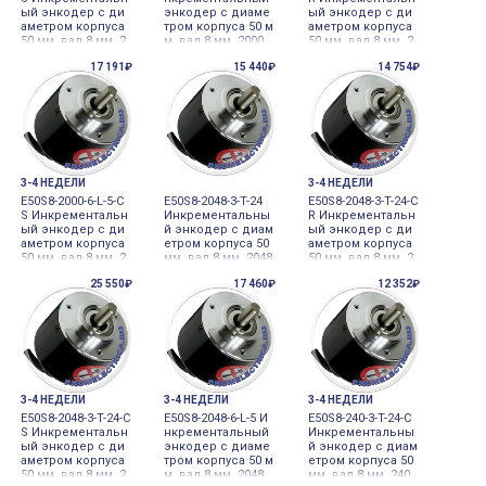
ый энкодер с ди
энкодер с диаме
ый энкодер с ди
аметром корпуса
тром корпуса 50 м
аметром корпуса
50 мм, вал 8 мм, 2
м, вал 8 мм, 2000
50 мм, вал 8 мм, 2
000 имп/об, выхо
имп/об, выход Li
000 имп/об, выхо
17 191₽
15 440₽
14 754₽
д Totem pole, 24V
ne Driver, 5VDC Aut
д Line Driver, 5VDC
DC Autonics
onics
Autonics
3-4 НЕДЕЛИ
3-4 НЕДЕЛИ
E50S8-2000-6-L-5-C
E50S8-2048-3-T-24
E50S8-2048-3-T-24-C
S Инкрементальн
Инкрементальны
R Инкрементальн
ый энкодер с ди
й энкодер с диам
ый энкодер с ди
аметром корпуса
етром корпуса 50
аметром корпуса
50 мм, вал 8 мм, 2
мм, вал 8 мм, 2048
50 мм, вал 8 мм, 2
000 имп/об, выхо
имп/об, выход To
048 имп/об, выхо
25 550₽
17 460₽
12 352₽
д Line Driver, 5VDC
tem pole, 24VDC A
д Totem pole, 24V
Autonics
utonics
DC Autonics
3-4 НЕДЕЛИ
3-4 НЕДЕЛИ
3-4 НЕДЕЛИ
E50S8-2048-3-T-24-C
E50S8-2048-6-L-5 И
E50S8-240-3-T-24-C
S Инкрементальн
нкрементальный
Инкрементальны
ый энкодер с ди
энкодер с диаме
й энкодер с диам
аметром корпуса
тром корпуса 50 м
етром корпуса 50
50 мм, вал 8 мм, 2
м, вал 8 мм, 2048
мм, вал 8 мм, 240