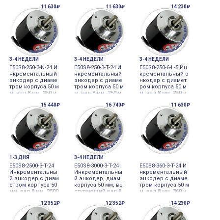
048 имп/об, выхо
имп/об, выход Li
имп/об, выход To
11 630₽
11 630₽
14 230₽
д Totem pole, 24V
ne Driver, 5VDC Aut
tem pole, 24VDС, A
DC Autonics
onics
utonics
3-4 НЕДЕЛИ
3-4 НЕДЕЛИ
3-4 НЕДЕЛИ
E50S8-250-3-N-24 И
E50S8-250-3-T-24 И
E50S8-250-6-L-5 Ин
нкрементальный
нкрементальный
крементальный э
энкодер с диаме
энкодер с диаме
нкодер с диамет
тром корпуса 50 м
тром корпуса 50 м
ром корпуса 50 м
м, вал 8 мм, 250 и
м, вал 8 мм, 250 и
м, вал 8 мм, 250 и
мп/об, выход NP
мп/об, выход Tot
мп/об, выход Lin
15 440₽
16 740₽
11 630₽
N, 24VDC Autonics
em pole, 24VDC A
e Driver, 5VDC Auto
utonics
nics
1-3 ДНЯ
3-4 НЕДЕЛИ
E50S8-2500-3-T-24
E50S8-3000-3-T-24
E50S8-360-3-T-24 И
Инкрементальны
Инкрементальны
нкрементальный
й энкодер с диам
й энкодер, диам
энкодер с диаме
етром корпуса 50
корпуса 50 мм, вы
тром корпуса 50 м
мм, вал 8 мм, 2500
ступающий вал 8
м, вал 8 мм, 360 и
имп/об, выход To
мм, 3000 имп/об,
мп/об, выход Tot
12 352₽
12 352₽
14 230₽
tem pole, 24VDC A
24 VDC Autonics
em pole, 24VDC A
utonics
utonics