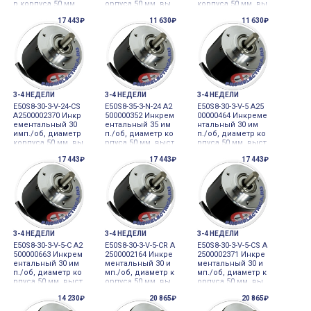
р корпуса 50 мм,
орпуса 50 мм, вы
корпуса 50 мм, вы
выступающий ва
ступающий вал, д
ступающий вал, д
17 443₽
11 630₽
11 630₽
л, диаметр вала 8
иаметр вала 8мм
иаметр вала 8мм
мм, 256 имп./об.,
12-24VDC датчик у
12-24VDC датчик у
А, В, Z, NPN-выхо
глового перемещ
глового перемещ
дс откр.коллекто
ения
ения
ром, 12-24В=, кабе
ль без
3-4 НЕДЕЛИ
3-4 НЕДЕЛИ
3-4 НЕДЕЛИ
E50S8-30-3-V-24-CS
E50S8-35-3-N-24 A2
E50S8-30-3-V-5 A25
A2500002370 Инкр
500000352 Инкрем
00000464 Инкреме
ементальный 30
ентальный 35 им
нтальный 30 им
имп./об, диаметр
п./об, диаметр ко
п./об, диаметр ко
корпуса 50 мм, вы
рпуса 50 мм, выст
рпуса 50 мм, выст
ступающий вал, д
упающий вал, ди
упающий вал, ди
17 443₽
17 443₽
17 443₽
иаметр вала 8мм
аметр вала 8мм 1
аметр вала 8мм 5
12-24VDC датчик у
2-24VDC датчик уг
VDC датчик углов
глового перемещ
лового перемещ
ого перемещени
ения
ения
я
3-4 НЕДЕЛИ
3-4 НЕДЕЛИ
3-4 НЕДЕЛИ
E50S8-30-3-V-5-C A2
E50S8-30-3-V-5-CR A
E50S8-30-3-V-5-CS A
500000663 Инкрем
2500002164 Инкре
2500002371 Инкре
ентальный 30 им
ментальный 30 и
ментальный 30 и
п./об, диаметр ко
мп./об, диаметр к
мп./об, диаметр к
рпуса 50 мм, выст
орпуса 50 мм, вы
орпуса 50 мм, вы
упающий вал, ди
ступающий вал, д
ступающий вал, д
14 230₽
20 865₽
20 865₽
аметр вала 8мм 5
иаметр вала 8мм
иаметр вала 8мм
VDC датчик углов
5VDC датчик угло
5VDC датчик угло