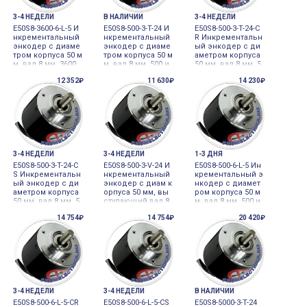
3-4 НЕДЕЛИ
В НАЛИЧИИ
3-4 НЕДЕЛИ
E50S8-3600-6-L-5 И
E50S8-500-3-T-24 И
E50S8-500-3-T-24-C
нкрементальный
нкрементальный
R Инкрементальн
энкодер с диаме
энкодер с диаме
ый энкодер с ди
тром корпуса 50 м
тром корпуса 50 м
аметром корпуса
м, вал 8 мм, 3600
м, вал 8 мм, 500 и
50 мм, вал 8 мм, 5
имп/об, выход Li
мп/об, выход Tot
00 имп/об, выход
12 352₽
11 630₽
14 230₽
ne Driver, 5VDC Aut
em Pole, 24VDC A
Totem Pole, 24VD
onics
utonics
C, Autonics
3-4 НЕДЕЛИ
3-4 НЕДЕЛИ
1-3 ДНЯ
E50S8-500-3-T-24-C
E50S8-500-3-V-24 И
E50S8-500-6-L-5 Ин
S Инкрементальн
нкрементальный
крементальный э
ый энкодер с ди
энкодер с диам к
нкодер с диамет
аметром корпуса
орпуса 50 мм, вы
ром корпуса 50 м
50 мм, вал 8 мм, 5
ступающий вал 8
м, вал 8 мм, 500 и
00 имп/об, выход
мм, 500 имп/об, 2
мп/об, выход Lin
14 754₽
14 754₽
20 420₽
Totem Pole, 24VD
4VDC Autonics
e Driver, 5VDC Auto
C, Autonics
nics
3-4 НЕДЕЛИ
3-4 НЕДЕЛИ
В НАЛИЧИИ
E50S8-500-6-L-5-CR
E50S8-500-6-L-5-CS
E50S8-5000-3-T-24