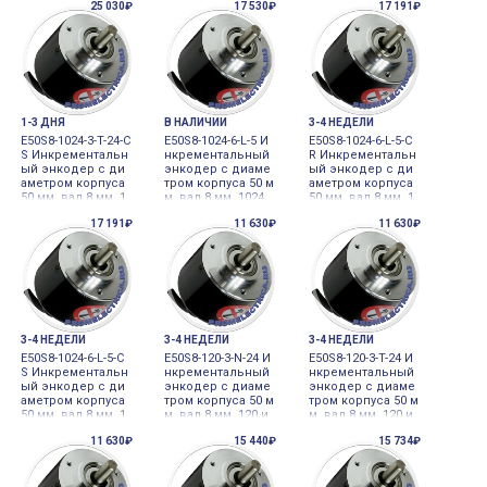
25 030₽
17 530₽
17 191₽
ne Driver, 5VDC Aut
tem pole, 24VDC A
д Totem pole, 24V
onics
utonics
DC Autonics
1-3 ДНЯ
В НАЛИЧИИ
3-4 НЕДЕЛИ
E50S8-1024-3-T-24-C
E50S8-1024-6-L-5 И
E50S8-1024-6-L-5-C
S Инкрементальн
нкрементальный
R Инкрементальн
ый энкодер с ди
энкодер с диаме
ый энкодер с ди
аметром корпуса
тром корпуса 50 м
аметром корпуса
50 мм, вал 8 мм, 1
м, вал 8 мм, 1024
50 мм, вал 8 мм, 1
024 имп/об, выхо
имп/об, выход Li
024 имп/об, выхо
17 191₽
11 630₽
11 630₽
д Totem pole, 24V
ne driver, 5VDC Aut
д Line driver, 5VDC
DC Autonics
onics
Autonics
3-4 НЕДЕЛИ
3-4 НЕДЕЛИ
3-4 НЕДЕЛИ
E50S8-1024-6-L-5-C
E50S8-120-3-N-24 И
E50S8-120-3-T-24 И
S Инкрементальн
нкрементальный
нкрементальный
ый энкодер с ди
энкодер с диаме
энкодер с диаме
аметром корпуса
тром корпуса 50 м
тром корпуса 50 м
50 мм, вал 8 мм, 1
м, вал 8 мм, 120 и
м, вал 8 мм, 120 и
024 имп/об, выхо
мп/об, выход NP
мп/об, выход Tot
11 630₽
15 440₽
15 734₽
д Line driver, 5VDC
N, 24VDC Autonics
em pole, 24VDC A
Autonics
utonics