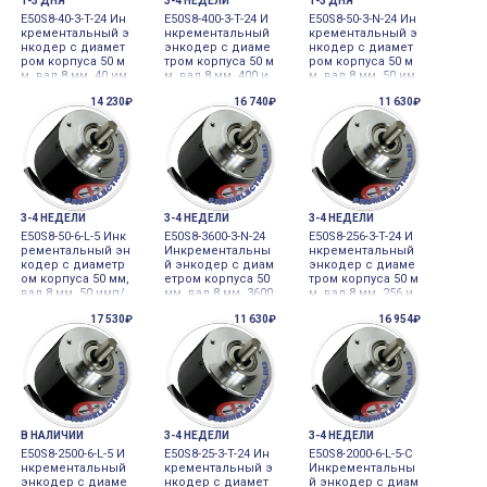
1-3 ДНЯ
3-4 НЕДЕЛИ
1-3 ДНЯ
E50S8-40-3-T-24 Ин
E50S8-400-3-T-24 И
E50S8-50-3-N-24 Ин
крементальный э
нкрементальный
крементальный э
нкодер с диамет
энкодер с диаме
нкодер с диамет
ром корпуса 50 м
тром корпуса 50 м
ром корпуса 50 м
м, вал 8 мм, 40 им
м, вал 8 мм, 400 и
м, вал 8 мм, 50 им
п/об, выход комп
мп/об, выход ком
п/об, выход NPN,
14 230₽
16 740₽
11 630₽
лементарный, 12-
плементарный, 1
12-24VDC Autonics
24VDC Autonics
2-24VDC Autonics
3-4 НЕДЕЛИ
3-4 НЕДЕЛИ
3-4 НЕДЕЛИ
E50S8-50-6-L-5 Инк
E50S8-3600-3-N-24
E50S8-256-3-T-24 И
рементальный эн
Инкрементальны
нкрементальный
кодер с диаметр
й энкодер с диам
энкодер с диаме
ом корпуса 50 мм,
етром корпуса 50
тром корпуса 50 м
вал 8 мм, 50 имп/
мм, вал 8 мм, 3600
м, вал 8 мм, 256 и
об, выход диффе
имп/об, выход N
мп/об, выход ком
17 530₽
11 630₽
16 954₽
ренциальный, 5V
PN, 12-24VDC Auto
плементарный, 1
DC Autonics
nics
2-24VDC Autonics
В НАЛИЧИИ
3-4 НЕДЕЛИ
3-4 НЕДЕЛИ
E50S8-2500-6-L-5 И
E50S8-25-3-T-24 Ин
E50S8-2000-6-L-5-C
нкрементальный
крементальный э
Инкрементальны
энкодер с диаме
нкодер с диамет
й энкодер с диам