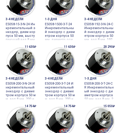
3-4 НЕДЕЛИ
1-3 ДНЯ
3-4 НЕДЕЛИ
E50S8-15-3-N-24 Ин
E50S8-1500-3-T-24
E50S8-192-3-N-24-C
крементальный э
Инкрементальны
Инкрементальны
нкодер, диам кор
й энкодер с диам
й энкодер с диам
пуса 50 мм, высту
етром корпуса 50
етром корпуса 50
пающий вал 8 мм,
мм, диаметр оси
мм, вал 8 мм, 192
15 имп/об, 24 VDC
8 мм, 1500 имп/о
имп/об, выход N
11 630₽
11 630₽
20 290₽
Autonics
б, 24VDC Autonics
PN, 24VDC, разъе
м Autonics
3-4 НЕДЕЛИ
3-4 НЕДЕЛИ
1-3 ДНЯ
E50S8-200-3-N-24 И
E50S8-200-3-T-24 И
E50S8-200-3-T-24-C
нкрементальный
нкрементальный
R Инкрементальн
энкодер с диаме
энкодер с диаме
ый энкодер с ди
тром корпуса 50 м
тром корпуса 50 м
аметром корпуса
м, вал 8 мм, 200 и
м, вал 8 мм, 200 и
50 мм, вал 8 мм, 2
мп/об, выход NP
мп/об, выход Tot
00 имп/об, выход
14 754₽
14 754₽
15 050₽
N, 24VDC Autonics
em pole, 24VDC A
Totem pole, 24VD
utonics
C, Autonics