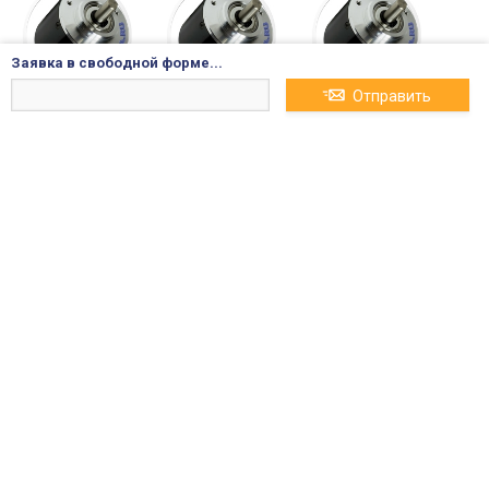
ого перемещени
вого перемещен
вого перемещен
я
ия
ия
Заявка в свободной форме...
Отправить
3-4 НЕДЕЛИ
3-4 НЕДЕЛИ
3-4 НЕДЕЛИ
E50S8-30-6-L-5 A250
E50S8-30-6-L-5-CR A
E50S8-30-6-L-5-CS A
0000490 Инкреме
2500002218 Инкре
2500002426 Инкре
нтальный 30 им
ментальный 30 и
ментальный 30 и
п./об, диаметр ко
мп./об, диаметр к
мп./об, диаметр к
рпуса 50 мм, выст
орпуса 50 мм, вы
орпуса 50 мм, вы
упающий вал, ди
ступающий вал, д
ступающий вал, д
11 630₽
23 942₽
23 942₽
аметр вала 8мм 5
иаметр вала 8мм
иаметр вала 8мм
VDC датчик углов
5VDC датчик угло
5VDC датчик угло
ого перемещени
вого перемещен
вого перемещен
я
ия
ия
3-4 НЕДЕЛИ
3-4 НЕДЕЛИ
3-4 НЕДЕЛИ
E50S8-30-3-V-24 A2
E50S8-2000-6-L-24-C
E50S8-2500-6-L-24-C
500000463 Инкрем
A2500000793 Энко
A2500000796 Энко
ентальный 30 им
дер 2000 имп./об,
дер 2500 имп./об,
п./об, диаметр ко
в корпусе d=50мм
в корпусе d=50мм
рпуса 50 мм, выст
с выступающим в
с выступающим в
упающий вал, ди
алом 12-24VDC ин
алом 12-24VDC ин
17 443₽
17 443₽
17 443₽
аметр вала 8мм, 3
крементальный
крементальный
0 имп./об., А, В, Z,
выход напряжен
ия, 12-24 В=±5%, ка
бель без разъем