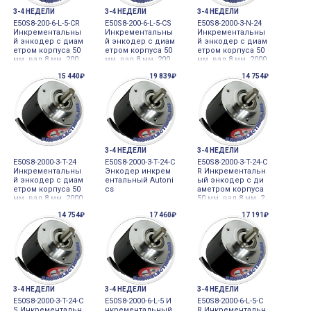
3-4 НЕДЕЛИ
3-4 НЕДЕЛИ
3-4 НЕДЕЛИ
E50S8-200-6-L-5-CR
E50S8-200-6-L-5-CS
E50S8-2000-3-N-24
Инкрементальны
Инкрементальны
Инкрементальны
й энкодер с диам
й энкодер с диам
й энкодер с диам
етром корпуса 50
етром корпуса 50
етром корпуса 50
мм, вал 8 мм, 200
мм, вал 8 мм, 200
мм, вал 8 мм, 2000
имп/об, выход Li
имп/об, выход Li
имп/об, выход N
15 440₽
19 839₽
14 754₽
ne Driver, 5VDC, Au
ne Driver, 5VDC, Au
PN, 24VDC Autonic
tonics
tonics
s
3-4 НЕДЕЛИ
3-4 НЕДЕЛИ
E50S8-2000-3-T-24
E50S8-2000-3-T-24-C
E50S8-2000-3-T-24-C
Инкрементальны
Энкодер инкрем
R Инкрементальн
й энкодер с диам
ентальный Autoni
ый энкодер с ди
етром корпуса 50
cs
аметром корпуса
мм, вал 8 мм, 2000
50 мм, вал 8 мм, 2
имп/об, выход To
000 имп/об, выхо
14 754₽
17 460₽
17 191₽
tem pole, 24VDC A
д Totem pole, 24V
utonics
DC Autonics
3-4 НЕДЕЛИ
3-4 НЕДЕЛИ
3-4 НЕДЕЛИ
E50S8-2000-3-T-24-C
E50S8-2000-6-L-5 И
E50S8-2000-6-L-5-C
S Инкрементальн
нкрементальный
R Инкрементальн