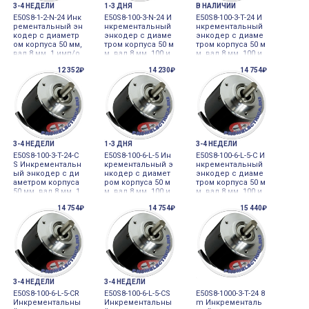
3-4 НЕДЕЛИ
1-3 ДНЯ
В НАЛИЧИИ
E50S8-1-2-N-24 Инк
E50S8-100-3-N-24 И
E50S8-100-3-T-24 И
рементальный эн
нкрементальный
нкрементальный
кодер с диаметр
энкодер с диаме
энкодер с диаме
ом корпуса 50 мм,
тром корпуса 50 м
тром корпуса 50 м
вал 8 мм, 1 имп/о
м, вал 8 мм, 100 и
м, вал 8 мм, 100 и
б, выход NPN, 24V
мп/об, выход NP
мп/об, выход Tot
12 352₽
14 230₽
14 754₽
DC Autonics
N, 24VDC Autonics
em pole, 24VDC A
utonics
3-4 НЕДЕЛИ
1-3 ДНЯ
3-4 НЕДЕЛИ
E50S8-100-3-T-24-C
E50S8-100-6-L-5 Ин
E50S8-100-6-L-5-C И
S Инкрементальн
крементальный э
нкрементальный
ый энкодер с ди
нкодер с диамет
энкодер с диаме
аметром корпуса
ром корпуса 50 м
тром корпуса 50 м
50 мм, вал 8 мм, 1
м, вал 8 мм, 100 и
м, вал 8 мм, 100 и
00 имп/об, выход
мп/об, выход Lin
мп/об, выход Lin
14 754₽
14 754₽
15 440₽
Totem pole, 24VD
e Driver, 5VDC Auto
e Driver, 5VDC, Aut
C, Autonics
nics
onics
3-4 НЕДЕЛИ
3-4 НЕДЕЛИ
E50S8-100-6-L-5-CR
E50S8-100-6-L-5-CS
E50S8-1000-3-T-24 8
Инкрементальны
Инкрементальны
m Инкременталь