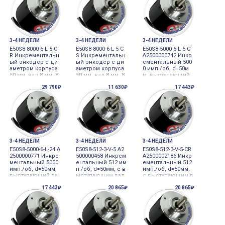
3-4 НЕДЕЛИ
3-4 НЕДЕЛИ
3-4 НЕДЕЛИ
E50S8-8000-6-L-5-C
E50S8-8000-6-L-5-C
E50S8-5000-6-L-5-C
R Инкрементальн
S Инкрементальн
A2500000742 Инкр
ый энкодер с ди
ый энкодер с ди
ементальный 500
аметром корпуса
аметром корпуса
0 имп./об, d=50м
50 мм, вал 8 мм, 8
50 мм, вал 8 мм, 8
м, выступающий
000 имп/об, выхо
000 имп/об, выхо
вал 8мм 5VDC дат
29 790₽
11 630₽
17 443₽
д Line Driver, 5VDC
д Line Driver, 5VDC
чик углового пер
Autonics
Autonics
емещения
3-4 НЕДЕЛИ
3-4 НЕДЕЛИ
3-4 НЕДЕЛИ
E50S8-5000-6-L-24 A
E50S8-512-3-V-5 A2
E50S8-512-3-V-5-CR
2500000771 Инкре
500000458 Инкрем
A2500002186 Инкр
ментальный 5000
ентальный 512 им
ементальный 512
имп./об, d=50мм,
п./об, d=50мм, с в
имп./об, d=50мм,
выступающий ва
ыступающим вал
с выступающим в
л 8мм, 5000 имп./
ом 8 мм 5VDC дат
алом 8 мм 5VDC д
17 443₽
20 865₽
20 865₽
об, A, A/, B, B/, Z,
чик углового пер
атчик углового пе
Z/ фаза, Выход Li
емещения
ремещения
ne Driver, 12-24VD
C 12-24VDC датчик
углового переме
щен