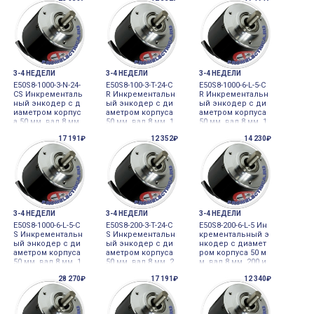
азъемом, 12-24VD
nics
12-24VDC Autonics
C Autonics
3-4 НЕДЕЛИ
3-4 НЕДЕЛИ
3-4 НЕДЕЛИ
E50S8-1000-3-N-24-
E50S8-100-3-T-24-C
E50S8-1000-6-L-5-C
CS Инкременталь
R Инкрементальн
R Инкрементальн
ный энкодер с д
ый энкодер с ди
ый энкодер с ди
иаметром корпус
аметром корпуса
аметром корпуса
а 50 мм, вал 8 мм,
50 мм, вал 8 мм, 1
50 мм, вал 8 мм, 1
1000 имп/об, вых
00 имп/об, выход
000 имп/об, выхо
17 191₽
12 352₽
14 230₽
од NPN, разъем с
комплементарны
д Line Driver, 5VDC
боку, 12-24VDC Aut
й, разъем Autonic
Autonics
onics
s
3-4 НЕДЕЛИ
3-4 НЕДЕЛИ
3-4 НЕДЕЛИ
E50S8-1000-6-L-5-C
E50S8-200-3-T-24-C
E50S8-200-6-L-5 Ин
S Инкрементальн
S Инкрементальн
крементальный э
ый энкодер с ди
ый энкодер с ди
нкодер с диамет
аметром корпуса
аметром корпуса
ром корпуса 50 м
50 мм, вал 8 мм, 1
50 мм, вал 8 мм, 2
м, вал 8 мм, 200 и
000 имп/об, выхо
00 имп/об, выход
мп/об, выход Lin
28 270₽
17 191₽
12 340₽
д Line Driver, 5VDC
Totem pole, 24VD
e Driver, 5VDC Auto
Autonics
C, Autonics
nics