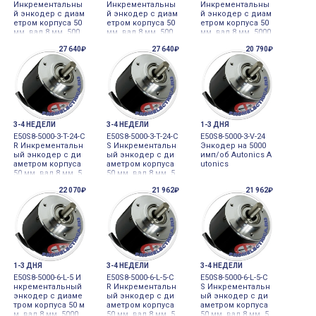
Инкрементальны
Инкрементальны
Инкрементальны
й энкодер с диам
й энкодер с диам
й энкодер с диам
етром корпуса 50
етром корпуса 50
етром корпуса 50
мм, вал 8 мм, 500
мм, вал 8 мм, 500
мм, вал 8 мм, 5000
имп/об, выход Li
имп/об, выход Li
имп/об, выход To
27 640₽
27 640₽
20 790₽
ne Driver, 5VDC, Au
ne Driver, 5VDC, Au
tem pole, 24VDC A
tonics
tonics
utonics
3-4 НЕДЕЛИ
3-4 НЕДЕЛИ
1-3 ДНЯ
E50S8-5000-3-T-24-C
E50S8-5000-3-T-24-C
E50S8-5000-3-V-24
R Инкрементальн
S Инкрементальн
Энкодер на 5000
ый энкодер с ди
ый энкодер с ди
имп/об Autonics A
аметром корпуса
аметром корпуса
utonics
50 мм, вал 8 мм, 5
50 мм, вал 8 мм, 5
000 имп/об, выхо
000 имп/об, выхо
22 070₽
21 962₽
21 962₽
д Totem pole, 24V
д Totem pole, 24V
DC Autonics
DC Autonics
1-3 ДНЯ
3-4 НЕДЕЛИ
3-4 НЕДЕЛИ
E50S8-5000-6-L-5 И
E50S8-5000-6-L-5-C
E50S8-5000-6-L-5-C
нкрементальный
R Инкрементальн
S Инкрементальн
энкодер с диаме
ый энкодер с ди
ый энкодер с ди
тром корпуса 50 м
аметром корпуса
аметром корпуса
м, вал 8 мм, 5000
50 мм, вал 8 мм, 5
50 мм, вал 8 мм, 5