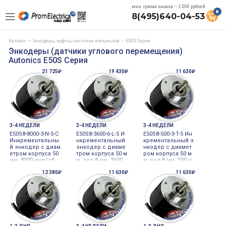
мин. сумма заказа — 2.000 рублей
0
8(495)640-04-53
Каталог
Энкодеры, муфты, счетчики импульсов
E50S Серия
Энкодеры (датчики углового перемещения)
Autonics E50S Серия
21 725₽
19 430₽
11 630₽
3-4 НЕДЕЛИ
3-4 НЕДЕЛИ
3-4 НЕДЕЛИ
E50S8-8000-3-N-5-C
E50S8-3600-6-L-5 И
E50S8-500-3-T-5 Ин
Инкрементальны
нкрементальный
крементальный э
й энкодер с диам
энкодер с диаме
нкодер с диамет
етром корпуса 50
тром корпуса 50 м
ром корпуса 50 м
мм, 8000 имп/об,
м, вал 8 мм, 3600
м, вал 8 мм, 500 и
выход NPN, кабе
имп/об, выход ди
мп/об, выход ком
12 380₽
11 630₽
11 630₽
ль с разъемом, 5
фференциальны
плементарный, 5-
VDC Autonics
й, 5VDC Autonics
24VDC Autonics