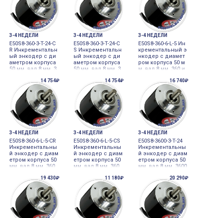
3-4 НЕДЕЛИ
3-4 НЕДЕЛИ
3-4 НЕДЕЛИ
E50S8-360-3-T-24-C
E50S8-360-3-T-24-C
E50S8-360-6-L-5 Ин
R Инкрементальн
S Инкрементальн
крементальный э
ый энкодер с ди
ый энкодер с ди
нкодер с диамет
аметром корпуса
аметром корпуса
ром корпуса 50 м
50 мм, вал 8 мм, 3
50 мм, вал 8 мм, 3
м, вал 8 мм, 360 и
60 имп/об, выход
60 имп/об, выход
мп/об, выход Lin
14 754₽
14 754₽
16 740₽
Totem pole, 24VD
Totem pole, 24VD
e Driver, 5VDC Auto
C, Autonics
C, Autonics
nics
3-4 НЕДЕЛИ
3-4 НЕДЕЛИ
3-4 НЕДЕЛИ
E50S8-360-6-L-5-CR
E50S8-360-6-L-5-CS
E50S8-3600-3-T-24
Инкрементальны
Инкрементальны
Инкрементальны
й энкодер с диам
й энкодер с диам
й энкодер с диам
етром корпуса 50
етром корпуса 50
етром корпуса 50
мм, вал 8 мм, 360
мм, вал 8 мм, 360
мм, вал 8 мм, 3600
имп/об, выход Li
имп/об, выход Li
имп/об, выход To
19 430₽
11 180₽
20 290₽
ne Driver, 5VDC, Au
ne Driver, 5VDC, Au
tem pole, 24VDC A
tonics
tonics
utonics