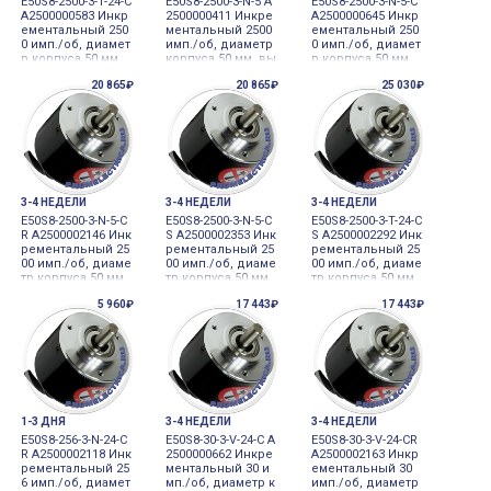
E50S8-2500-3-T-24-C
E50S8-2500-3-N-5 A
E50S8-2500-3-N-5-C
A2500000583 Инкр
2500000411 Инкре
A2500000645 Инкр
ементальный 250
ментальный 2500
ементальный 250
0 имп./об, диамет
имп./об, диаметр
0 имп./об, диамет
р корпуса 50 мм,
корпуса 50 мм, вы
р корпуса 50 мм,
выступающий ва
ступающий вал 8
выступающий ва
20 865₽
20 865₽
25 030₽
л 8 мм 12-24VDC д
мм 5VDC датчик у
л 8 мм 5VDC датч
атчик углового пе
глового перемещ
ик углового пере
ремещения
ения
мещения
3-4 НЕДЕЛИ
3-4 НЕДЕЛИ
3-4 НЕДЕЛИ
E50S8-2500-3-N-5-C
E50S8-2500-3-N-5-C
E50S8-2500-3-T-24-C
R A2500002146 Инк
S A2500002353 Инк
S A2500002292 Инк
рементальный 25
рементальный 25
рементальный 25
00 имп./об, диаме
00 имп./об, диаме
00 имп./об, диаме
тр корпуса 50 мм,
тр корпуса 50 мм,
тр корпуса 50 мм,
выступающий ва
выступающий ва
выступающий ва
5 960₽
17 443₽
17 443₽
л 8 мм 5VDC датч
л 8 мм 5VDC датч
л 8 мм, 2500 имп./
ик углового пере
ик углового пере
об., А, В, Z, компл
мещения
мещения
ементарный выхо
д, 12-24В=, разъе
м сбоку 12-24VDC
датчи
1-3 ДНЯ
3-4 НЕДЕЛИ
3-4 НЕДЕЛИ
E50S8-256-3-N-24-C
E50S8-30-3-V-24-C A
E50S8-30-3-V-24-CR
R A2500002118 Инк
2500000662 Инкре
A2500002163 Инкр
рементальный 25
ментальный 30 и
ементальный 30
6 имп./об, диамет
мп./об, диаметр к
имп./об, диаметр