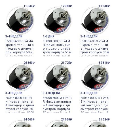
имп/об, выход Li
000 имп/об, выхо
000 имп/об, выхо
11 630₽
12 380₽
11 630₽
ne Driver, 5VDC Aut
д Line Driver, 5VDC
д Line Driver, 5VDC
onics
Autonics
Autonics
3-4 НЕДЕЛИ
1-3 ДНЯ
3-4 НЕДЕЛИ
E50S8-60-3-T-24 Ин
E50S8-600-3-T-24 И
E50S8-600-3-V-24 И
крементальный э
нкрементальный
нкрементальный
нкодер с диамет
энкодер с диаме
энкодер с диаме
ром корпуса 50 м
тром корпуса 50 м
тром корпуса 50 м
м, диаметр оси 8
м, вал 8 мм, 600 и
м, диаметр оси 8
мм, 60 имп/об, 24
мп/об, выход Tot
мм, 600 имп/об, 2
26 860₽
21 725₽
32 810₽
VDC Autonics
em Pole, 24VDC A
4VDC Autonics
utonics
3-4 НЕДЕЛИ
3-4 НЕДЕЛИ
3-4 НЕДЕЛИ
E50S8-8000-3-N-24
E50S8-8000-3-T-24-C
E50S8-8000-3-T-24-C
Инкрементальны
R Инкрементальн
S Инкрементальн
й энкодер с диам
ый энкодер с ди
ый энкодер с ди
етром корпуса 50
аметром корпуса
аметром корпуса
мм, вал 8 мм, 8000
50 мм, вал 8 мм, 8
50 мм, вал 8 мм, 8
имп/об, выход N
000 имп/об, выхо
000 имп/об, выхо
24 060₽
24 060₽
31 024₽
PN, 24VDC Autonic
д Totem pole, 24V
д Totem pole, 24V
s
DC Autonics
DC Autonics