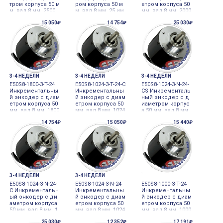
тром корпуса 50 м
ром корпуса 50 м
етром корпуса 50
м, вал 8 мм, 2500
м, вал 8 мм, 25 им
мм, вал 8 мм, 2000
имп/об, выход ди
п/об, выход комп
имп/об, выход ди
15 050₽
14 754₽
25 030₽
фференциальны
лементарный, 12-
фференциальны
й, 5VDC Autonics
24VDC Autonics
й, кабель сбоку A
utonics
3-4 НЕДЕЛИ
3-4 НЕДЕЛИ
3-4 НЕДЕЛИ
E50S8-1800-3-T-24
E50S8-1024-3-T-24-C
E50S8-1024-3-N-24-
Инкрементальны
Инкрементальны
CS Инкременталь
й энкодер с диам
й энкодер с диам
ный энкодер с д
етром корпуса 50
етром корпуса 50
иаметром корпус
мм, вал 8 мм, 1800
мм, вал 8 мм, 1024
а 50 мм, вал 8 мм,
имп/об, выход ко
имп/об, выход ко
1024 имп/об, вых
14 754₽
15 050₽
15 440₽
мплементарный,
мплементарный,
од NPN, разъем с
12-24VDC Autonics
кабель 10м Autoni
боку, 12-24VDC Aut
cs
onics
3-4 НЕДЕЛИ
3-4 НЕДЕЛИ
E50S8-1024-3-N-24-
E50S8-1024-3-N-24
E50S8-1000-3-T-24
C Инкрементальн
Инкрементальны
Инкрементальны
ый энкодер с ди
й энкодер с диам
й энкодер с диам
аметром корпуса
етром корпуса 50
етром корпуса 50
50 мм, вал 8 мм, 1
мм, вал 8 мм, 1024
мм, вал 8 мм, 1000
024 имп/об, выхо
имп/об, выход N
имп/об, выход ко
25 030₽
12 352₽
17 191₽
д NPN, кабель с р
PN, 12-24VDC Auto
мплементарный,