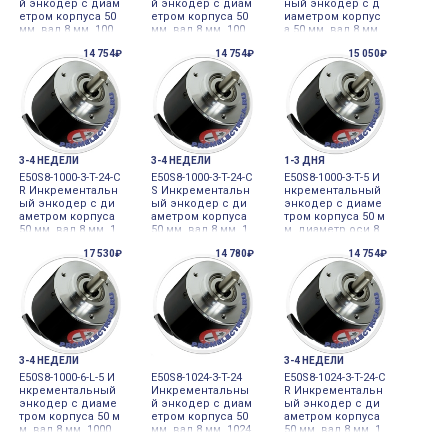
й энкодер с диам
й энкодер с диам
ный энкодер с д
етром корпуса 50
етром корпуса 50
иаметром корпус
мм, вал 8 мм, 100
мм, вал 8 мм, 100
а 50 мм, вал 8 мм,
имп/об, выход Li
имп/об, выход Li
1000 имп/об, вых
14 754₽
14 754₽
15 050₽
ne Driver, 5VDC, Au
ne Driver, 5VDC, Au
од Totem pole, 24
tonics
tonics
VDC Autonics
3-4 НЕДЕЛИ
3-4 НЕДЕЛИ
1-3 ДНЯ
E50S8-1000-3-T-24-C
E50S8-1000-3-T-24-C
E50S8-1000-3-T-5 И
R Инкрементальн
S Инкрементальн
нкрементальный
ый энкодер с ди
ый энкодер с ди
энкодер с диаме
аметром корпуса
аметром корпуса
тром корпуса 50 м
50 мм, вал 8 мм, 1
50 мм, вал 8 мм, 1
м, диаметр оси 8
000 имп/об, выхо
000 имп/об, выхо
мм, 1000 имп/об,
17 530₽
14 780₽
14 754₽
д Totem pole, 24V
д Totem pole, 24V
5VDC Autonics
DC Autonics
DC Autonics
3-4 НЕДЕЛИ
3-4 НЕДЕЛИ
E50S8-1000-6-L-5 И
E50S8-1024-3-T-24
E50S8-1024-3-T-24-C
нкрементальный
Инкрементальны
R Инкрементальн
энкодер с диаме
й энкодер с диам
ый энкодер с ди
тром корпуса 50 м
етром корпуса 50
аметром корпуса
м, вал 8 мм, 1000
мм, вал 8 мм, 1024
50 мм, вал 8 мм, 1
имп/об, выход Li
имп/об, выход To
024 имп/об, выхо