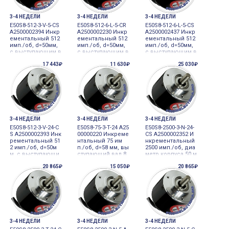
3-4 НЕДЕЛИ
3-4 НЕДЕЛИ
3-4 НЕДЕЛИ
E50S8-512-3-V-5-CS
E50S8-512-6-L-5-CR
E50S8-512-6-L-5-CS
A2500002394 Инкр
A2500002230 Инкр
A2500002437 Инкр
ементальный 512
ементальный 512
ементальный 512
имп./об, d=50мм,
имп./об, d=50мм,
имп./об, d=50мм,
с выступающим в
с выступающим в
с выступающим в
алом 8 мм 5VDC д
алом 8 мм 5VDC д
алом 8 мм 5VDC д
17 443₽
11 630₽
25 030₽
атчик углового пе
атчик углового пе
атчик углового пе
ремещения
ремещения
ремещения
3-4 НЕДЕЛИ
3-4 НЕДЕЛИ
3-4 НЕДЕЛИ
E50S8-512-3-V-24-C
E50S8-75-3-T-24 A25
E50S8-2500-3-N-24-
S A2500002393 Инк
00000220 Инкреме
CS A2500002352 И
рементальный 51
нтальный 75 им
нкрементальный
2 имп./об, d=50м
п./об, d=58 мм, вы
2500 имп./об, диа
м, с выступающи
ступающий вал 8
метр корпуса 50 м
м валом 8 мм, 512
мм, 75 имп./об., А,
м, выступающий
20 865₽
15 050₽
20 865₽
имп., A, B, Z фазы,
В, Z, комплемента
вал 8 мм 12-24VDC
выход напряжен
рный выход, 12-2
датчик углового
ия, 12-24В=, разъе
4 В=±5%, кабель б
перемещения
м сбоку 12-24VDC
ез разъема 12-24V
датчик углового
DC датчик углово
перемещ
го пе
3-4 НЕДЕЛИ
3-4 НЕДЕЛИ
3-4 НЕДЕЛИ