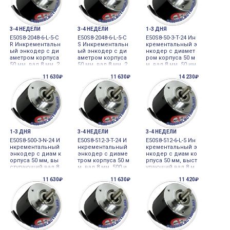
3-4 НЕДЕЛИ
3-4 НЕДЕЛИ
1-3 ДНЯ
E50S8-2048-6-L-5-C
E50S8-2048-6-L-5-C
E50S8-50-3-T-24 Ин
R Инкрементальн
S Инкрементальн
крементальный э
ый энкодер с ди
ый энкодер с ди
нкодер с диамет
аметром корпуса
аметром корпуса
ром корпуса 50 м
50 мм, вал 8 мм, 2
50 мм, вал 8 мм, 2
м, вал 8 мм, 50 им
048 имп/об, выхо
048 имп/об, выхо
п/об, выход Tote
11 630₽
11 630₽
14 230₽
д Line Driver, 5VDC
д Line Driver, 5VDC
m pole, 24VDC Aut
Autonics
Autonics
onics
1-3 ДНЯ
3-4 НЕДЕЛИ
3-4 НЕДЕЛИ
E50S8-500-3-N-24 И
E50S8-512-3-T-24 И
E50S8-512-6-L-5 Ин
нкрементальный
нкрементальный
крементальный э
энкодер с диам к
энкодер с диаме
нкодер с диам ко
орпуса 50 мм, вы
тром корпуса 50 м
рпуса 50 мм, выст
ступающий вал 8
м, вал 8 мм, 500 и
упающий вал 8 м
мм, 500 имп/об, 2
мп/об, выход Tot
м, 512 имп/об, 5V
11 630₽
11 630₽
11 420₽
4VDC Autonics
em Pole, 24VDC A
DC Autonics
utonics