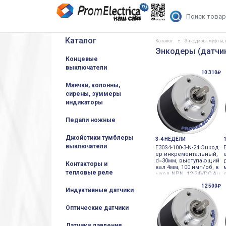
Каталог
Каталог
Энкодеры, муфты,
Энкодеры (датчик
Концевые
выключатели
10 310₽
Маячки, колонны,
сирены, зуммеры
индикаторы
Педали ножные
Джойстики тумблеры
3-4 НЕДЕЛИ
выключатели
E30S4-100-3-N-24 Энкод
ер инкрементальный,
d=30мм, выступающий
Контакторы и
вал 4мм, 100 имп/об, в
тепловые реле
ыход NPN, 12-24VDC Au
tonics
12 500₽
Индуктивные датчики
Оптические датчики
Датчики давления