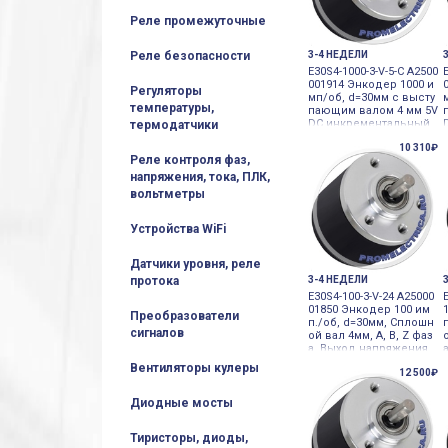
Реле промежуточные
Реле безопасности
3-4 НЕДЕЛИ
E30S4-1000-3-V-5-C A2500
001914 Энкодер 1000 и
Регуляторы
мп/об, d=30мм с высту
температуры,
пающим валом 4 мм 5V
DC инкрементальный
термодатчики
в малом корпусе
10 310₽
Реле контроля фаз,
напряжения, тока, ПЛК,
вольтметры
Устройства WiFi
Датчики уровня, реле
протока
3-4 НЕДЕЛИ
E30S4-100-3-V-24 A25000
01850 Энкодер 100 им
Преобразователи
п./об, d=30мм, Сплошн
сигналов
ой вал 4мм, A, B, Z фаз
а, Выход напряжения,
12-24VDC 12-24VDC инк
Вентиляторы кулеры
12 500₽
рементальный
Диодные мосты
Тиристоры, диоды,