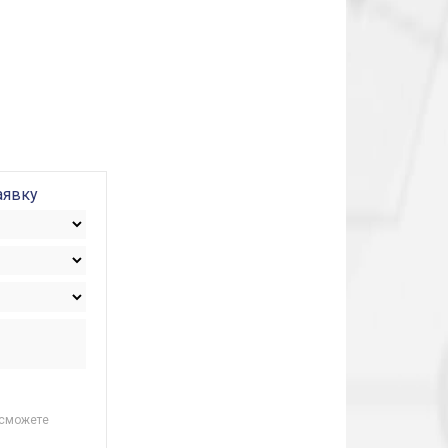
аявку
 сможете