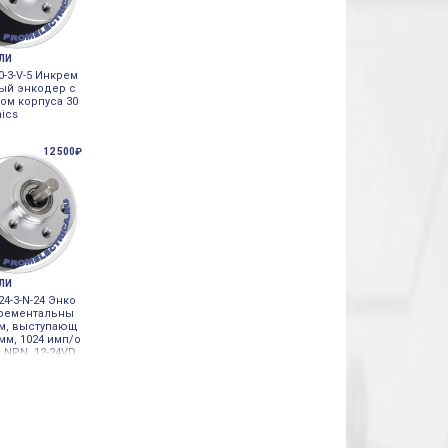
ЕЛИ
0-3-V-5 Инкрем
ый энкодер с
ом корпуса 30
nics
12 500₽
ЕЛИ
24-3-N-24 Энко
рементальны
мм, выступающ
мм, 1024 имп/о
 NPN, 12-24VD