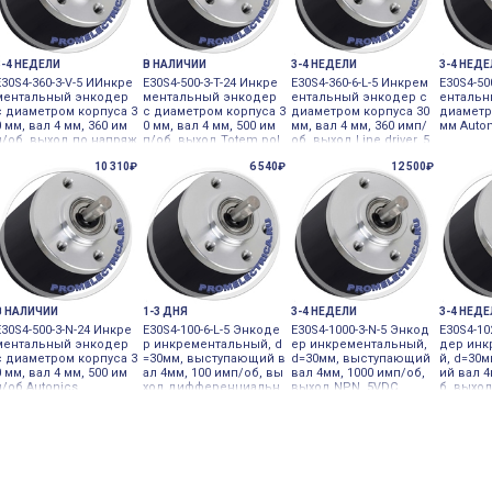
3-4 НЕДЕЛИ
В НАЛИЧИИ
3-4 НЕДЕЛИ
3-4 НЕД
E30S4-360-3-V-5 ИИнкре
E30S4-500-3-T-24 Инкре
E30S4-360-6-L-5 Инкрем
E30S4-50
ментальный энкодер
ментальный энкодер
ентальный энкодер с
ентальн
с диаметром корпуса 3
с диаметром корпуса 3
диаметром корпуса 30
диаметр
0 мм, вал 4 мм, 360 им
0 мм, вал 4 мм, 500 им
мм, вал 4 мм, 360 имп/
мм Auto
п/об, выход по напряж
п/об, выход Totem pol
об, выход Line driver, 5
ению, 5V Autonics
e, 24VDC Autonics
VDC Autonics
10 310₽
6 540₽
12 500₽
В НАЛИЧИИ
1-3 ДНЯ
3-4 НЕДЕЛИ
3-4 НЕД
E30S4-500-3-N-24 Инкре
E30S4-100-6-L-5 Энкоде
E30S4-1000-3-N-5 Энкод
E30S4-10
ментальный энкодер
р инкрементальный, d
ер инкрементальный,
дер инк
с диаметром корпуса 3
=30мм, выступающий в
d=30мм, выступающий
й, d=30
0 мм, вал 4 мм, 500 им
ал 4мм, 100 имп/об, вы
вал 4мм, 1000 имп/об,
ий вал 4
п/об Autonics
ход дифференциальн
выход NPN, 5VDC
б, выход
ый, 5VDC
C