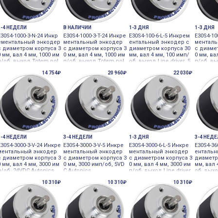
3-4 НЕДЕЛИ
В НАЛИЧИИ
1-3 ДНЯ
1-3 ДНЯ
E30S4-1000-3-N-24 Инкр
E30S4-1000-3-T-24 Инкре
E30S4-100-6-L-5 Инкрем
E30S4-10
ементальный энкодер
ментальный энкодер
ентальный энкодер с
менталь
с диаметром корпуса 3
с диаметром корпуса 3
диаметром корпуса 30
с диаме
0 мм, вал 4 мм, 1000 им
0 мм, вал 4 мм, 1000 им
мм, вал 4 мм, 100 имп/
0 мм, ва
п/об, выход Totem pol
п/об, выход Totem pol
об, выход Line driver, 5
п/об, вы
e, 24VDC Autonics
e, 24VDC Autonics
VDC Autonics
e, 24VDC
14 754₽
20 960₽
22 030₽
3-4 НЕДЕЛИ
3-4 НЕДЕЛИ
1-3 ДНЯ
3-4 НЕД
E30S4-3000-3-V-24 Инкре
E30S4-3000-3-V-5 Инкре
E30S4-3000-6-L-5 Инкре
E30S4-36
ментальный энкодер
ментальный энкодер
ментальный энкодер
ентальн
с диаметром корпуса 3
с диаметром корпуса 3
с диаметром корпуса 3
диаметр
0 мм, вал 4 мм, 3000 им
0 мм, 3000 имп/об, 5VD
0 мм, вал 4 мм, 3000 им
мм, вал 
п/об, 24VDC Autonics
C Autonics
п/об, выход Line driver,
об, вых
5VDC Autonics
utonics
10 310₽
10 310₽
10 310₽