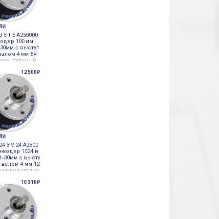
ЕЛИ
0-3-T-5 A250000
кодер 100 им
=30мм с выступ
алом 4 мм 5V
ементальный
 корпусе
12 500₽
ЕЛИ
24-3-V-24 A2500
Энкодер 1024 и
d=30мм с высту
валом 4 мм 12
инкрементальн
лом корпусе
10 310₽