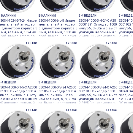
В НАЛИЧИИ
В НАЛИЧИИ
3-4 НЕДЕЛИ
3-4 НЕД
E30S4-1024-3-T-24 Инкре
E30S4-1000-6-L-5 Инкре
E30S4-1000-3-N-24-C A25
E30S4-10
ментальный энкодер
ментальный энкодер
00001891 Энкодер 1000
0001929
с диаметром корпуса 3
с диаметром корпуса 3
имп/об, d=30мм с выст
имп/об,
0 мм, вал 4 мм, 1024 им
0 мм, вал 4 мм, 1000 им
упающим валом 4 мм 1
упающим
п/об, выход Totem pol
п/об, выход Line driver,
2-24VDC инкременталь
2-24VDC
e, 24VDC Autonics
5VDC Autonics
ный в малом корпусе
ный в м
17 513₽
12 500₽
17 513₽
3-4 НЕДЕЛИ
3-4 НЕДЕЛИ
3-4 НЕДЕЛИ
3-4 НЕД
E30S4-1000-3-T-5-C A2500
E30S4-1000-3-V-24 A2500
E30S4-1000-3-V-24-C A250
E30S4-10
001930 Энкодер 1000 и
001859 Энкодер 1000 и
0001913 Энкодер 1000
01860 Э
мп/об, d=30мм с высту
мп/об, d=30мм, Сплош
имп/об, d=30мм с выст
п/об, d
пающим валом 4 мм 5V
ной вал 4мм, A, B, Z фа
упающим валом 4 мм 1
ающим в
DC инкрементальный
за, Выход напряжения,
2-24VDC инкременталь
DC инкр
в малом корпусе
12-24VDC 12-24VDC инк
ный в малом корпусе
в малом
17 513₽
14 845₽
14 845₽
рементальный