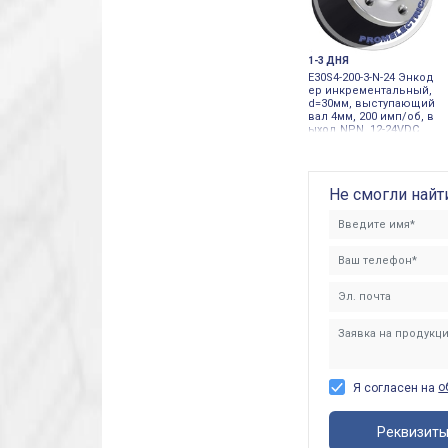
1-3 ДНЯ
E30S4-200-3-N-24 Энкод
ер инкрементальный,
d=30мм, выступающий
вал 4мм, 200 имп/об, в
ыход NPN, 12-24VDC
Не смогли найт
о
Я согласен на
Реквизит