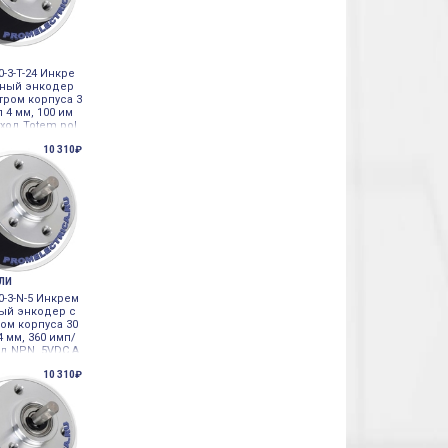
0-3-T-24 Инкре
ный энкодер
тром корпуса 3
л 4 мм, 100 им
ход Totem pol
 Autonics
10 310₽
ЕЛИ
0-3-N-5 Инкрем
ый энкодер с
ом корпуса 30
4 мм, 360 имп/
од NPN, 5VDC A
10 310₽