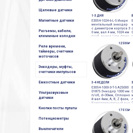
Щелевые датчики
1-3 ДНЯ
Магнитные датчики
E30S4-1024-6-L-5 Инкре
ментальный энкодер
с диаметром корпуса 3
Разъемы, кабели,
0 мм, вал 4 мм, 1024 им
клеммные колодки
п/об, выход Line driver,
5VDC Autonics
12 500₽
Реле времени,
таймеры, счетчики
моточасов
Энкодеры, муфты,
счетчики импульсов
Емкостные датчики
3-4 НЕДЕЛИ
E30S4-1000-3-T-5 A25000
01875 Энкодер 1000 им
Ультразвуковые
п/об, d=30мм, Сплошно
датчики
й вал 4мм, A, B, Z фаза,
Комплементарный вых
од, 5VDC инкрементал
Кнопки посты пульты
17 513₽
ьный
Потенциометры
Выключатели