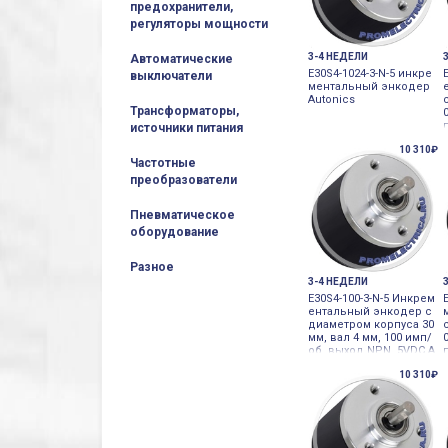
предохранители,
регуляторы мощности
3-4 НЕДЕЛИ
Автоматические
E30S4-1024-3-N-5 инкре
выключатели
ментальный энкодер
Autonics
Трансформаторы,
источники питания
10 310₽
Частотные
преобразователи
Пневматическое
оборудование
Разное
3-4 НЕДЕЛИ
E30S4-100-3-N-5 Инкрем
ентальный энкодер с
диаметром корпуса 30
мм, вал 4 мм, 100 имп/
об, выход NPN, 5VDC A
utonics
10 310₽