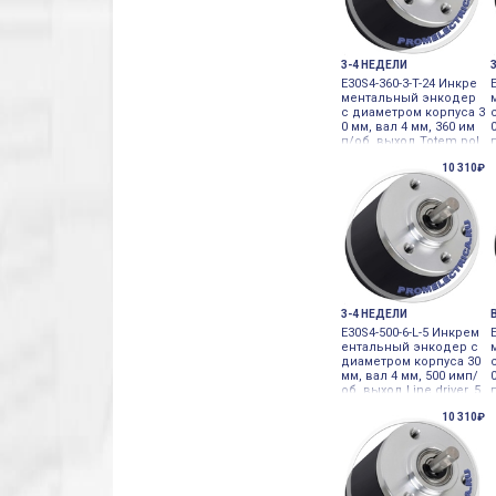
3-4 НЕДЕЛИ
E30S4-360-3-T-24 Инкре
ментальный энкодер
с диаметром корпуса 3
0 мм, вал 4 мм, 360 им
п/об, выход Totem pol
e, 24VDC Autonics
10 310₽
3-4 НЕДЕЛИ
E30S4-500-6-L-5 Инкрем
ентальный энкодер с
диаметром корпуса 30
мм, вал 4 мм, 500 имп/
об, выход Line driver, 5
VDC Autonics
10 310₽