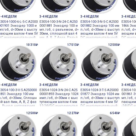
3-4 НЕДЕЛИ
3-4 НЕДЕЛИ
3-4 НЕДЕЛИ
3-4 НЕД
E30S4-1000-6-L-5-C A2500
E30S4-100-3-N-24-C A250
E30S4-100-3-N-5-C A2500
E30S4-10
001901 Энкодер 1000 и
0001881 Энкодер 100 и
001882 Энкодер 100 им
1866 Эн
мп/об, d=30мм с высту
мп./об, с разъемом, d=
п./об, d=30мм с выступ
п./об, d
пающим валом 4 мм 5V
30мм, сплошной вал 4
ающим валом 4 мм 5V
ающим в
DC инкрементальный
мм, A, B, Z фаза, Разъё
DC инкрементальный
DC инкр
в малом корпусе
м, 12-24VDC 12-24VDC и
в малом корпусе
в малом
10 310₽
17 513₽
12 500₽
нкрементальный
3-4 НЕДЕЛИ
3-4 НЕДЕЛИ
3-4 НЕДЕЛИ
3-4 НЕД
E30S4-100-3-V-5 A250000
E30S4-1024-3-N-24-C A25
E30S4-1024-3-T-5 A25000
E30S4-10
1851 Энкодер 100 им
00001893 Энкодер 1024
01877 Энкодер 1024 им
001861 
п./об, d=30мм, Сплошн
имп./об, d=30мм с выс
п./об, d=30мм с выступ
мп./об, 
ой вал 4мм, A, B, Z фаз
тупающим валом 4 мм
ающим валом 4 мм 5V
пающим 
а, Выход напряжения,
12-24VDC инкрементал
DC инкрементальный
-24VDC 
5VDC инкрементальны
ьный в малом корпусе
в малом корпусе
ый в ма
12 500₽
12 270₽
6 540₽
й