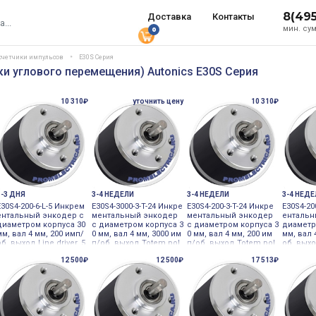
8(49
Доставка
Контакты
мин. сум
0
 счетчики импульсов
E30S Серия
и углового перемещения) Autonics E30S Серия
10 310₽
уточнить цену
10 310₽
1-3 ДНЯ
3-4 НЕДЕЛИ
3-4 НЕДЕЛИ
3-4 НЕД
E30S4-200-6-L-5 Инкрем
E30S4-3000-3-T-24 Инкре
E30S4-200-3-T-24 Инкре
E30S4-20
ентальный энкодер с
ментальный энкодер
ментальный энкодер
ентальн
диаметром корпуса 30
с диаметром корпуса 3
с диаметром корпуса 3
диаметр
мм, вал 4 мм, 200 имп/
0 мм, вал 4 мм, 3000 им
0 мм, вал 4 мм, 200 им
мм, вал 
об, выход Line driver, 5
п/об, выход Totem pol
п/об, выход Totem pol
об, вых
VDC Autonics
e, 24VDC Autonics
e, 24VDC Autonics
utonics
12 500₽
12 500₽
17 513₽