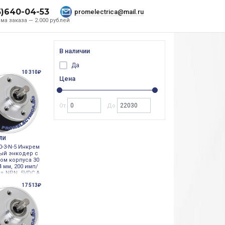
5)640-04-53
promelectrica@mail.ru
ма заказа — 2.000 рублей
В наличии
Да
10 310₽
Цена
От
До
ЕЛИ
0-3-N-5 Инкрем
ый энкодер с
ом корпуса 30
4 мм, 200 имп/
од NPN, 5VDC A
17 513₽