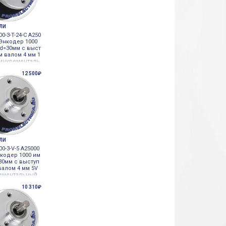
ЕЛИ
00-3-T-24-C A250
 Энкодер 1000
 d=30мм с выст
 валом 4 мм 1
 инкременталь
алом корпусе
12 500₽
ЕЛИ
00-3-V-5 A25000
нкодер 1000 им
=30мм с выступ
алом 4 мм 5V
ементальный
 корпусе
10 310₽