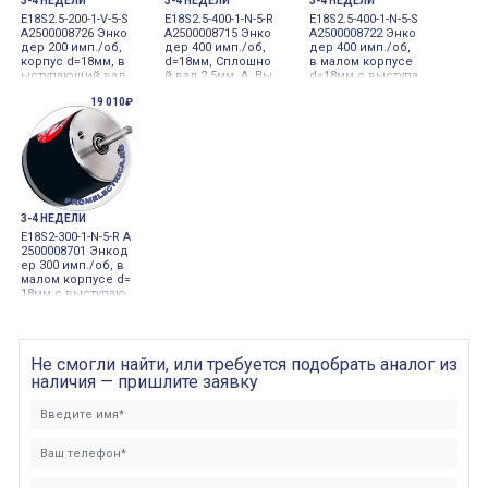
3-4 НЕДЕЛИ
3-4 НЕДЕЛИ
3-4 НЕДЕЛИ
E18S2.5-200-1-V-5-S
E18S2.5-400-1-N-5-R
E18S2.5-400-1-N-5-S
A2500008726 Энко
A2500008715 Энко
A2500008722 Энко
дер 200 имп./об,
дер 400 имп./об,
дер 400 имп./об,
корпус d=18мм, в
d=18мм, Сплошно
в малом корпусе
ыступающий вал
й вал 2.5мм, A, Вы
d=18мм с выступа
d=2.5мм 5VDC инк
ход NPN с открыт
ющим валом 2 мм
19 010₽
рементальный
ым коллектором,
5VDC инкремента
5VDC, Осевое рас
льный
положение кабел
я 5VDC инкремент
альный
3-4 НЕДЕЛИ
E18S2-300-1-N-5-R A
2500008701 Энкод
ер 300 имп./об, в
малом корпусе d=
18мм с выступаю
щим валом 2 мм 5
VDC инкрементал
ьный
Не смогли найти, или требуется подобрать аналог из
наличия — пришлите заявку