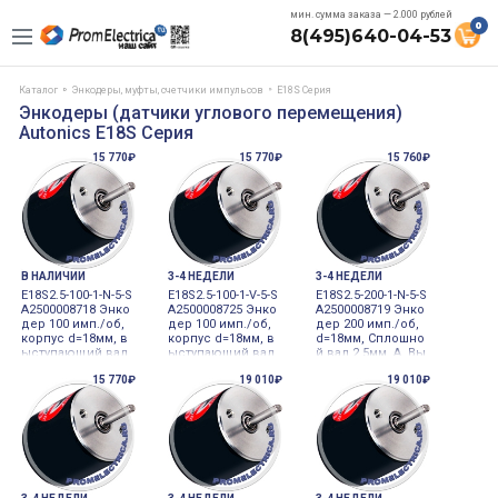
мин. сумма заказа — 2.000 рублей
0
8(495)640-04-53
Каталог
Энкодеры, муфты, счетчики импульсов
E18S Серия
Энкодеры (датчики углового перемещения)
Autonics E18S Серия
15 770₽
15 770₽
15 760₽
В НАЛИЧИИ
3-4 НЕДЕЛИ
3-4 НЕДЕЛИ
E18S2.5-100-1-N-5-S
E18S2.5-100-1-V-5-S
E18S2.5-200-1-N-5-S
A2500008718 Энко
A2500008725 Энко
A2500008719 Энко
дер 100 имп./об,
дер 100 имп./об,
дер 200 имп./об,
корпус d=18мм, в
корпус d=18мм, в
d=18мм, Сплошно
ыступающий вал
ыступающий вал
й вал 2.5мм, A, Вы
d=2.5мм, ., выход
d=2.5мм 5VDC инк
ход NPN с открыт
15 770₽
19 010₽
19 010₽
ные фазы: A, B; N
рементальный
ым коллектором,
PN c открытым ко
5VDC, Радиально
ллектором, 5V DC,
е расположение
вывод кабеля сз
кабеля 5VDC инкр
ади 5VDC инкрем
ементальный
ентальный