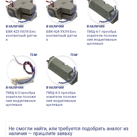
В НАЛИЧИИ
В НАЛИЧИИ
В НАЛИЧИИ
БВК-423 УХЛ4 Бес
БВК-424 УХЛ4 Бес
ПИЩ-6-1 преобра
контактный датчи
контактный датчи
зователи положе
к
к
ния индуктивные
щелевые
734₽
734₽
В НАЛИЧИИ
В НАЛИЧИИ
ПИЩ-6-3 преобра
ПИЩ-6-5 преобра
зователи положе
зователи положе
ния индуктивные
ния индуктивные
щелевые
щелевые
Не смогли найти, или требуется подобрать аналог из
наличия — пришлите заявку