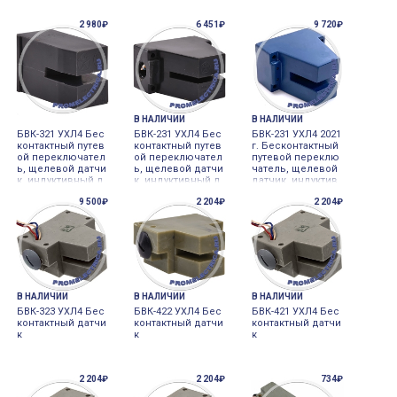
2 980₽
6 451₽
9 720₽
В НАЛИЧИИ
В НАЛИЧИИ
БВК-321 УХЛ4 Бес
БВК-231 УХЛ4 Бес
БВК-231 УХЛ4 2021
контактный путев
контактный путев
г. Бесконтактный
ой переключател
ой переключател
путевой переклю
ь, щелевой датчи
ь, щелевой датчи
чатель, щелевой
к, индуктивный д
к, индуктивный д
датчик, индуктив
атчик, ширина ще
атчик, ширина ще
ный датчик, шири
9 500₽
2 204₽
2 204₽
ли 10 мм
ли 10 мм
на щели 10 мм, 91
Ом 5W 250mA
В НАЛИЧИИ
В НАЛИЧИИ
В НАЛИЧИИ
БВК-323 УХЛ4 Бес
БВК-422 УХЛ4 Бес
БВК-421 УХЛ4 Бес
контактный датчи
контактный датчи
контактный датчи
к
к
к
2 204₽
2 204₽
734₽