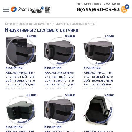
мин. сумма заказа — 2.000 рублей
0
8(495)640-04-53
Каталог
Индуктивные датчики
Индуктивные щелевые датчики
Индуктивные щелевые датчики
2 203₽
9 500₽
2 204₽
В НАЛИЧИИ
В НАЛИЧИИ
В НАЛИЧИИ
БВК260-24УХЛ4 Бе
БВК261-24УХЛ4 Бе
БВК262-24УХЛ4 Бе
сконтактный путе
сконтактный путе
сконтактный путе
вой переключате
вой переключате
вой переключате
ль, щелевой датч
ль, щелевой датч
ль, щелевой датч
ик, индуктивный
ик, индуктивный
ик, индуктивный
датчик, ширина щ
датчик, ширина щ
датчик, ширина щ
6 510₽
5 500₽
5 680₽
ели 6 мм, 20,426,4
ели 6 мм, 20,426,4
ели 6 мм, 20,426,4
Вольт, 91 Ом, 1 кГ
Вольт, 91 Ом, 1 кГ
Вольт, 91 Ом, 1 кГ
ц
ц
ц
В НАЛИЧИИ
В НАЛИЧИИ
БВК263-24УХЛ4 Щ
БВК-265 УХЛ4 Бес
БВК-201 УХЛ4 Бес