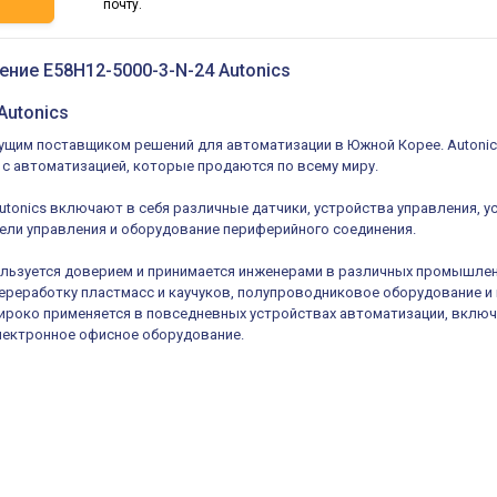
ь
почту.
ение E58H12-5000-3-N-24 Autonics
Autonics
дущим поставщиком решений для автоматизации в Южной Корее. Autoni
 с автоматизацией, которые продаются по всему миру.
tonics включают в себя различные датчики, устройства управления, 
ели управления и оборудование периферийного соединения.
ользуется доверием и принимается инженерами в различных промышлен
переработку пластмасс и каучуков, полупроводниковое оборудование
широко применяется в повседневных устройствах автоматизации, включ
лектронное офисное оборудование.