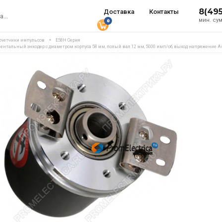
8(49
Доставка
Контакты
мин. сум
0
 счетчики импульсов
E58H Серия
ментальный энкодер с диаметром корпуса 58 мм, полый вал 12 мм, 5000 имп/об, выход напряжение A