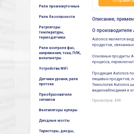
Отправит
Реле промежуточные
Реле безопасности
Описание, примен
Регуляторы
О производителе 
температуры,
термодатчики
Autonics является ве
продуктов, связанных
Реле контроля фаз,
напряжения, тока, ПЛК,
Основные продукты Au
вольтметры
процесса, переключат
Устройства WiFi
Продукция Autonics п
пищевых продуктов, 
Датчики уровня, реле
протока
Технология Autonics 
видеонаблюдения и э
Преобразователи
сигналов
Просмотров: 898
Вентиляторы кулеры
Диодные мосты
Тиристоры, диоды,