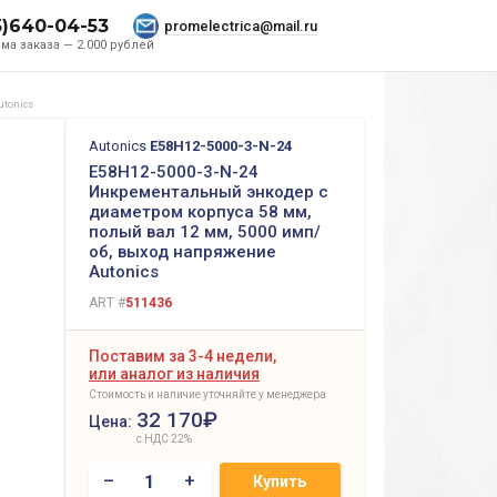
5)640-04-53
promelectrica@mail.ru
ма заказа — 2.000 рублей
utonics
Autonics
E58H12-5000-3-N-24
E58H12-5000-3-N-24
Инкрементальный энкодер с
диаметром корпуса 58 мм,
полый вал 12 мм, 5000 имп/
об, выход напряжение
Autonics
ART #
511436
Поставим за 3-4 недели,
или аналог из наличия
Стоимость и наличие уточняйте у менеджера
32 170₽
Цена:
с НДС 22%
–
+
Купить