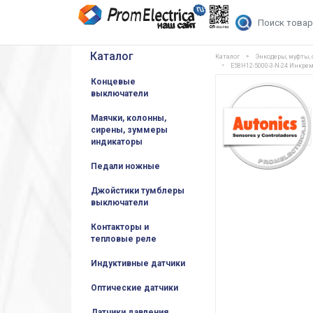
Каталог
Каталог
Энкодеры, муфты,
E58H12-5000-3-N-24 Инкре
Концевые
выключатели
Маячки, колонны,
сирены, зуммеры
индикаторы
Педали ножные
Джойстики тумблеры
выключатели
Контакторы и
тепловые реле
Индуктивные датчики
Оптические датчики
Датчики давления