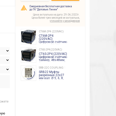
Ежедневная бесплатная доставка
до ТК "Деловые Линии"
Цена актуальна на дату: 29.06.2023г.
Цена более трех месяцев не актуальна,
уточняйте у менеджеров
CT6M-2P4 (220VAC)
CT6M-2P4
(220VAC)
Цифровой счётчик-
таймер, 72х72мм,
2 индикатора по 6
CT6S-2P4(220VAC)
разрядов, сброс,
CT6S-2P4 (220VAC)
счёт групп, 2
Цифровой счётчик-
выхода, 100-
таймер, 48х48мм,
240VA Autonics
2 индикатора по 6
разрядов, сброс,
SRB-22C COUPLING 1,7Nm
счёт групп, 2
SRB22 Муфты
выхода, 100-
разрезные 22х27
240VA Autonics
мм вал: Ø 5, 6, 8,
10 mm
можете
ную