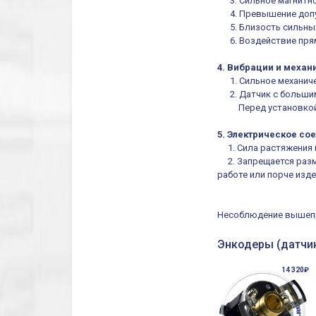
3. Сильное магнитное
4. Превышение допус
5. Близость сильных
6. Воздействие прям
4. Вибрации и механ
1. Сильное механичес
2. Датчик с большим
Перед установкой из
5. Электрическое со
1. Сила растяжения н
2. Запрещается разме
работе или порче изд
Несоблюдение вышепр
Энкодеры (датчик
14 320₽