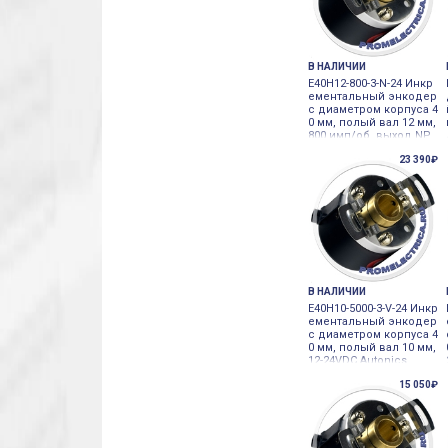
В НАЛИЧИИ
E40H12-800-3-N-24 Инкр
ементальный энкодер
с диаметром корпуса 4
0 мм, полый вал 12 мм,
800 имп/об, выход NP
N, 12-24VDC Autonics
23 390₽
В НАЛИЧИИ
E40H10-5000-3-V-24 Инкр
ементальный энкодер
с диаметром корпуса 4
0 мм, полый вал 10 мм,
12-24VDC Autonics
15 050₽