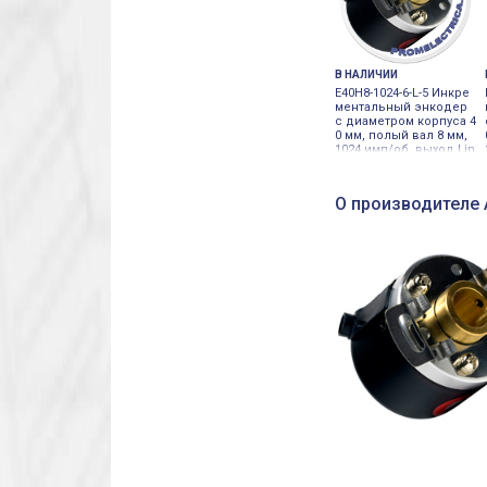
В НАЛИЧИИ
E40H8-1024-6-L-5 Инкре
ментальный энкодер
с диаметром корпуса 4
0 мм, полый вал 8 мм,
1024 имп/об, выход Lin
e driver Autonics
О производителе 