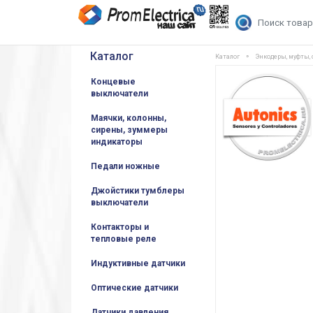
Каталог
Каталог
Энкодеры, муфты,
Концевые
выключатели
Маячки, колонны,
сирены, зуммеры
индикаторы
Педали ножные
Джойстики тумблеры
выключатели
Контакторы и
тепловые реле
Индуктивные датчики
Оптические датчики
Датчики давления