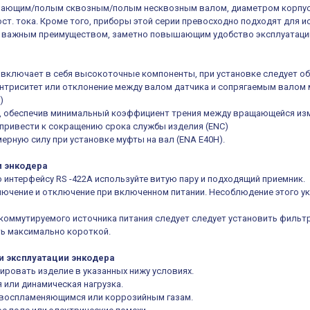
ающим/полым сквозным/полым несквозным валом, диаметром корпуса 4
ост. тока. Кроме того, приборы этой серии превосходно подходят для 
м важным преимуществом, заметно повышающим удобство эксплуатации
ия включает в себя высокоточные компоненты, при установке следует о
ентриситет или отклонение между валом датчика и сопрягаемым валом
)
е, обеспечив минимальный коэффициент трения между вращающейся из
 привести к сокращению срока службы изделия (ENC)
мерную силу при установке муфты на вал (ENA E40H).
м энкодера
о интерфейсу RS -422А используйте витую пару и подходящий приемник.
лючение и отключение при включенном питании. Несоблюдение этого у
 коммутируемого источника питания следует следует установить фильт
ь максимально короткой.
 и эксплуатации энкодера
ировать изделие в указанных нижу условиях.
или динамическая нагрузка.
воспламеняющимся или коррозийным газам.