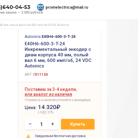
5)640-04-53
promelectrica@mail.ru
ма заказа — 2.000 рублей
0 мм, полый вал 6 мм, 600 имп/об, 24 VDC Autonics
Autonics
E40H6-600-3-T-24
E40H6-600-3-T-24
Инкрементальный энкодер с
диам корпуса 40 мм, полый
вал 6 мм, 600 имп/об, 24 VDC
Autonics
ART #
511134
Поставим за 3-4 недели,
или аналог из наличия
Стоимость и наличие уточняйте у менеджера
14 320₽
Цена:
с НДС 22%
–
+
Купить
Ежедневная бесплатная доставка