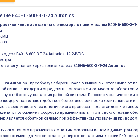
ение E40H6-600-3-T-24 Autonics
ристики инкрементального энкодера с полым валом E40H6-600-3-T-
м
 6мм
 600
кодера E40H6-600-3-T-24 Autonics: 12-24VDC
 метра
авляется угловой держатель энкодера
E40H6-600-3-T-24 Autonics
T-24 Autonics
- преобразуя обороты вала в импульсы, отслеживают 
ной сигнал энкодера и определять положение и количество оборотов
льную гибкость управления работой системы. Высокие механические и 
энкодеры позволяют добиться более высокой производительности и т
ую эффективность технологического процесса. Представленные типор
делять положение и скорость вращения вала, что в свою очередь об
дер является обратной связью при эффективном управлении приводом
тчики углового перемещения с полым сквозным валом и диаметром кор
 ассортимент датчиков стал еще шире с появлением в серии E40 новы