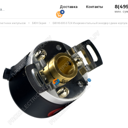
8(49
Доставка
Контакты
мин. сум
0
 счетчики импульсов
E40H Серия
E40H6-600-3-T-24 Инкрементальный энкодер с диам корпуса 4