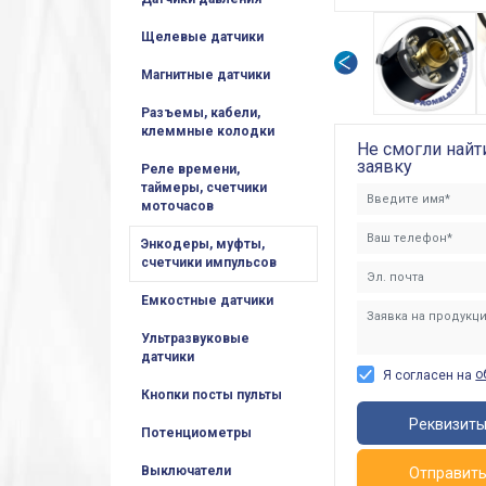
Щелевые датчики
Магнитные датчики
Разъемы, кабели,
клеммные колодки
Не смогли найт
заявку
Реле времени,
таймеры, счетчики
моточасов
Энкодеры, муфты,
счетчики импульсов
Емкостные датчики
Ультразвуковые
датчики
о
Я согласен на
Кнопки посты пульты
Реквизит
Потенциометры
Выключатели
Отправит