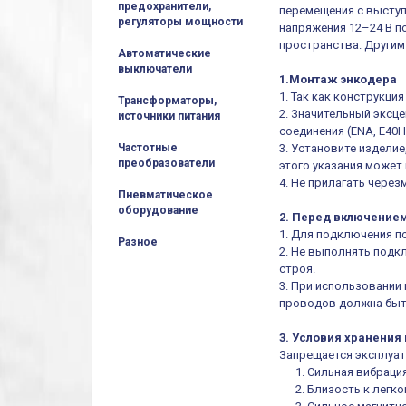
предохранители,
перемещения с выступ
регуляторы мощности
напряжения 12–24 В п
пространства. Други
Автоматические
выключатели
1.Монтаж энкодера
1. Так как конструкц
Трансформаторы,
2. Значительный эксц
источники питания
соединения (ENA, E40H
3. Установите издели
Частотные
преобразователи
этого указания может
4. Не прилагать через
Пневматическое
оборудование
2. Перед включение
1. Для подключения п
Разное
2. Не выполнять подк
строя.
3. При использовании
проводов должна быт
3. Условия хранения
Запрещается эксплуат
1. Сильная вибрация 
2. Близость к легко