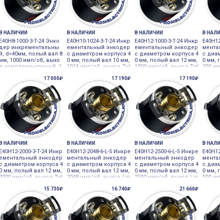
В НАЛИЧИИ
В НАЛИЧИИ
В НАЛИЧИИ
В НАЛ
E40H8-1000-3-T-24 Энко
E40H10-1024-3-T-24 Инкр
E40H12-1000-3-T-24 Инкр
E40H12
дер инкрементальны
ементальный энкодер
ементальный энкодер
мента
й, d=40мм, полый вал 8
с диаметром корпуса 4
с диаметром корпуса 4
с диа
мм, 1000 имп/об, выхо
0 мм, полый вал 10 мм,
0 мм, полый вал 12 мм,
0 мм, 
д комплементарный, 1
1024 имп/об, выход Tot
1000 имп/об, выход Tot
200 им
2-24VDC
em pole Autonics
em pole Autonics
m pole
17 000₽
17 190₽
17 190₽
В НАЛИЧИИ
В НАЛИЧИИ
В НАЛИЧИИ
В НАЛ
E40H12-2000-3-T-24 Инкр
E40H12-2048-6-L-5 Инкре
E40H12-2500-6-L-5 Инкре
E40H12
ементальный энкодер
ментальный энкодер
ментальный энкодер
мента
с диаметром корпуса 4
с диаметром корпуса 4
с диаметром корпуса 4
с диа
0 мм, полый вал 12 мм,
0 мм, полый вал 12 мм,
0 мм, полый вал 12 мм,
0 мм, 
2000 имп/об, выход Tot
2048 имп/об, выход Lin
2500 имп/об, выход Lin
500 им
em pole Autonics
e drive Autonics
e drive Autonics
m pole
15 730₽
16 740₽
21 660₽