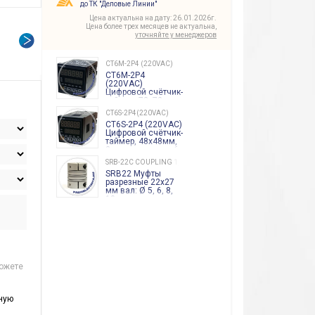
до ТК "Деловые Линии"
Цена актуальна на дату: 26.01.2026г.
Цена более трех месяцев не актуальна,
уточняйте у менеджеров
CT6M-2P4 (220VAC)
CT6M-2P4
(220VAC)
Цифровой счётчик-
таймер, 72х72мм,
2 индикатора по 6
CT6S-2P4(220VAC)
разрядов, сброс,
CT6S-2P4 (220VAC)
счёт групп, 2
Цифровой счётчик-
выхода, 100-
таймер, 48х48мм,
240VA Autonics
2 индикатора по 6
разрядов, сброс,
SRB-22C COUPLING 1,7Nm
счёт групп, 2
SRB22 Муфты
выхода, 100-
разрезные 22х27
240VA Autonics
мм вал: Ø 5, 6, 8,
10 mm
можете
ную