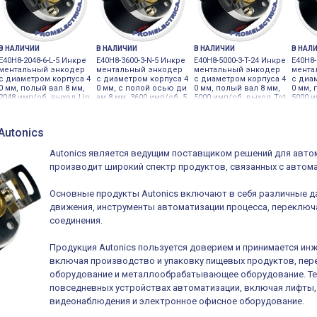
В НАЛИЧИИ
В НАЛИЧИИ
В НАЛИЧИИ
В НАЛ
E40H8-2048-6-L-5 Инкре
E40H8-3600-3-N-5 Инкре
E40H8-5000-3-T-24 Инкре
E40H8-
ментальный энкодер
ментальный энкодер
ментальный энкодер
мента
с диаметром корпуса 4
с диаметром корпуса 4
с диаметром корпуса 4
с диа
0 мм, полый вал 8 мм,
0 мм, с полой осью ди
0 мм, полый вал 8 мм,
0 мм, 
2048 имп/об, выход Lin
ам 8 мм, 3600 имп/об, 5
5000 имп/об, выход Tot
5000 и
e driver Autonics
VDC Autonics
em pole, Autonics
e driv
Autonics
Autonics является ведущим поставщиком решений для автом
производит широкий спектр продуктов, связанных с автома
Основные продукты Autonics включают в себя различные да
движения, инструменты автоматизации процесса, переключ
соединения.
Продукция Autonics пользуется доверием и принимается и
включая производство и упаковку пищевых продуктов, пер
оборудование и металлообрабатывающее оборудование. Тех
повседневных устройствах автоматизации, включая лифты,
видеонаблюдения и электронное офисное оборудование.