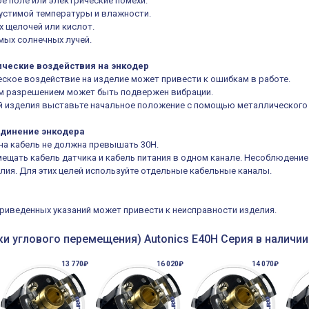
 поле или электрические помехи.
тимой температуры и влажности.
 щелочей или кислот.
ых солнечных лучей.
ические воздействия на энкодер
кое воздействие на изделие может привести к ошибкам в работе.
 разрешением может быть подвержен вибрации.
делия выставьте начальное положение с помощью металлического 
единение энкодера
а кабель не должна превышать 30Н.
щать кабель датчика и кабель питания в одном канале. Несоблюдение 
елия. Для этих целей используйте отдельные кабельные каналы.
иведенных указаний может привести к неисправности изделия.
и углового перемещения) Autonics E40H Серия в наличии
13 770₽
16 020₽
14 070₽