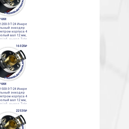
ИЧИИ
-200-3-T-24 Инкре
льный энкодер
метром корпуса 4
полый вал 12 мм,
п/об, выход Tote
, Autonics
16 020₽
ИЧИИ
-500-3-T-24 Инкре
льный энкодер
метром корпуса 4
полый вал 12 мм,
п/об, выход Tote
, Autonics
22 530₽