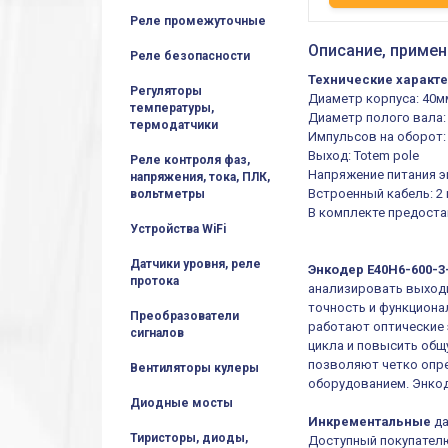
Реле промежуточные
Описание, примен
Реле безопасности
Технические характе
Регуляторы
Диаметр корпуса: 40м
температуры,
Диаметр полого вала:
термодатчики
Импульсов на оборот:
Выход: Totem pole
Реле контроля фаз,
Напряжение питания эн
напряжения, тока, ПЛК,
Встроенный кабель: 2
вольтметры
В комплекте предост
Устройства WiFi
Датчики уровня, реле
Энкодер E40H6-600-3-
протока
анализировать выход
точность и функциона
Преобразователи
работают оптические 
сигналов
цикла и повысить общ
позволяют четко опре
Вентиляторы кулеры
оборудованием. Энко
Диодные мосты
Инкрементальные
да
Тиристоры, диоды,
Доступный покупателю