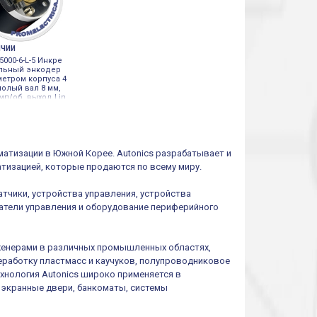
ИЧИИ
5000-6-L-5 Инкре
льный энкодер
метром корпуса 4
полый вал 8 мм,
мп/об, выход Lin
er, Autonics
атизации в Южной Корее. Autonics разрабатывает и
тизацией, которые продаются по всему миру.
тчики, устройства управления, устройства
атели управления и оборудование периферийного
нженерами в различных промышленных областях,
еработку пластмасс и каучуков, полупроводниковое
нология Autonics широко применяется в
 экранные двери, банкоматы, системы