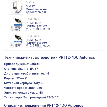
GL-12X
GL-12X
Металлический
держатель для
датчиков M12
R-CM-PG7-B
R-CM-PG7-B
Прямой разъем
M12, 4PIN, гнездо
"мама", PG7,
черного цвета
R-DM-PG7-B
R-DM-PG7-B
Прямой разъем
M12, 5PIN, гнездо
"мама", PG7,
черного цвета
R-DM-PG79-M
R-DM-PG79-M
Технические характеристики PRT12-4DO Autonics
Прямой разъем
M12, 5PIN, гнездо
Присоединение: кабель
мама, PG7/9,
корпус металл
Степень защиты IP: 67
S-DM-2M-B
Дистанция срабатывая, мм: 4
S-DM-2M-B Прямой
разъем M12, 5PIN,
Корпус: 12мм Ø
гнездо "мама",
кабель 2 метра,
Материал корпуса: латунь
пластмасс
Частота срабатывая: 350
Электрическая схема: NO
Тип выхода: 2-х проводный 12-24DC
Описание, применение PRT12-4DO Autonics