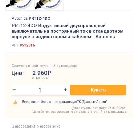
Autonics
PRT12-4DO
PRT12-4DO Индуктивный двухпроводный
выключатель на постоянный ток в стандартном
корпусе с индикатором и кабелем - Autonics
ART #
512316
Стоимость и наличие уточняйте у менеджера
2 960₽
Цена:
с НДС 22%
–
+
Купить
Ежедневная бесплатная доставка до ТК "Деловые Линии"
Цена актуальна на дату: 19.01.2026г.
Цена более трех месяцев не актуальна,
уточняйте у менеджеров
И:
00000020545
О:
00000010140