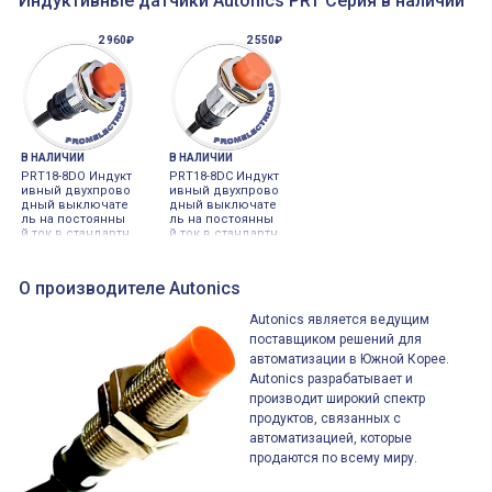
Индуктивные датчики Autonics PRT Серия в наличии
2 960₽
2 550₽
В НАЛИЧИИ
В НАЛИЧИИ
PRT18-8DO Индукт
PRT18-8DC Индукт
ивный двухпрово
ивный двухпрово
дный выключате
дный выключате
ль на постоянны
ль на постоянны
й ток в стандартн
й ток в стандартн
ом корпусе с инд
ом корпусе с инд
икатором и кабел
икатором и кабел
ем - Autonics
ем - Autonics
О производителе Autonics
Autonics является ведущим
поставщиком решений для
автоматизации в Южной Корее.
Autonics разрабатывает и
производит широкий спектр
продуктов, связанных с
автоматизацией, которые
продаются по всему миру.