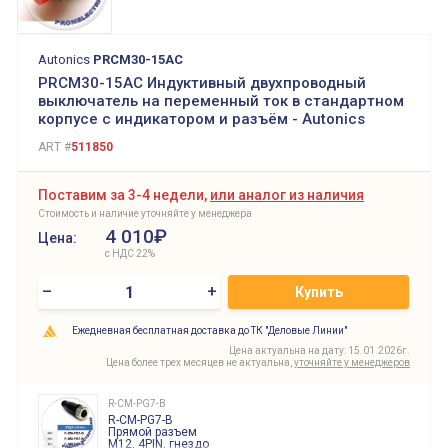
Autonics
PRCM30-15AC
PRCM30-15AC Индуктивный двухпроводный
выключатель на переменный ток в стандартном
корпусе с индикатором и разъём - Autonics
ART #
511850
Поставим за 3-4 недели,
или аналог из наличия
Стоимость и наличие уточняйте у менеджера
4 010₽
Цена:
с НДС 22%
–
+
Купить
Ежедневная бесплатная доставка до ТК "Деловые Линии"
Цена актуальна на дату: 15.01.2026г.
Цена более трех месяцев не актуальна,
уточняйте у менеджеров
R-CM-PG7-B
R-CM-PG7-B
Прямой разъем
M12, 4PIN, гнездо