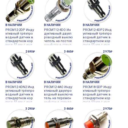
В НАЛИЧИИ
В НАЛИЧИИ
В НАЛИЧИИ
PRCM12-2DP Инду
PRCMT12-4DO Ин
PRCM12-4DP2 Инд
ктивный трёхпро
дуктивный двухп
уктивный трёхпро
водный датчик в
роводный выклю
водный датчик в
стандартном кор
чатель на постоя
стандартном кор
пусе 55 мм с инд
нный ток в станд
пусе 55 мм с инд
икатором и разъё
артном корпусе с
икатором и разъё
2 690₽
3 460₽
2 970₽
мом, 2 мм, M12x1
индикатором и ра
мом, 4 мм, M12x1
Autonics
зъём - Autonics
Autonics
В НАЛИЧИИ
В НАЛИЧИИ
В НАЛИЧИИ
PRCM12-4DN2 Инд
PRCM12-4AO Инду
PRCM18-5DP Инду
уктивный трёхпро
ктивный двухпро
ктивный трёхпро
водный датчик в
водный выключа
водный датчик в
стандартном кор
тель на перемен
стандартном кор
пусе 55 мм с инд
ный ток в станда
пусе 53 мм с инд
икатором и разъё
ртном корпусе с
икатором и разъё
3 290₽
3 460₽
2 970₽
мом, 4 мм, M12x1
индикатором и ра
мом, 5 мм, M18x1
Autonics
зъём - Autonics
Autonics