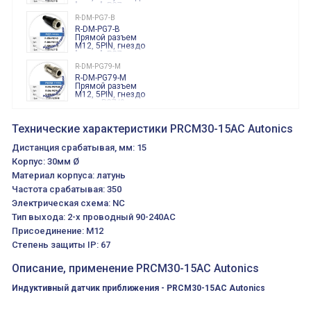
"мама", PG7,
черного цвета
R-DM-PG7-B
R-DM-PG7-B
Прямой разъем
M12, 5PIN, гнездо
"мама", PG7,
черного цвета
R-DM-PG79-M
R-DM-PG79-M
Прямой разъем
M12, 5PIN, гнездо
мама, PG7/9,
корпус металл
S-DM-2M-B
S-DM-2M-B Прямой
Технические характеристики PRCM30-15AC Autonics
разъем M12, 5PIN,
гнездо "мама",
Дистанция срабатывая, мм: 15
кабель 2 метра,
пластмасс
Корпус: 30мм Ø
Материал корпуса: латунь
Частота срабатывая: 350
Электрическая схема: NC
Тип выхода: 2-х проводный 90-240AC
Присоединение: M12
Степень защиты IP: 67
Описание, применение PRCM30-15AC Autonics
Индуктивный датчик приближения -
PRCM30-15AC Autonics