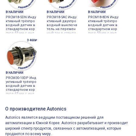
В НАЛИЧИИ
В НАЛИЧИИ
В НАЛИЧИИ
PRCM18-5DN Инду
PRCM18-5AC Инду
PRCM18-8DN Инду
ктивный трёхпро
ктивный двухпро
ктивный трёхпро
водный датчик в
водный выключа
водный датчик в
стандартном кор
тель на перемен
стандартном кор
пусе 53 мм с инд
ный ток в станда
пусе 53 мм с инд
икатором и разъё
ртном корпусе с
икатором и разъё
3 460₽
мом, 5 мм, M18x1
индикатором и ра
мом, 8 мм, M18x1
Autonics
зъём - Autonics
Autonics
В НАЛИЧИИ
PRCM30-10DP Инд
уктивный трёхпро
водный датчик в
стандартном кор
пусе 63 мм с инд
икатором и разъё
мом, 10 мм, M30x1
Autonics
О производителе Autonics
Autonics является ведущим поставщиком решений для
автоматизации в Южной Корее. Autonics разрабатывает и производит
широкий спектр продуктов, связанных с автоматизацией, которые
продаются по всему миру.