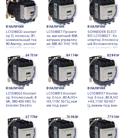
В НАЛИЧИИ
В НАЛИЧИИ
В НАЛИЧИИ
LC1D80CD контакт
LC1D80E7 Пускате
SCHNEIDER ELECT
ор D, полюсы 3Р,
ль магнитный 80А
RIC LC1D80U7 - Ко
номинальный ток
катушка управлен
нтактор:3-полюсн
80 Aмпер, контакт
ия 48В АС 1НО 1НЗ
ый Вспомогатель
ы НО+НЗ, мощно
LC1D
ные контакты: NC,
сть 42 Вольта DС,
NO 240ВAC
64 731₽
84 174₽
82 841₽
ограничение пер
енапряжений,заж
им под винт, (max
9) Schneider Elect
ric
В НАЛИЧИИ
В НАЛИЧИИ
В НАЛИЧИИ
LC1D80Q5 Контакт
LC1D80F5 Контакт
LC1D80FE7 Контак
ор 3-полюсный, 8
ор 3 пол.,80 A,НО+
тор 3 пол.,80 A,НО
0А, 380-400 VAC Sc
НЗ,110V 50 ГЦ,заж
+НЗ,115V 50/60 Г
hneider Electric
им под винт
Ц,зажим под вин
т
67 770₽
76 382₽
77 510₽