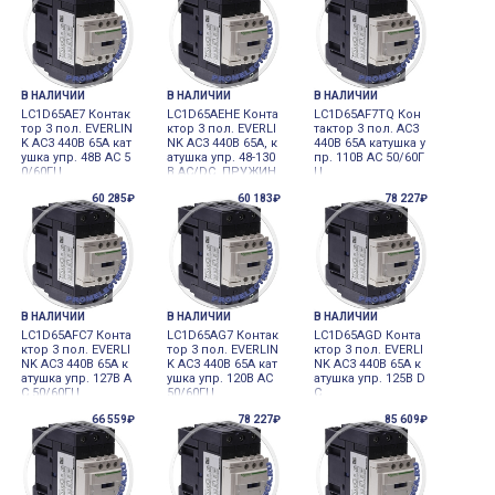
В НАЛИЧИИ
В НАЛИЧИИ
В НАЛИЧИИ
LC1D65AE7 Контак
LC1D65AEHE Конта
LC1D65AF7TQ Кон
тор 3 пол. EVERLIN
ктор 3 пол. EVERLI
тактор 3 пол. AC3
K AC3 440В 65A кат
NK AC3 440В 65A, к
440В 65A катушка у
ушка упр. 48В AC 5
атушка упр. 48-130
пр. 110В AC 50/60Г
0/60ГЦ
В AC/DC, ПРУЖИН
Ц
НЫЙ ЗАЖИМ
60 285₽
60 183₽
78 227₽
В НАЛИЧИИ
В НАЛИЧИИ
В НАЛИЧИИ
LC1D65AFC7 Конта
LC1D65AG7 Контак
LC1D65AGD Конта
ктор 3 пол. EVERLI
тор 3 пол. EVERLIN
ктор 3 пол. EVERLI
NK AC3 440В 65A к
K AC3 440В 65A кат
NK AC3 440В 65A к
атушка упр. 127В A
ушка упр. 120В AC
атушка упр. 125В D
C 50/60ГЦ
50/60ГЦ
C
66 559₽
78 227₽
85 609₽