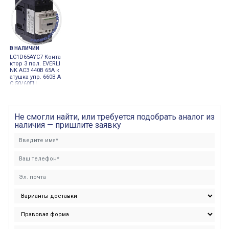
В НАЛИЧИИ
LC1D65AYC7 Конта
ктор 3 пол. EVERLI
NK AC3 440В 65A к
атушка упр. 660В A
C 50/60ГЦ
Не смогли найти, или требуется подобрать аналог из
наличия — пришлите заявку