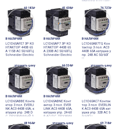
HNEIDER ELECTRIC
60 183₽
45 438₽
76 727₽
В НАЛИЧИИ
В НАЛИЧИИ
В НАЛИЧИИ
LC1D65AFE7 3P КО
LC1D65AP7 3P КО
LC1D65AB7TQ Кон
НТАКТОР 440В 65
НТАКТОР 440В 65
тактор 3 пол. AC3
A 115В AC 50/60ГЦ
A 230В AC 50/60ГЦ
440В 65A катушка у
Schneider Electric
Schneider Electric
пр. 24В AC 50/60Г
Ц
уточнить цену
66 334₽
уточнить цену
В НАЛИЧИИ
В НАЛИЧИИ
LC1D65ABBE Конта
LC1D65ABNE Конт
LC1D65AC7 Контак
ктор 3 пол. EVERLI
актор 3 пол. EVER
тор 3 пол. EVERLIN
NK AC3 440В 65A, к
LINK AC3 440В 65A,
K AC3 440В 65A кат
атушка упр. 24В D
катушка упр. 24-60
ушка упр. 32В AC 5
C, ПРУЖИННЫЙ З
В AC/DC, ПРУЖИН
0/60ГЦ
АЖИМ
НЫЙ ЗАЖИМ
48 964₽
уточнить цену
69 718₽