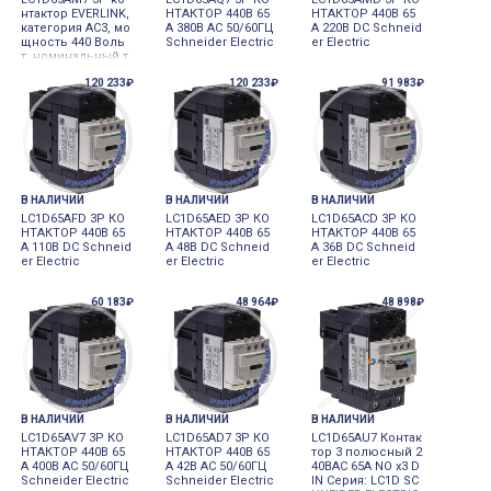
нтактор EVERLINK,
НТАКТОР 440В 65
НТАКТОР 440В 65
категория AC3, мо
A 380В AC 50/60ГЦ
A 220В DC Schneid
щность 440 Воль
Schneider Electric
er Electric
т, номинальный т
ок 65 Aмпер, кату
120 233₽
120 233₽
91 983₽
шка управления 2
20 Вольт AC 50/60
Герц, Schneider El
ectric
В НАЛИЧИИ
В НАЛИЧИИ
В НАЛИЧИИ
LC1D65AFD 3P КО
LC1D65AED 3P КО
LC1D65ACD 3P КО
НТАКТОР 440В 65
НТАКТОР 440В 65
НТАКТОР 440В 65
A 110В DC Schneid
A 48В DC Schneid
A 36В DC Schneid
er Electric
er Electric
er Electric
60 183₽
48 964₽
48 898₽
В НАЛИЧИИ
В НАЛИЧИИ
В НАЛИЧИИ
LC1D65AV7 3P КО
LC1D65AD7 3P КО
LC1D65AU7 Контак
НТАКТОР 440В 65
НТАКТОР 440В 65
тор 3 полюсный 2
A 400В AC 50/60ГЦ
A 42В AC 50/60ГЦ
40ВAC 65А NO x3 D
Schneider Electric
Schneider Electric
IN Серия: LC1D SC