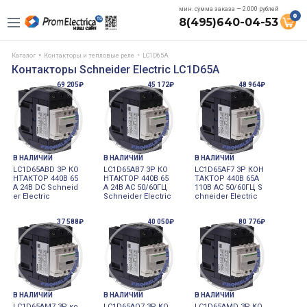
мин. сумма заказа — 2.000 рублей
0
8(495)640-04-53
Каталог
Контакторы и тепловые реле
LC1D65A
Контакторы Schneider Electric LC1D65A
69 205₽
45 172₽
48 964₽
В НАЛИЧИИ
В НАЛИЧИИ
В НАЛИЧИИ
LC1D65ABD 3P КО
LC1D65AB7 3P КО
LC1D65AF7 3P КОН
НТАКТОР 440В 65
НТАКТОР 440В 65
ТАКТОР 440В 65A
A 24В DC Schneid
A 24В AC 50/60ГЦ
110В AC 50/60ГЦ S
er Electric
Schneider Electric
chneider Electric
37 588₽
40 050₽
80 776₽
В НАЛИЧИИ
В НАЛИЧИИ
В НАЛИЧИИ
LC1D65AM7 3P ко
LC1D65AQ7 3P КО
LC1D65AMD 3P КО