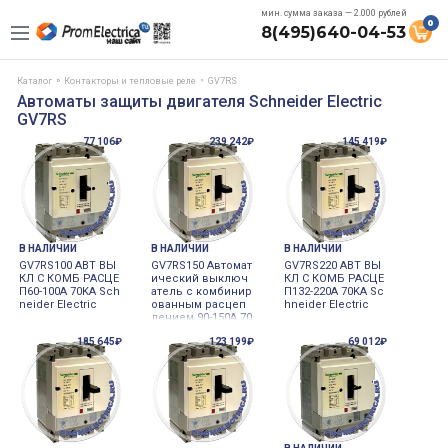
мин. сумма заказа — 2.000 рублей
0
8(495)640-04-53
Каталог
Контакторы и тепловые реле
GV7RS
Автоматы защиты двигателя Schneider Electric
GV7RS
77 106₽
239 242₽
145 419₽
В НАЛИЧИИ
В НАЛИЧИИ
В НАЛИЧИИ
GV7RS100 АВТ ВЫ
GV7RS150 Автомат
GV7RS220 АВТ ВЫ
КЛ С КОМБ РАСЦЕ
ический выключ
КЛ С КОМБ РАСЦЕ
П60-100A 70KA Sch
атель с комбинир
П132-220A 70KA Sc
neider Electric
ованным расцеп
hneider Electric
лением 90-150A 70
KA Schneider Elec
185 645₽
123 199₽
69 012₽
tric