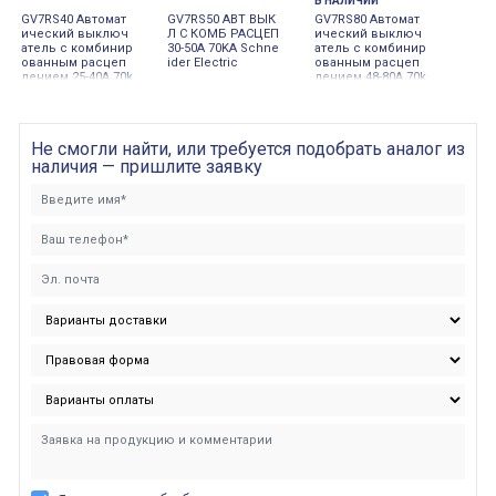
В НАЛИЧИИ
GV7RS40 Автомат
GV7RS50 АВТ ВЫК
GV7RS80 Автомат
ический выключ
Л С КОМБ РАСЦЕП
ический выключ
атель с комбинир
30-50A 70KA Schne
атель с комбинир
ованным расцеп
ider Electric
ованным расцеп
лением 25-40А 70k
лением 48-80А 70k
a Schneider Electri
a Schneider Electri
c
c
Не смогли найти, или требуется подобрать аналог из
наличия — пришлите заявку