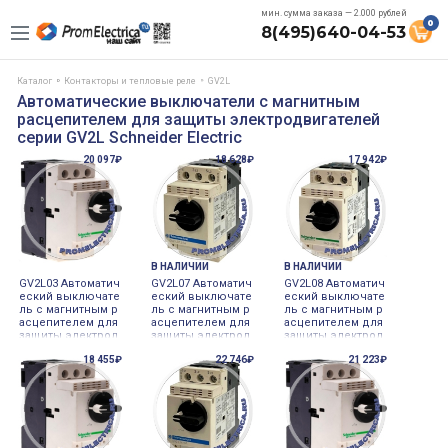
мин. сумма заказа — 2.000 рублей
0
8(495)640-04-53
Каталог
Контакторы и тепловые реле
GV2L
Автоматические выключатели с магнитным
расцепителем для защиты электродвигателей
серии GV2L Schneider Electric
20 097₽
18 628₽
17 942₽
В НАЛИЧИИ
В НАЛИЧИИ
GV2L03 Автоматич
GV2L07 Автоматич
GV2L08 Автоматич
еский выключате
еский выключате
еский выключате
ль с магнитным р
ль с магнитным р
ль с магнитным р
асцепителем для
асцепителем для
асцепителем для
защиты электрод
защиты электрод
защиты электрод
вигателей мощно
вигателей мощно
вигателей мощно
18 455₽
22 746₽
21 223₽
стью до 0,09 кВат
стью до 15 кВатт,
стью до 75 кВатт,
т, 0,4 Ампер, Schn
25 Ампер, Schnei
4 Ампер, Schneid
eider Electric
der Electric
er Electric