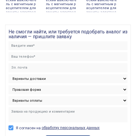
еский выключате
еский выключате
еский выключате
ль с магнитным р
ль с магнитным р
ль с магнитным р
асцепителем для
асцепителем для
асцепителем для
защиты электрод
защиты электрод
защиты электрод
вигателей мощно
вигателей мощно
вигателей мощно
стью до 0,37 кВат
стью до 0,75 кВат
стью до 11 кВатт,
т, 0,63 Ампер, Sch
т, 1 Ампер, Schnei
16 Ампер, Schnei
neider Electric
der Electric
der Electric
Не смогли найти, или требуется подобрать аналог из
наличия — пришлите заявку
обработку персональных данных
Я согласен на