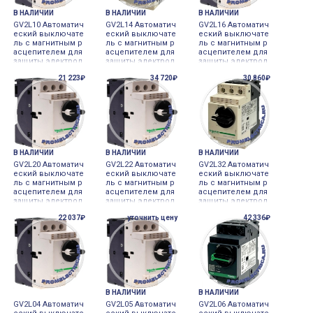
В НАЛИЧИИ
В НАЛИЧИИ
В НАЛИЧИИ
GV2L10 Автоматич
GV2L14 Автоматич
GV2L16 Автоматич
еский выключате
еский выключате
еский выключате
ль с магнитным р
ль с магнитным р
ль с магнитным р
асцепителем для
асцепителем для
асцепителем для
защиты электрод
защиты электрод
защиты электрод
вигателей мощно
вигателей мощно
вигателей мощно
21 223₽
34 720₽
30 860₽
стью до 4 кВатт, 6
стью до 55 кВатт,
стью до 75 кВатт,
Ампер, Schneider
10 Ампер, Schnei
14 Ампер, Schnei
Electric
der Electric
der Electric
В НАЛИЧИИ
В НАЛИЧИИ
В НАЛИЧИИ
GV2L20 Автоматич
GV2L22 Автоматич
GV2L32 Автоматич
еский выключате
еский выключате
еский выключате
ль с магнитным р
ль с магнитным р
ль с магнитным р
асцепителем для
асцепителем для
асцепителем для
защиты электрод
защиты электрод
защиты электрод
вигателей мощно
вигателей мощно
вигателей мощно
22 037₽
уточнить цену
42 336₽
стью до 75 кВатт,
стью до 75 кВатт,
стью до 75 кВатт,
18 Ампер, Schnei
25 Ампер, Schnei
32 Ампер, Schnei
der Electric
der Electric
der Electric
В НАЛИЧИИ
В НАЛИЧИИ
GV2L04 Автоматич
GV2L05 Автоматич
GV2L06 Автоматич