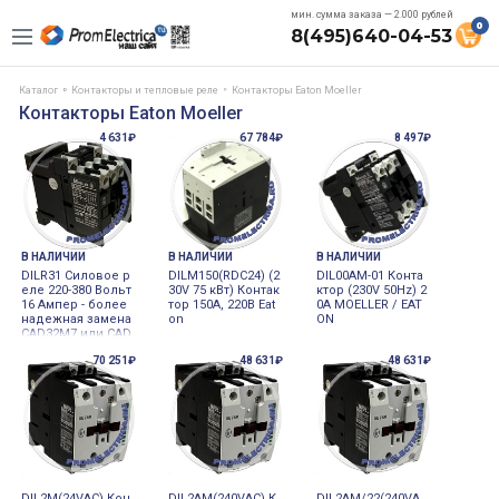
мин. сумма заказа — 2.000 рублей
0
8(495)640-04-53
Каталог
Контакторы и тепловые реле
Контакторы Eaton Moeller
Контакторы Eaton Moeller
4 631₽
67 784₽
8 497₽
В НАЛИЧИИ
В НАЛИЧИИ
В НАЛИЧИИ
DILR31 Силовое р
DILM150(RDC24) (2
DIL00AM-01 Конта
еле 220-380 Вольт
30V 75 кВт) Контак
ктор (230V 50Hz) 2
16 Ампер - более
тор 150А, 220В Eat
0А MOELLER / EAT
надежная замена
on
ON
CAD32M7 или CAD
32B7
70 251₽
48 631₽
48 631₽
DIL2M(24VAC) Кон
DIL2AM(240VAC) К
DIL2AM/22(240VA