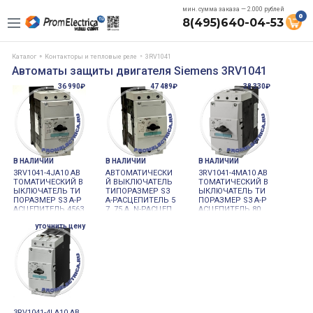
мин. сумма заказа — 2.000 рублей
0
8(495)640-04-53
Каталог
Контакторы и тепловые реле
3RV1041
Автоматы защиты двигателя Siemens 3RV1041
36 990₽
47 489₽
38 330₽
В НАЛИЧИИ
В НАЛИЧИИ
В НАЛИЧИИ
3RV1041-4JA10 АВ
АВТОМАТИЧЕСКИ
3RV1041-4MA10 АВ
ТОМАТИЧЕСКИЙ В
Й ВЫКЛЮЧАТЕЛЬ
ТОМАТИЧЕСКИЙ В
ЫКЛЮЧАТЕЛЬ ТИ
ТИПОРАЗМЕР S3
ЫКЛЮЧАТЕЛЬ ТИ
ПОРАЗМЕР S3 A-Р
A-РАСЦЕПИТЕЛЬ 5
ПОРАЗМЕР S3 A-Р
АСЦЕПИТЕЛЬ 4563
7..75 A. N-РАСЦЕП
АСЦЕПИТЕЛЬ 80. .
A, N-РАСЦЕПИТЕЛ
ИТЕЛЬ 900 A ДЛЯ
100 A, N-РАСЦЕПИ
уточнить цену
Ь 756 A ДЛЯ ЗАЩ
ЗАЩИТЫ ДВИГАТ
ТЕЛЬ 1140A ДЛЯ З
ИТЫ ЭЛЕКТРОДВ
ЕЛЕЙ. КЛАСС 10 В
АЩИТЫ ЭЛЕКТРО
ИГАТЕЛЯ, КЛАСС 1
ИНТОВЫЕ ЗАЖИМ
ДВИГАТЕЛЯ, КЛАС
0 ВИНТОВЫЕ КЛЕ
Ы
С 10 ВИНТОВЫЕ К
ММЫ
ЛЕММЫ
3RV1041-4LA10 АВ