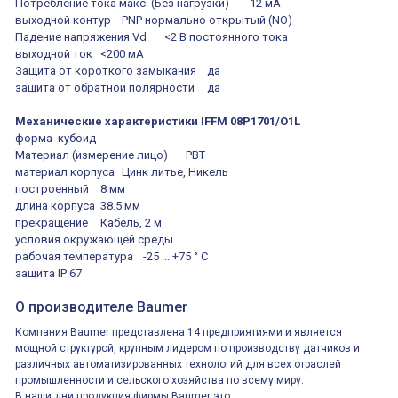
Потребление тока макс. (Без нагрузки)
12 мА
выходной контур
PNP нормально открытый (NO)
Падение напряжения Vd
<2 В постоянного тока
выходной ток
<200 мА
Защита от короткого замыкания
да
защита от обратной полярности
да
Механические характеристики IFFM 08P1701/O1L
форма
кубоид
Материал (измерение лицо)
PBT
материал корпуса
Цинк литье, Никель
построенный
8 мм
длина корпуса
38.5 мм
прекращение
Кабель, 2 м
условия окружающей среды
рабочая температура
-25 ... +75 ° C
защита
IP 67
О производителе Baumer
Компания Baumer представлена 14 предприятиями и является
мощной структурой, крупным лидером по производству датчиков и
различных автоматизированных технологий для всех отраслей
промышленности и сельского хозяйства по всему миру.
В наши дни продукция фирмы Baumer это: