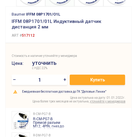
Baumer
IFFM 08P1701/O1L
IFFM 08P1701/01L Индуктивный датчик
дистанция 2 мм
ART #
517112
Стоимость и наличие уточняйте у менеджера
уточнить
Цена:
с НДС 22%
–
+
Купить
Ежедневная бесплатная доставка до ТК "Деловые Линии"
Цена актуальна на дату: 01.01.2022г.
Цена более трех месяцев не актуальна,
уточняйте у менеджеров
R-CM-PG7-B
R-CM-PG7-B
Прямой разъем
M12, 4PIN, гнездо
"мама", PG7,
черного цвета
R-DM-PG7-B