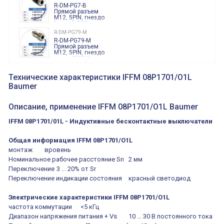
R-DM-PG7-B
Прямой разъем
M12, 5PIN, гнездо
"мама", PG7,
черного цвета
R-DM-PG79-M
R-DM-PG79-M
Прямой разъем
M12, 5PIN, гнездо
мама, PG7/9,
корпус металл
S-DM-2M-B
S-DM-2M-B Прямой
Технические характеристики IFFM 08P1701/O1L
разъем M12, 5PIN,
Baumer
гнездо "мама",
кабель 2 метра,
пластмасс
Описание, применение IFFM 08P1701/O1L Baumer
IFFM 08P1701/01L - Индуктивные бесконтактные выключатели
Общая информация IFFM 08P1701/O1L
монтаж
вровень
Номинальное рабочее расстояние Sn
2 мм
Переключение
3 ... 20% от Sr
Переключение индикации состояния
красный светодиод
Электрические характеристики IFFM 08P1701/O1L
частота коммутации
<5 кГц
Диапазон напряжения питания + Vs
10 ... 30 В постоянного тока