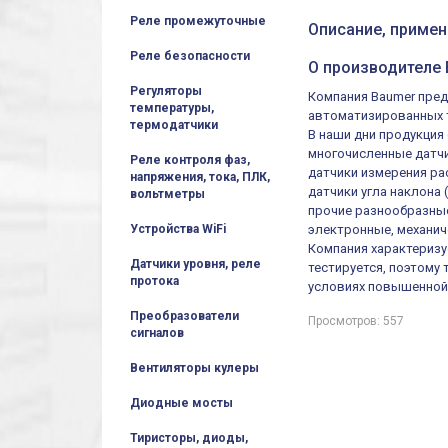
Реле промежуточные
Описание, приме
Реле безопасности
О производителе
Регуляторы
Компания Baumer пред
температуры,
автоматизированных т
термодатчики
В наши дни продукция
многочисленные датчи
Реле контроля фаз,
датчики измерения ра
напряжения, тока, ПЛК,
датчики угла наклона
вольтметры
прочие разнообразные
Устройства WiFi
электронные, механич
Компания характеризу
Датчики уровня, реле
тестируется, поэтому
протока
условиях повышенной
Преобразователи
Просмотров: 557
сигналов
Вентиляторы кулеры
Диодные мосты
Тиристоры, диоды,