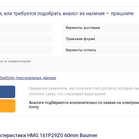
и, или требуется подобрать аналог из наличия — пришлите
бработку персональных данных
Прикрепив реквизиты, вы получите счет-договор, который с
ы
оплатить сразу, что сэкономит ваше время.
Аналоги подбираются исключительно по заявке на электрон
ь
почту.
актеристики HMG 161P29Z0 60mm Baumer