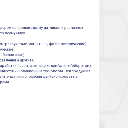
0.1cек.-10 дней, 10
функций/режимов
идером по производству датчиков и различных
по всему миру.
льтразвуковые, магнитные, фотоэлектрические);
ческие);
и абсолютные);
авления и другие);
наработки часов, счетчики ходов/длины/оборотов).
еняются инновационные технологии. Вся продукция
тивные датчики способны функционировать в
рами.