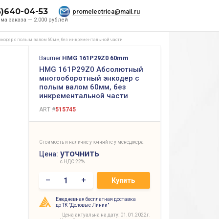
5)640-04-53
promelectrica@mail.ru
ма заказа — 2.000 рублей
одер с полым валом 60мм, без инкрементальной части
Baumer
HMG 161P29Z0 60mm
HMG 161P29Z0 Абсолютный
многооборотный энкодер с
полым валом 60мм, без
инкрементальной части
ART #
515745
Стоимость и наличие уточняйте у менеджера
уточнить
Цена:
с НДС 22%
–
+
Купить
Ежедневная бесплатная доставка
до ТК "Деловые Линии"
Цена актуальна на дату: 01.01.2022г.