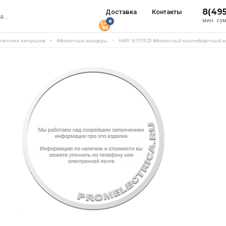
8(49
Доставка
Контакты
мин. сум
0
 счетчики импульсов
Абсолютные энкодеры
HMG 161P29Z0 Абсолютный многооборотный энк