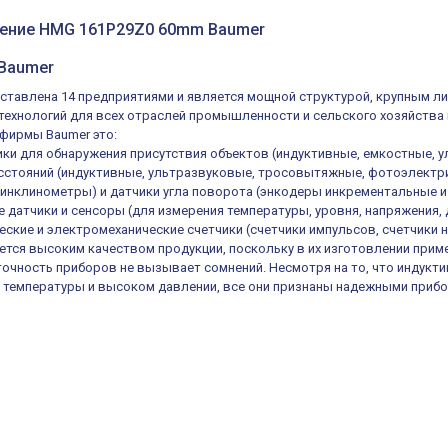
нение HMG 161P29Z0 60mm Baumer
 Baumer
ставлена 14 предприятиями и является мощной структурой, крупным л
ехнологий для всех отраслей промышленности и сельского хозяйства 
 фирмы Baumer это:
ки для обнаружения присутствия объектов (индуктивные, емкостные, у
сстояний (индуктивные, ультразвуковые, тросовытяжные, фотоэлектри
 (инклинометры) и датчики угла поворота (энкодеры инкрементальные 
 датчики и сенсоры (для измерения температуры, уровня, напряжения, д
еские и электромеханические счетчики (счетчики импульсов, счетчики 
ется высоким качеством продукции, поскольку в их изготовлении прим
 точность приборов не вызывает сомнений. Несмотря на то, что индук
 температуры и высоком давлении, все они признаны надежными прибо