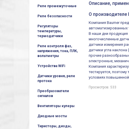
Описание, примен
Реле промежуточные
О производителе
Реле безопасности
Компания Baumer пред
Регуляторы
автоматизированных т
температуры,
В наши дни продукция
термодатчики
многочисленные датчи
датчики измерения ра
Реле контроля фаз,
датчики угла наклона
напряжения, тока, ПЛК,
прочие разнообразные
вольтметры
электронные, механич
Устройства WiFi
Компания характеризу
тестируется, поэтому
Датчики уровня, реле
условиях повышенной
протока
Просмотров: 533
Преобразователи
сигналов
Вентиляторы кулеры
Диодные мосты
Тиристоры, диоды,