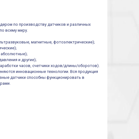
функций/режимов
идером по производству датчиков и различных
по всему миру.
льтразвуковые, магнитные, фотоэлектрические);
ческие);
и абсолютные);
авления и другие);
наработки часов, счетчики ходов/длины/оборотов).
еняются инновационные технологии. Вся продукция
тивные датчики способны функционировать в
рами.