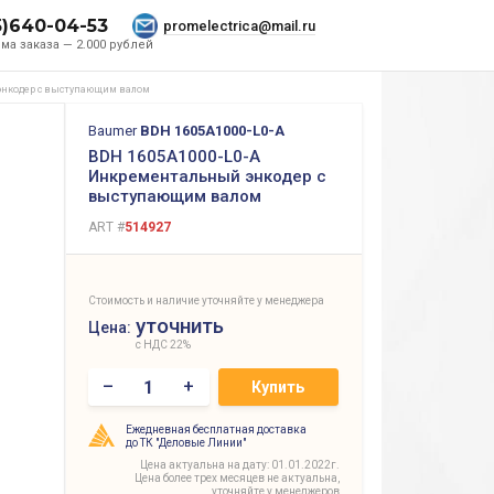
5)640-04-53
promelectrica@mail.ru
ма заказа — 2.000 рублей
энкодер с выступающим валом
Baumer
BDH 1605A1000-L0-A
BDH 1605A1000-L0-A
Инкрементальный энкодер с
выступающим валом
ART #
514927
Стоимость и наличие уточняйте у менеджера
уточнить
Цена:
с НДС 22%
–
+
Купить
Ежедневная бесплатная доставка
до ТК "Деловые Линии"
Цена актуальна на дату: 01.01.2022г.
Цена более трех месяцев не актуальна,
уточняйте у менеджеров