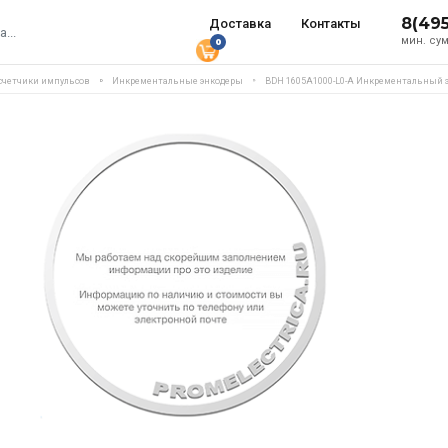
8(49
Доставка
Контакты
мин. сум
0
 счетчики импульсов
Инкрементальные энкодеры
BDH 1605A1000-L0-A Инкрементальный 