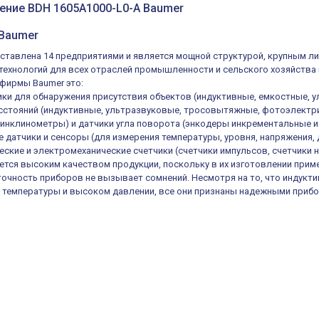
ение BDH 1605A1000-L0-A Baumer
 Baumer
ставлена 14 предприятиями и является мощной структурой, крупным л
ехнологий для всех отраслей промышленности и сельского хозяйства 
 фирмы Baumer это:
ки для обнаружения присутствия объектов (индуктивные, емкостные, у
сстояний (индуктивные, ультразвуковые, тросовытяжные, фотоэлектри
 (инклинометры) и датчики угла поворота (энкодеры инкрементальные 
 датчики и сенсоры (для измерения температуры, уровня, напряжения, д
еские и электромеханические счетчики (счетчики импульсов, счетчики 
ется высоким качеством продукции, поскольку в их изготовлении прим
 точность приборов не вызывает сомнений. Несмотря на то, что индук
 температуры и высоком давлении, все они признаны надежными прибо