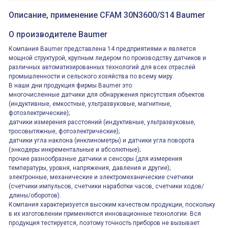
контактная группа
XVR13M05L
2х(1НО+1НЗ)
XVR13M05L
Описание, применение CFAM 30N3600/S14 Baumer
15Ампер 250В
Маячок
вращающийся
оранжевый
О производителе Baumer
230VAC 130мм
ВКН8108
Компания Baumer представлена 14 предприятиями и является
ВКН8108
Концевой
мощной структурой, крупным лидером по производству датчиков и
выключатель /
различных автоматизированных технологий для всех отраслей
выключатель
путевой,
промышленности и сельского хозяйства по всему миру.
800202300000С | 80 02 0 230 0000 С
алюминиевый
800202300000С
В наши дни продукция фирмы Baumer это:
регулируемый
многофункциональные
ролик
многочисленные датчики для обнаружения присутствия объектов
реле времени
0.1cек.-10 дней, 10
(индуктивные, емкостные, ультразвуковые, магнитные,
функций/режимов
фотоэлектрические);
датчики измерения расстояний (индуктивные, ультразвуковые,
тросовытяжные, фотоэлектрические);
датчики угла наклона (инклинометры) и датчики угла поворота
(энкодеры инкрементальные и абсолютные);
прочие разнообразные датчики и сенсоры (для измерения
температуры, уровня, напряжения, давления и другие);
электронные, механические и электромеханические счетчики
(счетчики импульсов, счетчики наработки часов, счетчики ходов/
длины/оборотов).
Компания характеризуется высоким качеством продукции, поскольку
в их изготовлении применяются инновационные технологии. Вся
продукция тестируется, поэтому точность приборов не вызывает