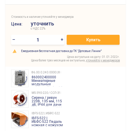
Стоимость и наличие уточняйте у менеджера
уточнить
Цена:
с НДС 22%
–
+
Купить
Ежедневная бесплатная доставка до ТК "Деловые Линии"
Цена актуальна на дату: 01.01.2022г.
Цена более трех месяцев не актуальна,
уточняйте у менеджеров
86.00.0.240.0000 | 860002400000
860002400000
Миниатюрные
модульные
таймеры Finder, 12-
240 Вольт AC/DC
MS-390-220 / ССП-390 220В
Finder
Сирена / ревун
86.00.0.240.0000
220В, 135 мм, 115
дБ, IP44 для дачи
производства 220
Вольт звук ситены
IBFS-522 | ИБФС-522
"пожарная
IBFS-522 |
тревога"
ИБФС-522 Педаль
ножная с кожухом
двойная,