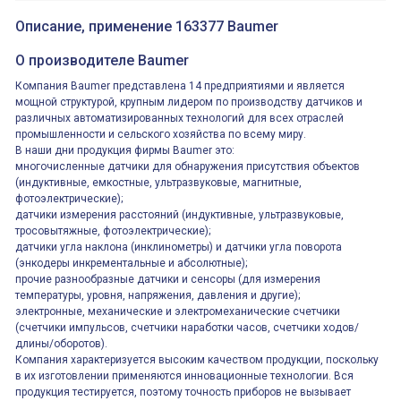
контактная группа
XVR13M05L
2х(1НО+1НЗ)
XVR13M05L
Описание, применение 163377 Baumer
15Ампер 250В
Маячок
вращающийся
оранжевый
О производителе Baumer
230VAC 130мм
ВКН8108
Компания Baumer представлена 14 предприятиями и является
ВКН8108
Концевой
мощной структурой, крупным лидером по производству датчиков и
выключатель /
различных автоматизированных технологий для всех отраслей
выключатель
путевой,
промышленности и сельского хозяйства по всему миру.
800202300000С | 80 02 0 230 0000 С
алюминиевый
800202300000С
В наши дни продукция фирмы Baumer это:
регулируемый
многофункциональные
ролик
многочисленные датчики для обнаружения присутствия объектов
реле времени
0.1cек.-10 дней, 10
(индуктивные, емкостные, ультразвуковые, магнитные,
функций/режимов
фотоэлектрические);
датчики измерения расстояний (индуктивные, ультразвуковые,
тросовытяжные, фотоэлектрические);
датчики угла наклона (инклинометры) и датчики угла поворота
(энкодеры инкрементальные и абсолютные);
прочие разнообразные датчики и сенсоры (для измерения
температуры, уровня, напряжения, давления и другие);
электронные, механические и электромеханические счетчики
(счетчики импульсов, счетчики наработки часов, счетчики ходов/
длины/оборотов).
Компания характеризуется высоким качеством продукции, поскольку
в их изготовлении применяются инновационные технологии. Вся
продукция тестируется, поэтому точность приборов не вызывает