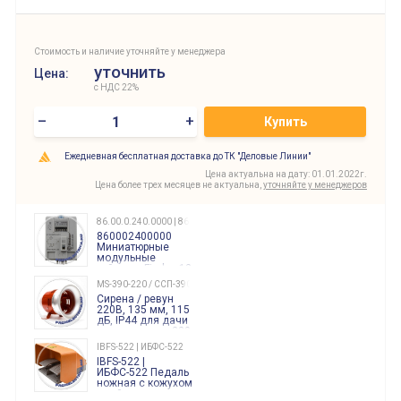
Стоимость и наличие уточняйте у менеджера
уточнить
Цена:
с НДС 22%
–
+
Купить
Ежедневная бесплатная доставка до ТК "Деловые Линии"
Цена актуальна на дату: 01.01.2022г.
Цена более трех месяцев не актуальна,
уточняйте у менеджеров
86.00.0.240.0000 | 860002400000
860002400000
Миниатюрные
модульные
таймеры Finder, 12-
240 Вольт AC/DC
MS-390-220 / ССП-390 220В
Finder
Сирена / ревун
86.00.0.240.0000
220В, 135 мм, 115
дБ, IP44 для дачи
производства 220
Вольт звук ситены
IBFS-522 | ИБФС-522
"пожарная
IBFS-522 |
тревога"
ИБФС-522 Педаль
ножная с кожухом
двойная,