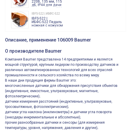
220В, 135 мм, 115
дБ, IP44 для дачи
производства 220
Вольт звук ситены
IBFS-522 | ИБФС-522
"пожарная
IBFS-522 |
тревога"
ИБФС-522 Педаль
ножная с кожухом
двойная,
контактная группа
XVR13M05L
2х(1НО+1НЗ)
XVR13M05L
Описание, применение 106009 Baumer
15Ампер 250В
Маячок
вращающийся
оранжевый
О производителе Baumer
230VAC 130мм
ВКН8108
Компания Baumer представлена 14 предприятиями и является
ВКН8108
Концевой
мощной структурой, крупным лидером по производству датчиков и
выключатель /
различных автоматизированных технологий для всех отраслей
выключатель
путевой,
промышленности и сельского хозяйства по всему миру.
800202300000С | 80 02 0 230 0000 С
алюминиевый
800202300000С
В наши дни продукция фирмы Baumer это:
регулируемый
многофункциональные
ролик
многочисленные датчики для обнаружения присутствия объектов
реле времени
0.1cек.-10 дней, 10
(индуктивные, емкостные, ультразвуковые, магнитные,
функций/режимов
фотоэлектрические);
датчики измерения расстояний (индуктивные, ультразвуковые,
тросовытяжные, фотоэлектрические);
датчики угла наклона (инклинометры) и датчики угла поворота
(энкодеры инкрементальные и абсолютные);
прочие разнообразные датчики и сенсоры (для измерения
температуры, уровня, напряжения, давления и другие);