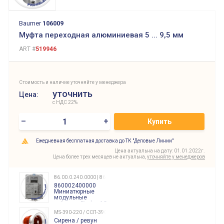
Baumer
106009
Муфта переходная алюминиевая 5 ... 9,5 мм
ART #
519946
Стоимость и наличие уточняйте у менеджера
уточнить
Цена:
с НДС 22%
–
+
Купить
Ежедневная бесплатная доставка до ТК "Деловые Линии"
Цена актуальна на дату: 01.01.2022г.
Цена более трех месяцев не актуальна,
уточняйте у менеджеров
86.00.0.240.0000 | 860002400000
860002400000
Миниатюрные
модульные
таймеры Finder, 12-
240 Вольт AC/DC
MS-390-220 / ССП-390 220В
Finder
Сирена / ревун
86.00.0.240.0000