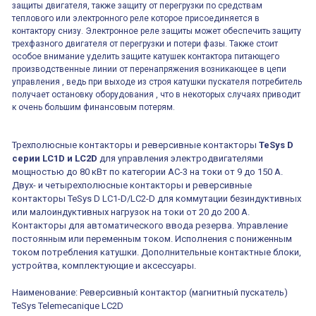
защиты двигателя, также защиту от перегрузки по средствам
теплового или электронного реле которое присоединяется в
контактору снизу. Электронное реле защиты может обеспечить защиту
трехфазного двигателя от перегрузки и потери фазы. Также стоит
особое внимание уделить защите катушек контактора питающего
производственные линии от перенапряжения возникающее в цепи
управления , ведь при выходе из строя катушки пускателя потребитель
получает остановку оборудования , что в некоторых случаях приводит
к очень большим финансовым потерям.
Трехполюсные контакторы и реверсивные контакторы
TeSys D
серии LC1D и LC2D
для управления электродвигателями
мощностью до 80 кВт по категории AC-3 на токи от 9 до 150 А.
Двух- и четырехполюсные контакторы и реверсивные
контакторы TeSys D LC1-D/LC2-D для коммутации безиндуктивных
или малоиндуктивных нагрузок на токи от 20 до 200 А.
Контакторы для автоматического ввода резерва. Управление
постоянным или переменным током. Исполнения с пониженным
током потребления катушки. Дополнительные контактные блоки,
устройтва, комплектующие и аксессуары.
Наименование: Реверсивный контактор (магнитный пускатель)
TeSys Telemecanique LC2D