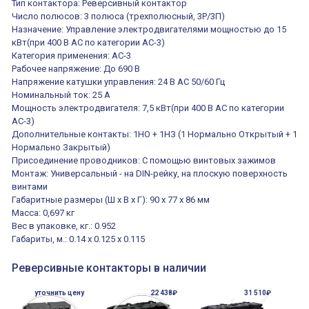
Тип контактора: Реверсивный контактор
Число полюсов: 3 полюса (трехполюсный, 3P/3П)
Назначение: Управление электродвигателями мощностью до 15
кВт(при 400 В AC по категории AC-3)
Категория применения: AC-3
Рабочее напряжение: До 690 В
Напряжение катушки управления: 24 В AC 50/60 Гц
Номинальный ток: 25 А
Мощность электродвигателя: 7,5 кВт(при 400 В AC по категории
AC-3)
Дополнительные контакты: 1НО + 1НЗ (1 Нормально Открытый + 1
Нормально Закрытый)
Присоединение проводников: С помощью винтовых зажимов
Монтаж: Универсальный - на DIN-рейку, на плоскую поверхность
винтами
Габаритные размеры (Ш x В x Г): 90 x 77 x 86 мм
Масса: 0,697 кг
Вес в упаковке, кг.: 0.952
Габариты, м.: 0.14 x 0.125 x 0.115
Реверсивные контакторы в наличии
уточнить цену
22 438₽
31 510₽