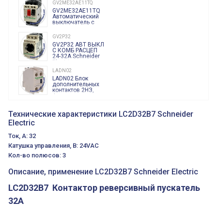
GV2ME32AE11TQ
GV2ME32AE11TQ
Автоматический
выключатель с
допконтактами
НО+НЗ, 24-32
GV2P32
Ампер, 15 кВатт,
GV2P32 АВТ ВЫКЛ
Schneider Electric
С КОМБ РАСЦЕП
24-32А Schneider
Electric
LADN02
LADN02 Блок
дополнительных
контактов 2НЗ,
фронт монтаж,
винт, Schneider
LADN11
Electric
LADN11
Технические характеристики LC2D32B7 Schneider
дополнительный
Electric
контактный блок
НО+НЗ,
Ток, А: 32
фронтальный
LADN13
монтаж,
Катушка управления, В: 24VAC
LADN13 ДОП КОНТ
крепление с
БЛОК 1НО+3НЗ
помощью
Кол-во полюсов: 3
ФРМОНТВИНТ
винтовых
Schneider Electric
зажимов,
Описание, применение LC2D32B7 Schneider Electric
Schneider Electric
LADN22 аналог LA1DN22
LADN22
LC2D32B7 Контактор реверсивный пускатель
Дополнительный
контактный блок
2НО+2НЗ,
32A
фронтальный
LXD1B7
монтаж,
LXD1B7 Катушка
крепление с