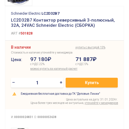
Schneider Electric
LC2D32B7
LC2D32B7 Контактор реверсивный 3-полюсный,
32А, 24VAC Schneider Electric (СБОРКА)
ART #
501828
В наличии
купить с выгодой 15%
Стоимость и наличие уточняйте у менеджера
97 180₽
71 887
₽
Цена:
с НДС 22%
с НДС 5%
можно купить за наличный расчет
–
+
Купить
Ежедневная бесплатная доставка до ТК "Деловые Линии"
Цена актуальна на дату: 31.01.2024г.
Цена более трех месяцев не актуальна,
уточняйте у менеджеров
И:
00000024831
О:
00000053638