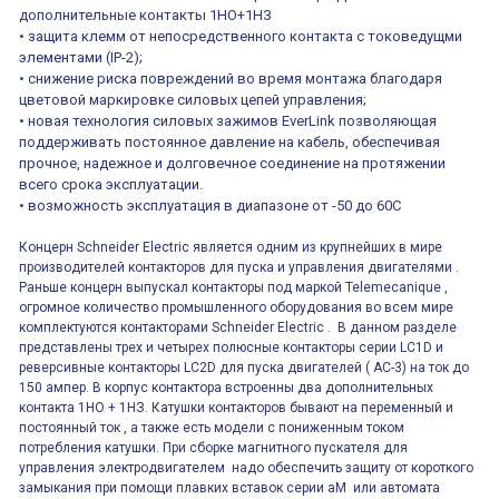
дополнительные контакты 1НО+1НЗ
• защита клемм от непосредственного контакта с токоведущми
элементами (IP-2);
• снижение риска повреждений во время монтажа благодаря
цветовой маркировке силовых цепей управления;
• новая технология силовых зажимов EverLink позволяющая
поддерживать постоянное давление на кабель, обеспечивая
прочное, надежное и долговечное соединение на протяжении
всего срока эксплуатации.
• возможность эксплуатация в диапазоне от -50 до 60С
Концерн Schneider Electric является одним из крупнейших в мире
производителей контакторов для пуска и управления двигателями .
Раньше концерн выпускал контакторы под маркой Telemecanique ,
огромное количество промышленного оборудования во всем мире
комплектуются контакторами Schneider Electric . В данном разделе
представлены трех и четырех полюсные контакторы серии LC1D и
реверсивные контакторы LC2D для пуска двигателей ( AC-3) на ток до
150 ампер. В корпус контактора встроенны два дополнительных
контакта 1НО + 1НЗ. Катушки контакторов бывают на переменный и
постоянный ток , а также есть модели с пониженным током
потребления катушки. При сборке магнитного пускателя для
управления электродвигателем надо обеспечить защиту от короткого
замыкания при помощи плавких вставок серии aM или автомата