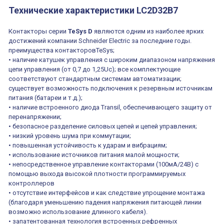
контактора LC1
помощью
Технические характеристики
LC2D32B7
D09…D38, LC1
винтовых
DT20…DT40 24V
зажимов, 10А,
50/60HZ
690В, Schneider
Electric
Контакторы серии
TeSys D
являются одним из наиболее ярких
достижений компании Schneider Electric за последние годы.
преимущества контакторовTeSys;
• наличие катушек управления с широким диапазоном напряжения
цепи управления (от 0,7 до 1,25Uc); все комплектующие
соответствуют стандартным системам автоматизации;
существует возможность подключения к резервным источникам
питания (батареи и т.д.);
• наличие встроенного диода Transil, обеспечивающего защиту от
перенапряжении;
• безопасное разделение силовых цепей и цепей управления;
• низкий уровень шума при коммутации;
• повышенная устойчивость к ударам и вибрациям;
• использование источников питания малой мощности;
• непосредственное управление контакторами (100мА/24В) с
помощью выхода высокой плотности программируемых
контроллеров
• отсутствие интерфейсов и как следствие упрощение монтажа
(благодаря уменьшению падения напряжения питающей линии
возможно использование длинного кабеля).
• запатентованная технология встроенных рефренных