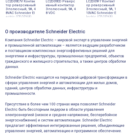
LC2D09E7V Контак
LC2D09ED Реверс
LC2D09F7 Контакт
тор реверсивный
ивный контактор
ор реверсивный
3-полюсный, 9А, 4
3-полюсный, 9А, 4
3-полюсный, 9А, 1
8VAC Schneider El
8 VDC
10VAC Schneider E
ectric (СБОРКА)
lectric (СБОРКА)
О производителе Schneider Electric
Компания Schneider Electric – мировой эксперт в управлении энергией
и промышленной автоматизации – является ведущим разработчиком
и поставщиком комплексных энергоэффективных решений для
энергетики и инфраструктуры, промышленных предприятий, объектов
гражданского и жилищного строительства, а также центров обработки
данных.
Schneider Electric находится на передовой цифровой трансформации в
сферах управления энергией и автоматизации для жилых домов,
зданий, центров обработки данных, инфраструктуры и
промышленности.
Присутствие в более чем 100 странах мира позволяет Schneider
Electric быть бесспорным лидером в области управления
электроэнергией (низкое и среднее напряжение, бесперебойное
энергоснабжение) и систем автоматизации. Schneider Electric
предлагает эффективные интегрированные решения, объединяющие
управление энергией, автоматизацию и программное обеспечение.