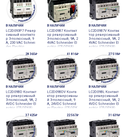
В НАЛИЧИИ
В НАЛИЧИИ
В НАЛИЧИИ
LC2D093P7 Ревер
LC2D09B7 Контакт
LC2D09B7V Контак
сивный контакто
ор реверсивный
тор реверсивный
р 3-полюсный, 9
3-полюсный, 9А, 2
3-полюсный, 9А, 2
А, 230 VAC Schnei
4VAC Schneider El
4VAC Schneider El
der Electric
ectric (СБОРКА)
ectric (СБОРКА)
28 365₽
41 816₽
27 518₽
В НАЛИЧИИ
В НАЛИЧИИ
В НАЛИЧИИ
LC2D09BD Контакт
LC2D09BDV Конта
LC2D09BL Контакт
ор реверсивный
ктор реверсивны
ор реверсивный
3-полюсный, 9А, 2
й 3-полюсный, 9
3-полюсный, 9А, 2
4VDC Schneider El
А, 24VDC Schneid
4VDC Schneider El
ectric (СБОРКА)
er Electric (СБОРК
ectric (СБОРКА)
А)
37 425₽
22 567₽
31 639₽