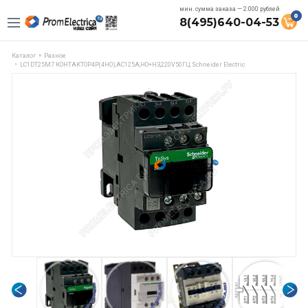
мин. сумма заказа — 2.000 рублей
0
8(495)640-04-53
Каталог
Разное
LC1DT25M7 КОНТАКТОР4P(4НО),АС125А,НО+НЗ,220V50ГЦ Schneider Electric