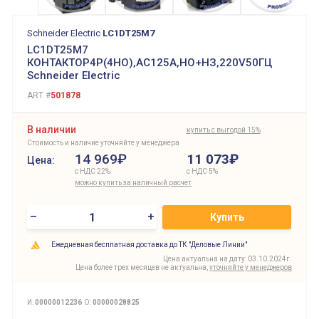
Schneider Electric
LC1DT25M7
LC1DT25M7
КОНТАКТОР4P(4НО),АС125А,НО+НЗ,220V50ГЦ
Schneider Electric
ART #
501878
В наличии
купить с выгодой 15%
Стоимость и наличие уточняйте у менеджера
14 969₽
11 073
₽
Цена:
с НДС 22%
с НДС 5%
можно купить за наличный расчет
–
+
Купить
Ежедневная бесплатная доставка до ТК "Деловые Линии"
Цена актуальна на дату: 03.10.2024г.
Цена более трех месяцев не актуальна,
уточняйте у менеджеров
И:
00000012236
О:
00000028825