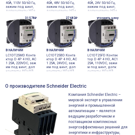
40A, 110V 50/60 Гц,
40A, 48V 50/60 Гц,
40A, 24V 50/60 Гц,
зажим под винт,
зажим под винт,
зажим под винт,
допконтакты НО+
допконтакты НО+
допконтакты НО+
НЗ
НЗ
НЗ
31 578₽
27 682₽
уточнить цену
В НАЛИЧИИ
В НАЛИЧИИ
В НАЛИЧИИ
LC1DT25MD Конта
LC1DT25BD Конта
LC1DT25FD Контак
ктор D 4Р 4 НО, AC
ктор D 4Р 4 НО, AC
тор D 4Р 4 НО, AC1
1 25A, 220VDC, заж
1 25A, 24VDC, заж
25A, 110VDC, зажи
им под винт, доп
им под винт, доп
м под винт, допк
контакты НО+НЗ
контакты НО+НЗ
онтакты НО+НЗ
О производителе Schneider Electric
Компания Schneider Electric –
мировой эксперт в управлении
энергией и промышленной
автоматизации – является
ведущим разработчиком и
поставщиком комплексных
энергоэффективных решений для
энергетики и инфраструктуры,