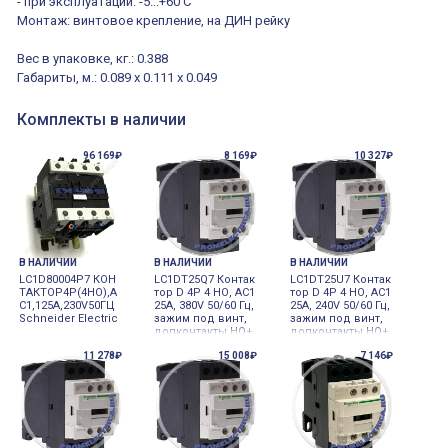
- при эксплуатации: -5...+60 С
Монтаж: винтовое крепление, на ДИН рейку
Вес в упаковке, кг.: 0.388
Габариты, м.: 0.089 x 0.111 x 0.049
Комплекты в наличии
96 169₽
8 169₽
10 327₽
В НАЛИЧИИ
В НАЛИЧИИ
В НАЛИЧИИ
LC1D80004P7 КОН
LC1DT25Q7 Контак
LC1DT25U7 Контак
ТАКТОР4Р(4НО),A
тор D 4Р 4 НО, AC1
тор D 4Р 4 НО, AC1
C1,125A,230V50ГЦ
25A, 380V 50/60 Гц,
25A, 240V 50/60 Гц,
Schneider Electric
зажим под винт,
зажим под винт,
допконтакты НО+
допконтакты НО+
НЗ
НЗ
11 278₽
15 008₽
7 146₽