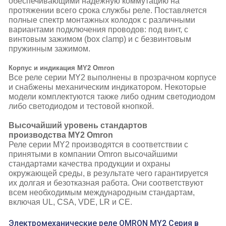
обеспечивающими надёжную коммутацию на
протяжении всего срока службы реле. Поставляется
полные спектр монтажных колодок с различными
вариантами подключения проводов: под винт, с
винтовым зажимом (box clamp) и с безвинтовым
пружинным зажимом.
Корпус и индикация
MY2 Omron
Все реле серии MY2 выполнены в прозрачном корпусе
и снабжены механическим индикатором. Некоторые
модели комплектуются также либо одним светодиодом
либо светодиодом и тестовой кнопкой.
Высочайший уровень стандартов
производства
MY2 Omron
Реле серии MY2 производятся в соответствии с
принятыми в компании Omron высочайшими
стандартами качества продукции и охраны
окружающей среды, в результате чего гарантируется
их долгая и безотказная работа. Они соответствуют
всем необходимым международным стандартам,
включая UL, CSA, VDE, LR и CE.
Электромеханические реле OMRON MY2 Серия в