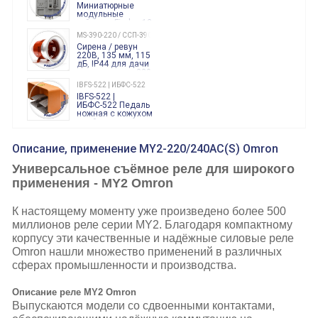
Миниатюрные
модульные
таймеры Finder, 12-
240 Вольт AC/DC
MS-390-220 / ССП-390 220В
Finder
Сирена / ревун
86.00.0.240.0000
220В, 135 мм, 115
дБ, IP44 для дачи
производства 220
Вольт звук ситены
IBFS-522 | ИБФС-522
"пожарная
IBFS-522 |
тревога"
ИБФС-522 Педаль
ножная с кожухом
двойная,
контактная группа
XVR13M05L
2х(1НО+1НЗ)
XVR13M05L
Описание, применение MY2-220/240AC(S) Omron
15Ампер 250В
Маячок
вращающийся
Универсальное съёмное реле для широкого
оранжевый
230VAC 130мм
применения - MY2 Omron
ВКН8108
ВКН8108
Концевой
К настоящему моменту уже произведено более 500
выключатель /
выключатель
миллионов реле серии MY2. Благодаря компактному
путевой,
800202300000С | 80 02 0 230 0000 С
корпусу эти качественные и надёжные силовые реле
алюминиевый
800202300000С
регулируемый
Omron нашли множество применений в различных
многофункциональные
ролик
реле времени
сферах промышленности и производства.
0.1cек.-10 дней, 10
функций/режимов
Описание реле
MY2 Omron
Выпускаются модели со сдвоенными контактами,