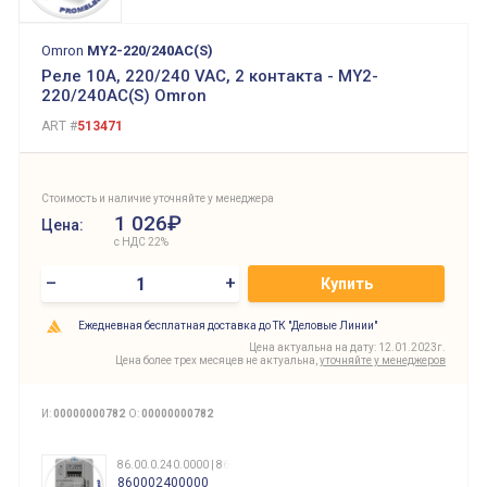
Omron
MY2-220/240AC(S)
Реле 10А, 220/240 VAC, 2 контакта - MY2-
220/240AC(S) Omron
ART #
513471
Стоимость и наличие уточняйте у менеджера
1 026₽
Цена:
с НДС 22%
–
+
Купить
Ежедневная бесплатная доставка до ТК "Деловые Линии"
Цена актуальна на дату: 12.01.2023г.
Цена более трех месяцев не актуальна,
уточняйте у менеджеров
И:
00000000782
О:
00000000782
86.00.0.240.0000 | 860002400000
860002400000