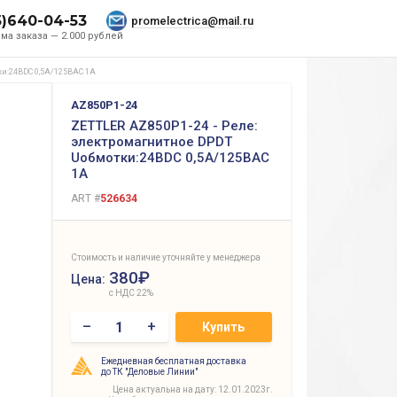
5)640-04-53
promelectrica@mail.ru
ма заказа — 2.000 рублей
ки:24ВDC 0,5A/125ВAC 1А
AZ850P1-24
ZETTLER AZ850P1-24 - Реле:
электромагнитное DPDT
Uобмотки:24ВDC 0,5A/125ВAC
1А
ART #
526634
Стоимость и наличие уточняйте у менеджера
380₽
Цена:
с НДС 22%
–
+
Купить
Ежедневная бесплатная доставка
до ТК "Деловые Линии"
Цена актуальна на дату: 12.01.2023г.