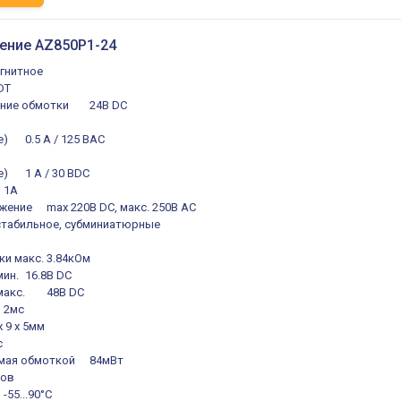
ение AZ850P1-24
гнитное
DT
ние обмотки
24В DC
е)
0.5 A / 125 ВAC
е)
1 A / 30 ВDC
1А
жение
max 220В DC, макс. 250В AC
стабильное, субминиатюрные
ки макс.
3.84кОм
мин.
16.8В DC
макс.
48В DC
2мс
x 9 x 5мм
с
мая обмоткой
84мВт
лов
-55...90°C