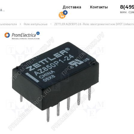
8(49
Доставка
Контакты
мин. сум
0
выключатели
Реле импульсные
ZETTLER AZ850P1-24 - Реле: электромагнитное DPDT Uобмот