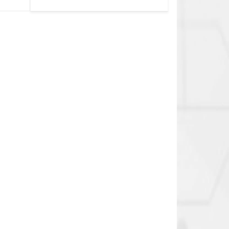
0.1cек.-10 дней, 10
функций/режимов