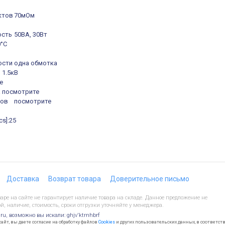
ктов
70мОм
ость
50ВА, 30Вт
0°C
ости
одна обмотка
1.5кВ
е
а
посмотрите
тов
посмотрите
cs]:25
Доставка
Возврат товара
Доверительное письмо
ре на сайте не гарантирует наличие товара на складе. Данное предложение не
й, наличие, стоимость, сроки отгрузки уточняйте у менеджера.
.ru, возможно вы искали: ghjv'ktrnhbrf
йт, вы даете согласие на обработку файлов
Cookies
и других пользовательских данных, в соответст