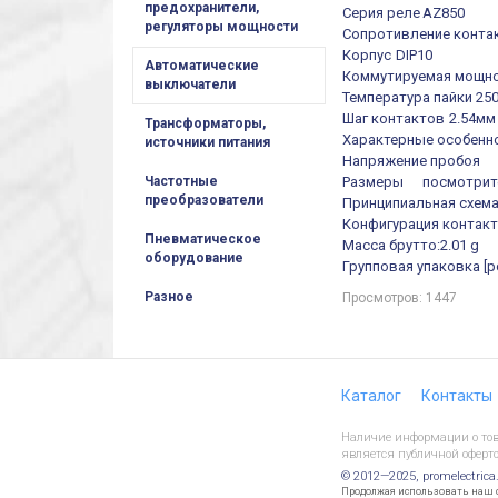
предохранители,
Серия реле
AZ850
регуляторы мощности
Сопротивление конта
Корпус
DIP10
Автоматические
Коммутируемая мощн
выключатели
Температура пайки
25
Шаг контактов
2.54мм
Трансформаторы,
Характерные особенн
источники питания
Напряжение пробоя
Размеры
посмотрит
Частотные
преобразователи
Принципиальная схем
Конфигурация контак
Пневматическое
Масса брутто:2.01 g
оборудование
Групповая упаковка [p
Разное
Просмотров: 1447
Каталог
Контакты
Наличие информации о това
является публичной оферто
© 2012—2025, promelectrica
Продолжая использовать наш са