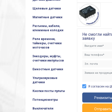
Щелевые датчики
Магнитные датчики
Разъемы, кабели,
клеммные колодки
Не смогли найт
заявку
Реле времени,
таймеры, счетчики
моточасов
Энкодеры, муфты,
счетчики импульсов
Емкостные датчики
Ультразвуковые
датчики
о
Я согласен на
Кнопки посты пульты
Реквизит
Потенциометры
Выключатели
Отправит