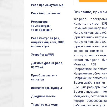
Реле промежуточные
Описание, примен
Реле безопасности
Тип реле
электрома
Регуляторы
Конф. контактов
DP
температуры,
Номинальное напряже
термодатчики
Нагрузка контакта АС
(при активной нагрузк
Реле контроля фаз,
Нагрузка контакта DC
напряжения, тока, ПЛК,
(при активной нагрузк
вольтметры
Ток контактов макс.
Устройства WiFi
Коммутируемое напря
Исполнение реле
би
Датчики уровня, реле
Монтаж
PCB
протока
Сопротивление обмот
Напряжение обмотки 
Преобразователи
Напряжение обмотки 
сигналов
Время срабатывания
Внешние размеры
14 
Вентиляторы кулеры
Время отпускания
1м
Мощность, потребляе
Диодные мосты
Ресурс
100000000цик
Тиристоры, диоды,
Рабочая температура