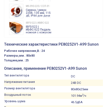
таймеры Finder, 12-
240 Вольт AC/DC
MS-390-220 / ССП-390 220В
Finder
Сирена / ревун
86.00.0.240.0000
220В, 135 мм, 115
дБ, IP44 для дачи
производства 220
Вольт звук ситены
IBFS-522 | ИБФС-522
"пожарная
IBFS-522 |
тревога"
ИБФС-522 Педаль
ножная с кожухом
двойная,
контактная группа
XVR13M05L
2х(1НО+1НЗ)
XVR13M05L
Технические характеристики PE80252V1-A99 Sunon
15Ампер 250В
Маячок
вращающийся
Рабочее напряжение,В.: 24
оранжевый
230VAC 130мм
Размеры,мм.: 80x80
ВКН8108
Толщина,мм.: 25
ВКН8108
Концевой
выключатель /
Описание, применение PE80252V1-A99 Sunon
выключатель
путевой,
800202300000С | 80 02 0 230 0000 С
алюминиевый
Тип вентилятора
DC
800202300000С
регулируемый
многофункциональные
ролик
Напряжение питания
реле времени
24В DC
0.1cек.-10 дней, 10
Размер вентилятора
функций/режимов
80x80x25мм
Воздушный поток
3
101.94м
/ч
Уровень шума
46.5дБА