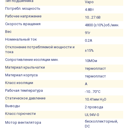
Тип подшипника
Vapo
Потребл. мощность
4.8Вт
Рабочее напряжение
10...27.6В
Скорость вращения
4800 (±10%)об./мин.
Вес
91г
Номинальный ток
0.2А
Отклонение потребляемой мощности и
±15%
тока
Сопротивление изоляции мин.
10МОм
Материал крыльчатки
термопласт
Материал корпуса
термопласт
Класс изоляции
A
Рабочая температура
-10...70°C
Статическое давление
10.41мм H
O
2
Выводы
2 провода
Класс горючести
UL94V-0
бесколлекторный,
Мотор вентилятора
DC