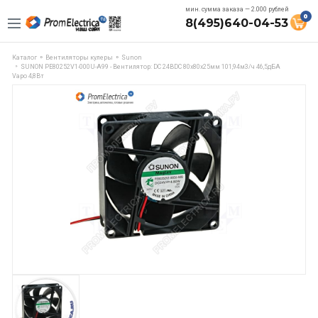
мин. сумма заказа — 2.000 рублей
0
8(495)640-04-53
Каталог
Вентиляторы кулеры
Sunon
SUNON PE80252V1-000U-A99 - Вентилятор: DC 24ВDC 80x80x25мм 101,94м3/ч 46,5дБА
Vapo 4,8Вт