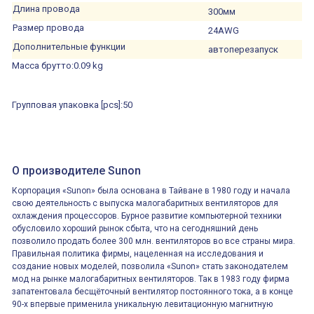
Длина провода
300мм
Размер провода
24AWG
Дополнительные функции
автоперезапуск
Масса брутто:
0.09 kg
Групповая упаковка [pcs]:
50
О производителе Sunon
Корпорация «Sunon» была основана в Тайване в 1980 году и начала
свою деятельность с выпуска малогабаритных вентиляторов для
охлаждения процессоров. Бурное развитие компьютерной техники
обусловило хороший рынок сбыта, что на сегодняшний день
позволило продать более 300 млн. вентиляторов во все страны мира.
Правильная политика фирмы, нацеленная на исследования и
создание новых моделей, позволила «Sunon» стать законодателем
мод на рынке малогабаритных вентиляторов. Так в 1983 году фирма
запатентовала бесщёточный вентилятор постоянного тока, а в конце
90-х впервые применила уникальную левитационную магнитную