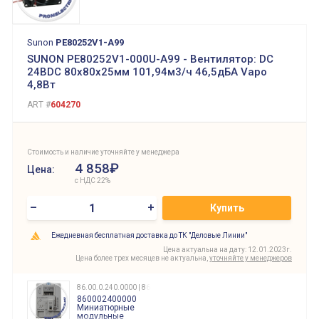
Sunon
PE80252V1-A99
SUNON PE80252V1-000U-A99 - Вентилятор: DC
24ВDC 80x80x25мм 101,94м3/ч 46,5дБА Vapo
4,8Вт
ART #
604270
Стоимость и наличие уточняйте у менеджера
4 858₽
Цена:
с НДС 22%
–
+
Купить
Ежедневная бесплатная доставка до ТК "Деловые Линии"
Цена актуальна на дату: 12.01.2023г.
Цена более трех месяцев не актуальна,
уточняйте у менеджеров
86.00.0.240.0000 | 860002400000
860002400000
Миниатюрные
модульные