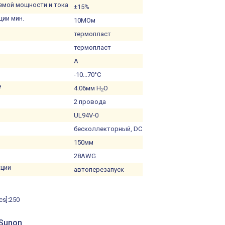
емой мощности и тока
±15%
ии мин.
10МОм
и
термопласт
термопласт
A
-10...70°C
е
4.06мм H
O
2
2 провода
UL94V-0
бесколлекторный, DC
150мм
28AWG
кции
автоперезапуск
s]:
250
 Sunon