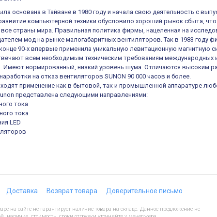
ыла основана в Тайване в 1980 году и начала свою деятельность с вы
развитие компьютерной техники обусловило хороший рынок сбыта, что
 все страны мира. Правильная политика фирмы, нацеленная на исследо
дателем мод на рынке малогабаритных вентиляторов. Так в 1983 году 
в конце 90-х впервые применила уникальную левитационную магнитную с
твечают всем необходимым техническим требованиям международных и
. Имеют нормированный, низкий уровень шума. Отличаются высоким р
 наработки на отказ вентиляторов SUNON 90 000 часов и более.
ходят применение как в бытовой, так и промышленной аппаратуре люб
Sunon представлена следующими направлениями:
ного тока
ного тока
ния LED
иляторов
Доставка
Возврат товара
Доверительное письмо
ре на сайте не гарантирует наличие товара на складе. Данное предложение не
й, наличие, стоимость, сроки отгрузки уточняйте у менеджера.