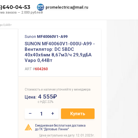
5)640-04-53
promelectrica@mail.ru
ма заказа — 2.000 рублей
po 0,44Вт
Sunon
MF40060V1-A99
SUNON MF40060V1-000U-A99 -
Вентилятор: DC 5ВDC
40x40x6мм 8,67м3/ч 29,9дБА
Vapo 0,44Вт
ART #
604260
Стоимость и наличие уточняйте у менеджера
4 555₽
Цена:
с НДС 22%
–
+
Купить
Ежедневная бесплатная доставка
до ТК "Деловые Линии"
Цена актуальна на дату: 12.01.2023г.