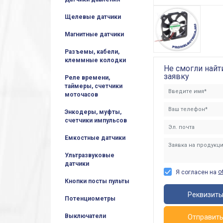
Щелевые датчики
Магнитные датчики
Разъемы, кабели,
клеммные колодки
Не смогли найт
заявку
Реле времени,
таймеры, счетчики
моточасов
Энкодеры, муфты,
счетчики импульсов
Емкостные датчики
Ультразвуковые
датчики
о
Я согласен на
Кнопки посты пульты
Реквизит
Потенциометры
Выключатели
Отправит