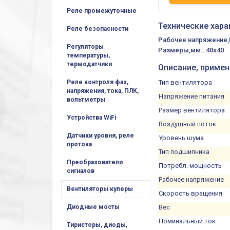
Реле промежуточные
Технические хара
Реле безопасности
Рабочее напряжение,В
Регуляторы
Размеры,мм.: 40x40
температуры,
термодатчики
Описание, приме
Тип вентилятора
Реле контроля фаз,
напряжения, тока, ПЛК,
Напряжение питания
вольтметры
Размер вентилятора
Устройства WiFi
Воздушный поток
Датчики уровня, реле
Уровень шума
протока
Тип подшипника
Преобразователи
Потребл. мощность
сигналов
Рабочее напряжение
Вентиляторы кулеры
Скорость вращения
Вес
Диодные мосты
Номинальный ток
Тиристоры, диоды,