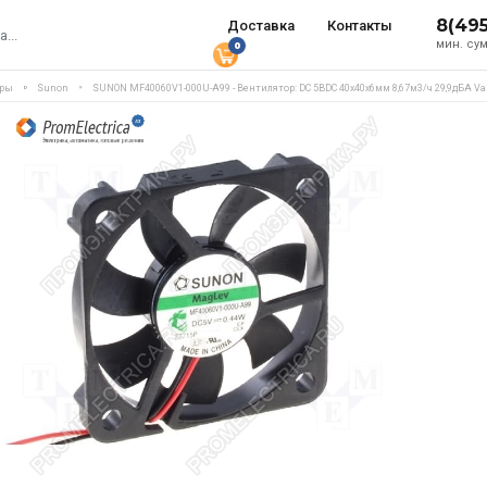
8(49
Доставка
Контакты
мин. сум
0
еры
Sunon
SUNON MF40060V1-000U-A99 - Вентилятор: DC 5ВDC 40x40x6мм 8,67м3/ч 29,9дБА Va