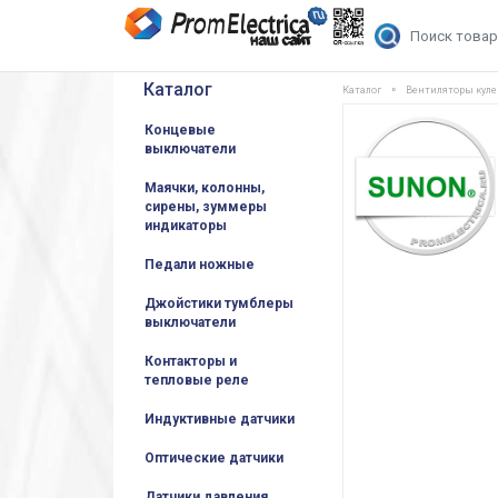
Каталог
Каталог
Вентиляторы кул
Концевые
выключатели
Маячки, колонны,
сирены, зуммеры
индикаторы
Педали ножные
Джойстики тумблеры
выключатели
Контакторы и
тепловые реле
Индуктивные датчики
Оптические датчики
Датчики давления