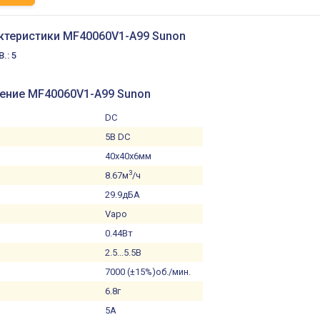
ктеристики MF40060V1-A99 Sunon
.: 5
нение MF40060V1-A99 Sunon
DC
5В DC
40x40x6мм
3
8.67м
/ч
29.9дБА
Vapo
0.44Вт
2.5...5.5В
7000 (±15%)об./мин.
6.8г
5А