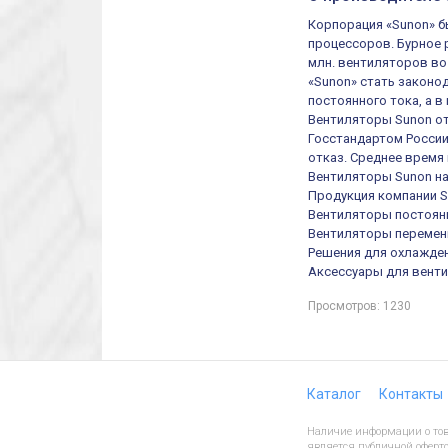
Корпорация «Sunon» б
процессоров. Бурное 
млн. вентиляторов во
«Sunon» стать законо
постоянного тока, а 
Вентиляторы Sunon о
Госстандартом России
отказ. Среднее время
Вентиляторы Sunon на
Продукция компании 
Вентиляторы постоян
Вентиляторы перемен
Решения для охлажде
Аксессуары для вент
Просмотров: 1230
Каталог
Контакты
Наличие информации о това
является публичной оферто