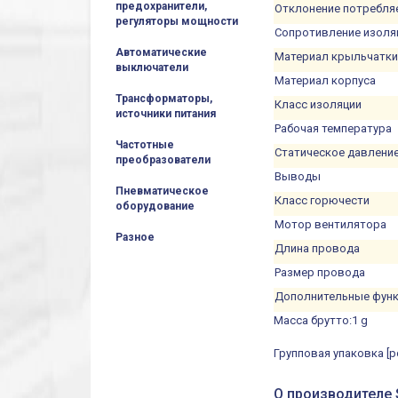
предохранители,
Отклонение потребля
регуляторы мощности
Сопротивление изоляц
Автоматические
Материал крыльчатк
выключатели
Материал корпуса
Трансформаторы,
Класс изоляции
источники питания
Рабочая температура
Частотные
Статическое давлени
преобразователи
Выводы
Пневматическое
Класс горючести
оборудование
Мотор вентилятора
Разное
Длина провода
Размер провода
Дополнительные фун
Масса брутто:
1 g
Групповая упаковка [pc
О производителе