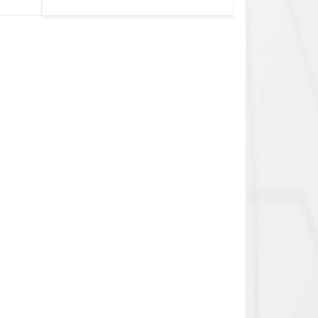
0.1cек.-10 дней, 10
функций/режимов