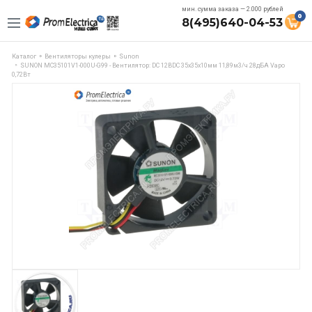
мин. сумма заказа — 2.000 рублей
0
8(495)640-04-53
Каталог
Вентиляторы кулеры
Sunon
SUNON MC35101V1-000U-G99 - Вентилятор: DC 12ВDC 35x35x10мм 11,89м3/ч 28дБА Vapo
0,72Вт