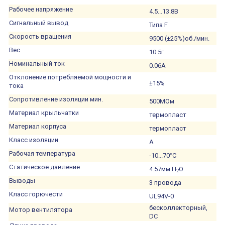
Рабочее напряжение
4.5...13.8В
Сигнальный вывод
Типа F
Скорость вращения
9500 (±25%)об./мин.
Вес
10.5г
Номинальный ток
0.06А
Отклонение потребляемой мощности и
±15%
тока
Сопротивление изоляции мин.
500МОм
Материал крыльчатки
термопласт
Материал корпуса
термопласт
Класс изоляции
A
Рабочая температура
-10...70°C
Статическое давление
4.57мм H
O
2
Выводы
3 провода
Класс горючести
UL94V-0
бесколлекторный,
Мотор вентилятора
DC