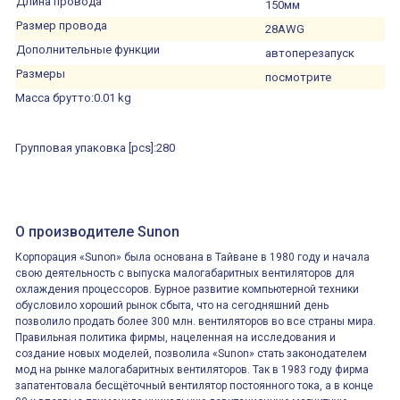
Длина провода
150мм
Размер провода
28AWG
Дополнительные функции
автоперезапуск
Размеры
посмотрите
Масса брутто:
0.01 kg
Групповая упаковка [pcs]:
280
О производителе Sunon
Корпорация «Sunon» была основана в Тайване в 1980 году и начала
свою деятельность с выпуска малогабаритных вентиляторов для
охлаждения процессоров. Бурное развитие компьютерной техники
обусловило хороший рынок сбыта, что на сегодняшний день
позволило продать более 300 млн. вентиляторов во все страны мира.
Правильная политика фирмы, нацеленная на исследования и
создание новых моделей, позволила «Sunon» стать законодателем
мод на рынке малогабаритных вентиляторов. Так в 1983 году фирма
запатентовала бесщёточный вентилятор постоянного тока, а в конце