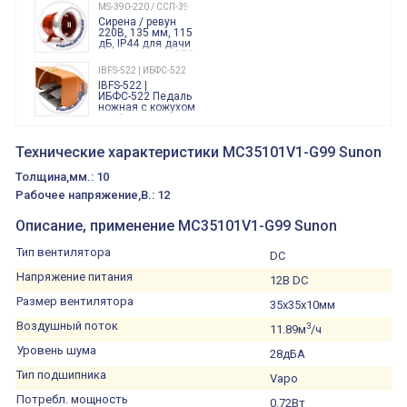
240 Вольт AC/DC
MS-390-220 / ССП-390 220В
Finder
Сирена / ревун
86.00.0.240.0000
220В, 135 мм, 115
дБ, IP44 для дачи
производства 220
Вольт звук ситены
IBFS-522 | ИБФС-522
"пожарная
IBFS-522 |
тревога"
ИБФС-522 Педаль
ножная с кожухом
двойная,
контактная группа
XVR13M05L
2х(1НО+1НЗ)
XVR13M05L
Технические характеристики MC35101V1-G99 Sunon
15Ампер 250В
Маячок
вращающийся
Толщина,мм.: 10
оранжевый
230VAC 130мм
Рабочее напряжение,В.: 12
ВКН8108
ВКН8108
Описание, применение MC35101V1-G99 Sunon
Концевой
выключатель /
выключатель
Тип вентилятора
DC
путевой,
800202300000С | 80 02 0 230 0000 С
алюминиевый
Напряжение питания
800202300000С
регулируемый
12В DC
многофункциональные
ролик
реле времени
Размер вентилятора
35x35x10мм
0.1cек.-10 дней, 10
функций/режимов
Воздушный поток
3
11.89м
/ч
Уровень шума
28дБА
Тип подшипника
Vapo
Потребл. мощность
0.72Вт