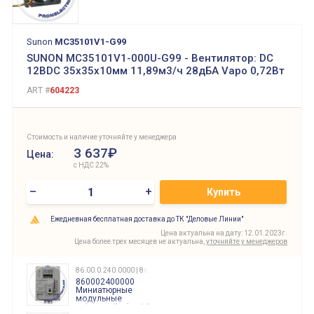
Sunon
MC35101V1-G99
SUNON MC35101V1-000U-G99 - Вентилятор: DC
12ВDC 35x35x10мм 11,89м3/ч 28дБА Vapo 0,72Вт
ART #
604223
Стоимость и наличие уточняйте у менеджера
3 637₽
Цена:
с НДС 22%
–
+
Купить
Ежедневная бесплатная доставка до ТК "Деловые Линии"
Цена актуальна на дату: 12.01.2023г.
Цена более трех месяцев не актуальна,
уточняйте у менеджеров
86.00.0.240.0000 | 860002400000
860002400000
Миниатюрные
модульные
таймеры Finder, 12-