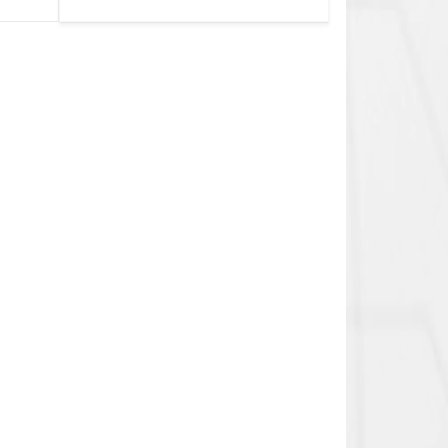
0.1cек.-10 дней, 10
функций/режимов