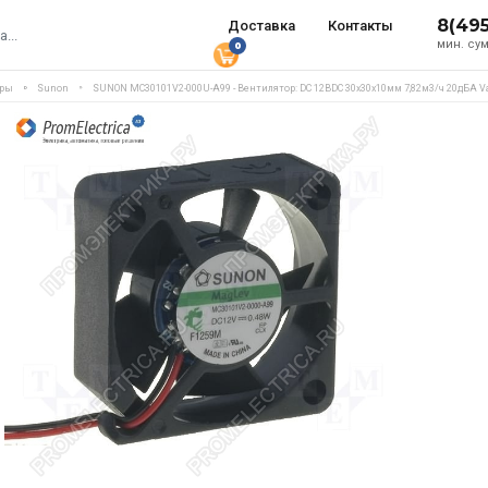
8(49
Доставка
Контакты
мин. сум
0
еры
Sunon
SUNON MC30101V2-000U-A99 - Вентилятор: DC 12ВDC 30x30x10мм 7,82м3/ч 20дБА Va