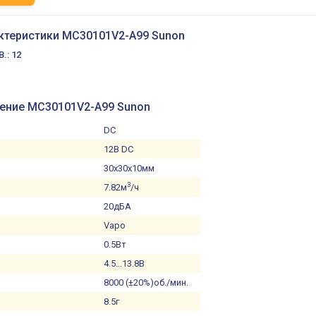
актеристики MC30101V2-A99 Sunon
.: 12
нение MC30101V2-A99 Sunon
DC
12В DC
30x30x10мм
3
7.82м
/ч
20дБА
Vapo
0.5Вт
4.5...13.8В
8000 (±20%)об./мин.
8.5г