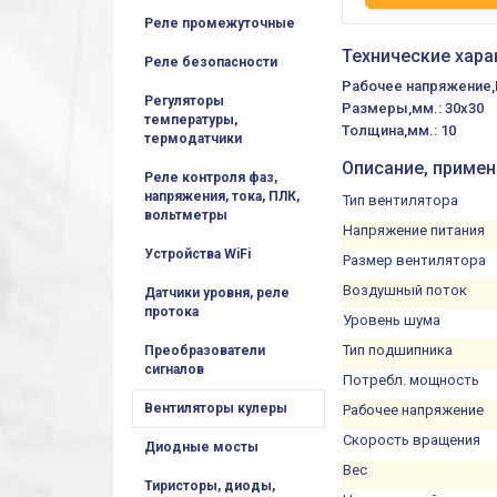
Реле промежуточные
Технические хар
Реле безопасности
Рабочее напряжение,В
Регуляторы
Размеры,мм.: 30x30
температуры,
Толщина,мм.: 10
термодатчики
Описание, приме
Реле контроля фаз,
напряжения, тока, ПЛК,
Тип вентилятора
вольтметры
Напряжение питания
Устройства WiFi
Размер вентилятора
Воздушный поток
Датчики уровня, реле
протока
Уровень шума
Тип подшипника
Преобразователи
сигналов
Потребл. мощность
Вентиляторы кулеры
Рабочее напряжение
Скорость вращения
Диодные мосты
Вес
Тиристоры, диоды,