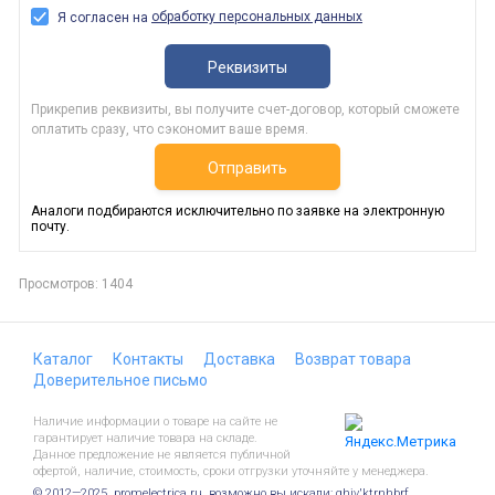
обработку персональных данных
Я согласен на
Реквизиты
Прикрепив реквизиты, вы получите счет-договор, который сможете
оплатить сразу, что сэкономит ваше время.
Отправить
Аналоги подбираются исключительно по заявке на электронную
почту.
Просмотров: 1404
Каталог
Контакты
Доставка
Возврат товара
Доверительное письмо
Наличие информации о товаре на сайте не
гарантирует наличие товара на складе.
Данное предложение не является публичной
офертой, наличие, стоимость, сроки отгрузки уточняйте у менеджера.
© 2012—2025, promelectrica.ru, возможно вы искали: ghjv'ktrnhbrf