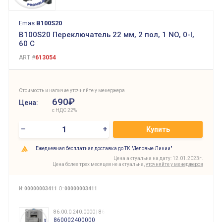
Emas
B100S20
B100S20 Переключатель 22 мм, 2 пол, 1 NO, 0-l,
60 C
ART #
613054
Стоимость и наличие уточняйте у менеджера
690₽
Цена:
с НДС 22%
–
+
Купить
Ежедневная бесплатная доставка до ТК "Деловые Линии"
Цена актуальна на дату: 12.01.2023г.
Цена более трех месяцев не актуальна,
уточняйте у менеджеров
И:
00000003411
О:
00000003411
86.00.0.240.0000 | 860002400000
860002400000